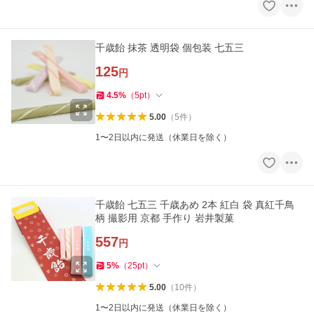
千歳飴 抹茶 透明袋 個包装 七五三
125
円
4.5
%
（
5
pt
）
5.00
（
5
件
）
1〜2日以内に発送（休業日を除く）
千歳飴 七五三 千歳あめ 2本 紅白 袋 真紅千鳥
柄 撮影用 京都 手作り 岩井製菓
557
円
5
%
（
25
pt
）
5.00
（
10
件
）
1〜2日以内に発送（休業日を除く）