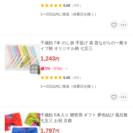
5.00
（
5
件
）
1〜2日以内に発送（休業日を除く）
千歳飴 7本 のし袋 手提げ 袋 昔ながらの一般タ
イプ柄 オリジナル柄 七五三
1,243
円
5
%
（
57
pt
）
5.00
（
6
件
）
1〜2日以内に発送（休業日を除く）
千歳飴 5本入り 贈答用 ギフト 夢色結び 風呂敷
七五三 お祝 京都
1,797
円