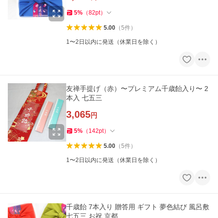
5
%
（
82
pt
）
5.00
（
5
件
）
1〜2日以内に発送（休業日を除く）
友禅手提げ（赤）〜プレミアム千歳飴入り〜 2
本入 七五三
3,065
円
5
%
（
142
pt
）
5.00
（
5
件
）
1〜2日以内に発送（休業日を除く）
千歳飴 7本入り 贈答用 ギフト 夢色結び 風呂敷
七五三 お祝 京都