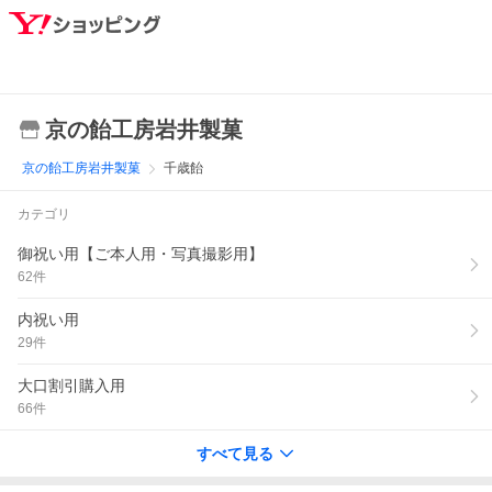
京の飴工房岩井製菓
京の飴工房岩井製菓
千歳飴
カテゴリ
御祝い用【ご本人用・写真撮影用】
62
件
内祝い用
29
件
大口割引購入用
66
件
すべて見る