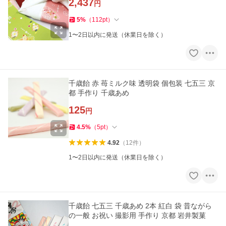
2,437
円
5
%
（
112
pt
）
1〜2日以内に発送（休業日を除く）
千歳飴 赤 苺ミルク味 透明袋 個包装 七五三 京
都 手作り 千歳あめ
125
円
4.5
%
（
5
pt
）
4.92
（
12
件
）
1〜2日以内に発送（休業日を除く）
千歳飴 七五三 千歳あめ 2本 紅白 袋 昔ながら
の一般 お祝い 撮影用 手作り 京都 岩井製菓