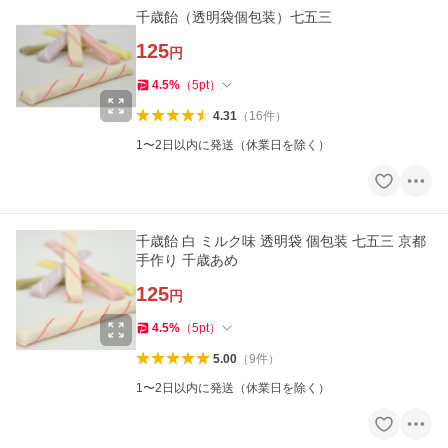
千歳飴（透明袋個包装）七五三
125
円
4.5
%
（
5
pt
）
4.31
（
16
件
）
1〜2日以内に発送（休業日を除く）
千歳飴 白 ミルク味 透明袋 個包装 七五三 京都
手作り 千歳あめ
125
円
4.5
%
（
5
pt
）
5.00
（
9
件
）
1〜2日以内に発送（休業日を除く）