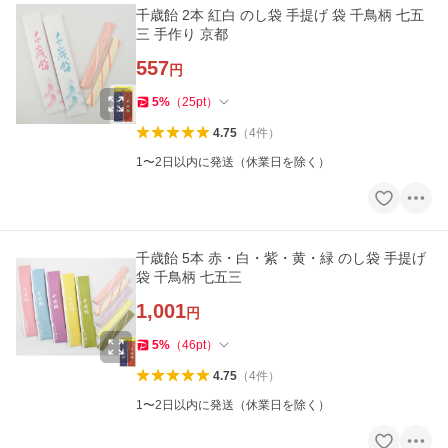
千歳飴 2本 紅白 のし袋 手提げ 袋 千鳥柄 七五
三 手作り 京都
557
円
5
%
（
25
pt
）
4.75
（
4
件
）
1〜2日以内に発送（休業日を除く）
千歳飴 5本 赤・白・紫・黄・緑 のし袋 手提げ
袋 千鳥柄 七五三
1,001
円
5
%
（
46
pt
）
4.75
（
4
件
）
1〜2日以内に発送（休業日を除く）