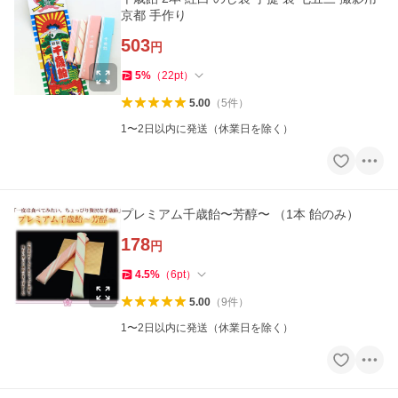
京都 手作り
503
円
5
%
（
22
pt
）
5.00
（
5
件
）
1〜2日以内に発送（休業日を除く）
プレミアム千歳飴〜芳醇〜 （1本 飴のみ）
178
円
4.5
%
（
6
pt
）
5.00
（
9
件
）
1〜2日以内に発送（休業日を除く）