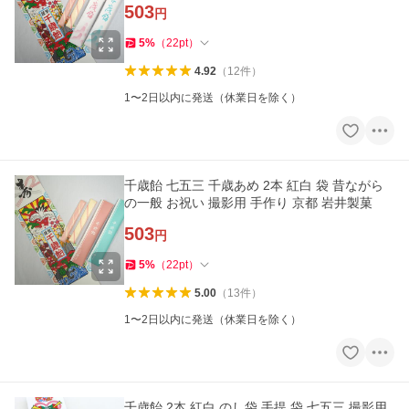
503
円
5
%
（
22
pt
）
4.92
（
12
件
）
1〜2日以内に発送（休業日を除く）
千歳飴 七五三 千歳あめ 2本 紅白 袋 昔ながら
の一般 お祝い 撮影用 手作り 京都 岩井製菓
503
円
5
%
（
22
pt
）
5.00
（
13
件
）
1〜2日以内に発送（休業日を除く）
千歳飴 2本 紅白 のし袋 手提 袋 七五三 撮影用