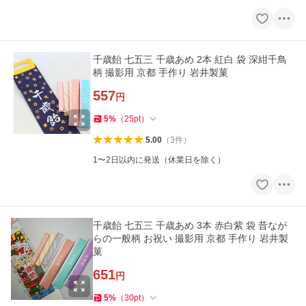
千歳飴 七五三 千歳あめ 2本 紅白 袋 深紺千鳥
柄 撮影用 京都 手作り 岩井製菓
557
円
5
%
（
25
pt
）
5.00
（
3
件
）
1〜2日以内に発送（休業日を除く）
千歳飴 七五三 千歳あめ 3本 赤白紫 袋 昔なが
らの一般柄 お祝い 撮影用 京都 手作り 岩井製
菓
651
円
5
%
（
30
pt
）