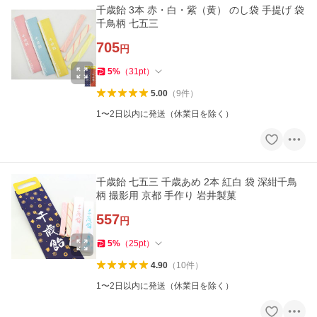
千歳飴 3本 赤・白・紫（黄） のし袋 手提げ 袋
千鳥柄 七五三
705
円
5
%
（
31
pt
）
5.00
（
9
件
）
1〜2日以内に発送（休業日を除く）
千歳飴 七五三 千歳あめ 2本 紅白 袋 深紺千鳥
柄 撮影用 京都 手作り 岩井製菓
557
円
5
%
（
25
pt
）
4.90
（
10
件
）
1〜2日以内に発送（休業日を除く）