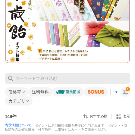
1
価格帯
送料無料
すべての条
カテゴリ
148
件
おすすめ順
表示
表示情報について
｜ポイントは原則税抜価格を基準に付与されます｜ポイント・支
払額等の正確な情報（付与条件・上限等）はカートをご確認ください