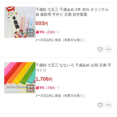
千歳飴 七五三 千歳あめ 2本 赤白 オリジナル
袋 撮影用 手作り 京都 岩井製菓
503
円
5
%
（
22
pt
）
1〜2日以内に発送（休業日を除く）
千歳飴 七五三 なないろ 千歳あめ お祝 京都 手
づくり
1,706
円
5
%
（
78
pt
）
1〜2日以内に発送（休業日を除く）