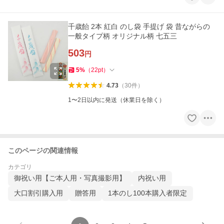
千歳飴 2本 紅白 のし袋 手提げ 袋 昔ながらの
一般タイプ柄 オリジナル柄 七五三
503
円
5
%
（
22
pt
）
4.73
（
30
件
）
1〜2日以内に発送（休業日を除く）
このページの関連情報
カテゴリ
御祝い用【ご本人用・写真撮影用】
内祝い用
大口割引購入用
贈答用
1本のし100本購入者限定