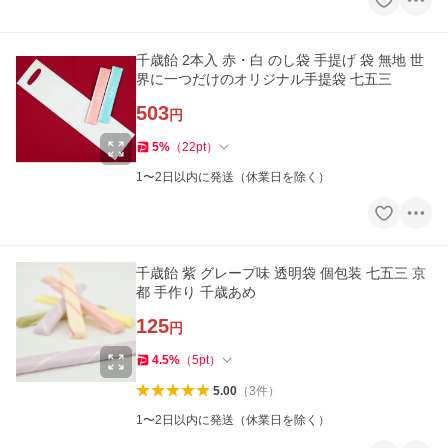
千歳飴 2本入 赤・白 のし袋 手提げ 袋 無地 世
界に一つだけのオリジナル手提袋 七五三
503
円
5
%
（
22
pt
）
1〜2日以内に発送（休業日を除く）
千歳飴 紫 グレープ味 透明袋 個包装 七五三 京
都 手作り 千歳あめ
125
円
4.5
%
（
5
pt
）
5.00
（
3
件
）
1〜2日以内に発送（休業日を除く）