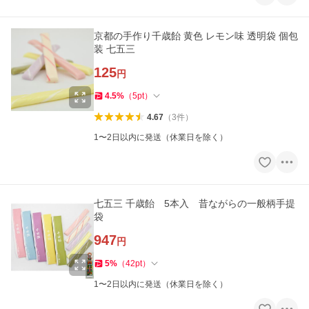
京都の手作り千歳飴 黄色 レモン味 透明袋 個包
装 七五三
125
円
4.5
%
（
5
pt
）
4.67
（
3
件
）
1〜2日以内に発送（休業日を除く）
七五三 千歳飴 5本入 昔ながらの一般柄手提
袋
947
円
5
%
（
42
pt
）
1〜2日以内に発送（休業日を除く）