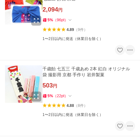
2,094
円
5
%
（
96
pt
）
4.89
（
9
件
）
1〜2日以内に発送（休業日を除く）
千歳飴 七五三 千歳あめ 2本 紅白 オリジナル
袋 撮影用 京都 手作り 岩井製菓
503
円
5
%
（
22
pt
）
4.88
（
8
件
）
1〜2日以内に発送（休業日を除く）