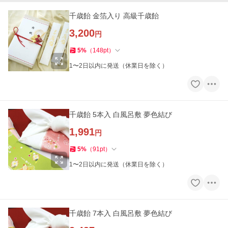
千歳飴 金箔入り 高級千歳飴
3,200
円
5
%
（
148
pt
）
1〜2日以内に発送（休業日を除く）
千歳飴 5本入 白風呂敷 夢色結び
1,991
円
5
%
（
91
pt
）
1〜2日以内に発送（休業日を除く）
千歳飴 7本入 白風呂敷 夢色結び