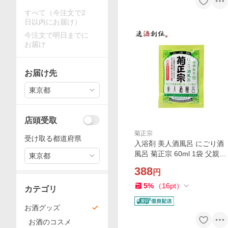
すべて（今注文で2
日以内にお届け）
今注文で明日までに
お届け
お届け先
東京都
店頭受取
菊正宗
受け取る都道府県
入浴剤 美人酒風呂 にごり酒
風呂 菊正宗 60ml 1袋 父親
東京都
誕生日 プレゼント 父の日 お
388
円
中元 夏ギフト 暑中見舞い
5
%
（
16
pt
）
カテゴリ
お酒グッズ
お酒のコスメ