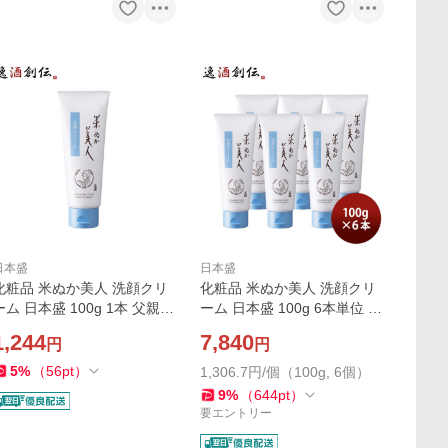
日本盛
日本盛
化粧品 米ぬか美人 洗顔クリ
化粧品 米ぬか美人 洗顔クリ
ーム 日本盛 100g 1本 父親
ーム 日本盛 100g 6本単位 父
誕生 日本酒コスメ 父の日 お
親 誕生日 日本酒コスメ 父の
1,244
7,840
円
円
中元 夏ギフト 暑中見舞い
日 お中元 夏ギフト 暑中見舞
い
5
%
（
56
pt
）
1,306.7円/個（100g, 6個）
9
%
（
644
pt
）
要エントリー