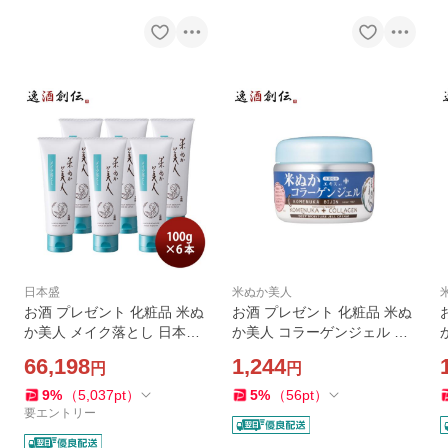
日本盛
米ぬか美人
お酒 プレゼント 化粧品 米ぬ
お酒 プレゼント 化粧品 米ぬ
か美人 メイク落とし 日本盛
か美人 コラーゲンジェル 日
100g 6本単位 父親 誕生日 父
本盛 100g 1本 父親 誕生日
66,198
1,244
円
円
の日 お中元 夏ギフト 暑中見
父の日 お中元 夏ギフト 暑中
舞い
見舞い
9
%
（
5,037
pt
）
5
%
（
56
pt
）
要エントリー