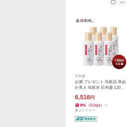
日本盛
お酒 プレゼント 化粧品 米ぬ
か美人 化粧水 日本盛 120ml
6本単位 父親 誕生日 父の日
6,516
円
お中元 夏ギフト 暑中見舞い
9
%
（
534
pt
）
要エントリー