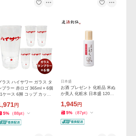
日本盛
グラス ハイサワー ガラス タ
お酒 プレゼント 化粧品 米ぬ
ンブラー 赤ロゴ 365ml × 6個
か美人 化粧水 日本盛 120ml
/ 1ケース 6脚 コップ カップ
1本 父親 誕生日 父の日 お中
まとめ買い 父の日 のし・ギ
1,945
1,971
円
円
元 夏ギフト 暑中見舞い
フト対応不可
5
%
（
87
pt
）
5
%
（
88
pt
）