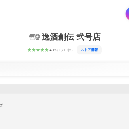
逸酒創伝 弐号店
ストア情報
4.75
（
1,710
件
）
ズ