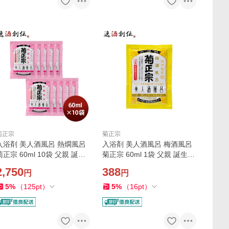
菊正宗
菊正宗
入浴剤 美人酒風呂 熱燗風呂
入浴剤 美人酒風呂 梅酒風呂
菊正宗 60ml 10袋 父親 誕生
菊正宗 60ml 1袋 父親 誕生日
日 プレゼント 父の日 お中元
プレゼント 父の日 お中元 夏
2,750
388
円
円
夏ギフト 暑中見舞い
ギフト 暑中見舞い
5
%
（
125
pt
）
5
%
（
16
pt
）