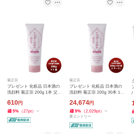
菊正宗
菊正宗
プレゼント 化粧品 日本酒の
プレゼント 化粧品 日本酒の
洗顔料 菊正宗 200g 1本 父親
洗顔料 菊正宗 200g 30本 1ケ
誕生日 父の日 お中元 夏ギフ
ース 父親 誕生日 父の日 お中
610
24,674
円
円
ト 暑中見舞い
元 夏ギフト 暑中見舞い
5
%
（
27
pt
）
9
%
（
2,029
pt
）
要エントリー