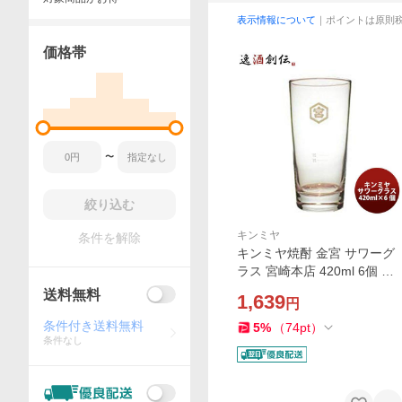
表示情報について
｜ポイントは原則
価格帯
〜
絞り込む
キンミヤ
条件を解除
キンミヤ焼酎 金宮 サワーグ
ラス 宮崎本店 420ml 6個 父
親 誕生日 プレゼント お酒 父
送料無料
1,639
円
の日 お中元 夏ギフト 暑中見
舞い
条件付き送料無料
5
%
（
74
pt
）
条件なし