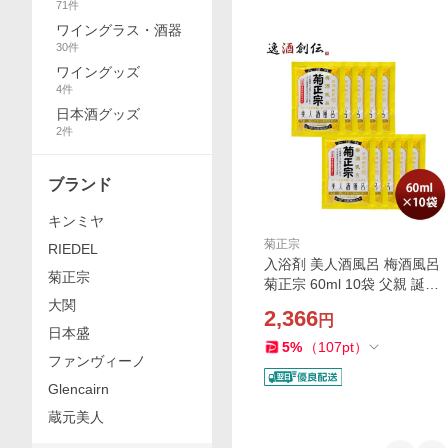
71
件
ワイングラス・酒器
30
件
ワイングッズ
4
件
日本酒グッズ
2
件
ブランド
キンミヤ
菊正宗
RIEDEL
入浴剤 美人酒風呂 梅酒風呂
菊正宗
菊正宗 60ml 10袋 父親 誕生
日 プレゼント 父の日 お中元
大関
2,366
円
夏ギフト 暑中見舞い
日本盛
5
%
（
107
pt
）
ファンヴィーノ
Glencairn
蔵元美人