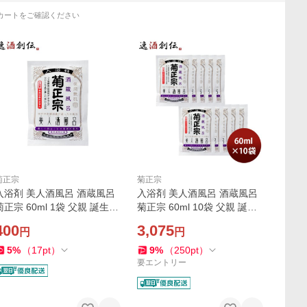
カートをご確認ください
菊正宗
菊正宗
入浴剤 美人酒風呂 酒蔵風呂
入浴剤 美人酒風呂 酒蔵風呂
菊正宗 60ml 1袋 父親 誕生日
菊正宗 60ml 10袋 父親 誕生
プレゼント 父の日 お中元 夏
日 プレゼント 父の日 お中元
400
3,075
円
円
ギフト 暑中見舞い
夏ギフト 暑中見舞い
5
%
（
17
pt
）
9
%
（
250
pt
）
要エントリー