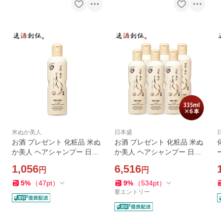
米ぬか美人
日本盛
お酒 プレゼント 化粧品 米ぬ
お酒 プレゼント 化粧品 米ぬ
か美人 ヘアシャンプー 日本
か美人 ヘアシャンプー 日本
盛 335ml 1本 父親 誕生日 父
盛 335ml 6本単位 父親 誕生
1,056
6,516
円
円
の日 お中元 夏ギフト 暑中見
日 父の日 お中元 夏ギフト 暑
舞い
中見舞い
5
%
（
47
pt
）
9
%
（
534
pt
）
要エントリー