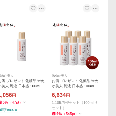
米ぬか美人
米ぬか美人
お酒 プレゼント 化粧品 米ぬ
お酒 プレゼント 化粧品 米ぬ
か美人 乳液 日本盛 100ml 1
か美人 乳液 日本盛 100ml 6
本 父親 誕生日 父の日 お中元
本単位 父親 誕生日 父の日 お
1,056
6,634
円
円
夏ギフト 暑中見舞い
中元 夏ギフト 暑中見舞い
5
%
（
47
pt
）
1,105.7円/セット（100ml, 6
セット）
9
%
（
545
pt
）