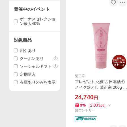
開催中のイベント
ボーナスセレクショ
ン最大40%
対象商品
割引あり
クーポンあり
ソーシャルギフト
定期購入
菊正宗
プレゼント 化粧品 日本酒の
在庫ありのみを表示
メイク落とし 菊正宗 200g 3
0本 1ケース 父親 誕生日 父
24,740
円
の日 お中元 夏ギフト 暑中見
舞い
9
%
（
2,033
pt
）
要エントリー