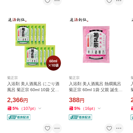
菊正宗
菊正宗
入浴剤 美人酒風呂 にごり酒
入浴剤 美人酒風呂 熱燗風呂
風呂 菊正宗 60ml 10袋 父親
菊正宗 60ml 1袋 父親 誕生日
誕生日 プレゼント 父の日 お
プレゼント 父の日 お中元 夏
2,366
388
円
円
中元 夏ギフト 暑中見舞い
ギフト 暑中見舞い
5
%
（
107
pt
）
5
%
（
16
pt
）