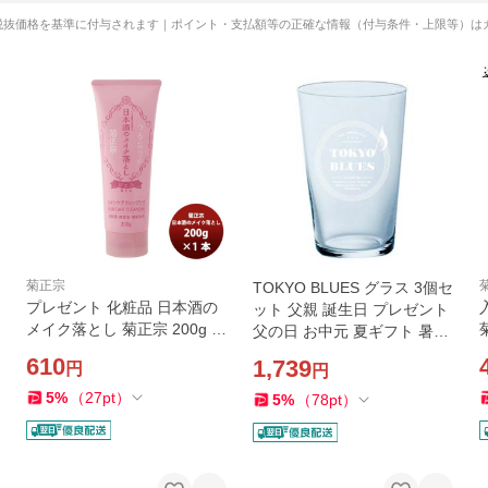
税抜価格を基準に付与されます｜ポイント・支払額等の正確な情報（付与条件・上限等）は
菊正宗
TOKYO BLUES グラス 3個セ
プレゼント 化粧品 日本酒の
ット 父親 誕生日 プレゼント
メイク落とし 菊正宗 200g 1
父の日 お中元 夏ギフト 暑中
本 父親 誕生日 父の日 お中元
見舞い
610
1,739
円
円
夏ギフト 暑中見舞い
5
%
（
27
pt
）
5
%
（
78
pt
）