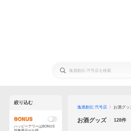
絞り込む
逸酒創伝 弐号店
お酒グッ
お酒グッズ
128
件
ハッピーアワーはBONUS
対象商品がお得