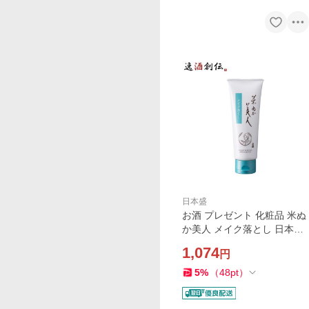
日本盛
お酒 プレゼント 化粧品 米ぬ
か美人 メイク落とし 日本盛
100g 1本 父親 誕生日 父の日
1,074
円
お中元 夏ギフト 暑中見舞い
5
%
（
48
pt
）