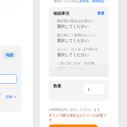
獲得のうち4.5%は
利用先・期間限定
確認事項
変更
開封後の返品はお受けいた
しかねます。
選択してください
購入前にご使用のルンバ、
ルンバ コンボに対応して
選択してください
いるか
ルンバ コンボ（j7+/j9+/10
Max)には対応しておりませ
選択してください
内訳
ん。
ご購入前に必ず、対応機種
をご確認ください。
選択してください
数量
付
詳細
24時間以内に注文した方がいます
ギフトで贈る場合はログインが必要で
す