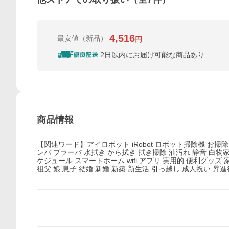
4,516
最安値
（新品）
円
2日以内にお届け可能な商品あり
商品情報
【関連ワード】アイロボット iRobot ロボット掃除機 お掃
ンバ ブラーバ 水拭き から拭き 拭き掃除 油汚れ 静音 白物家
ケジュール スマートホーム wifi アプリ 実用的 便利グッズ 
祖父 娘 息子 結婚 新婚 新築 新生活 引っ越し 成人祝い 昇