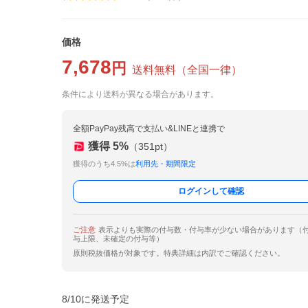
価格
7,678
円
送料無料
（
全国一律
）
条件により送料が異なる場合があります。
全額PayPay残高で支払い&LINEと連携で
獲得
5
%
（
351
pt）
獲得のうち4.5%は
利用先・期間限定
ログインして確認
ご注意
表示よりも実際の付与数・付与率が少ない場合があります（
与上限、未確定の付与等）
原則税抜価格が対象です。特典詳細は内訳でご確認ください。
8/10に発送予定