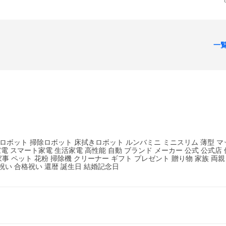
一
除ロボット 掃除ロボット 床拭きロボット ルンバミニ ミニスリム 薄型 マ
電 スマート家電 生活家電 高性能 自動 ブランド メーカー 公式 公式店 
家事 ペット 花粉 掃除機 クリーナー ギフト プレゼント 贈り物 家族 両親 
進祝い 合格祝い 還暦 誕生日 結婚記念日