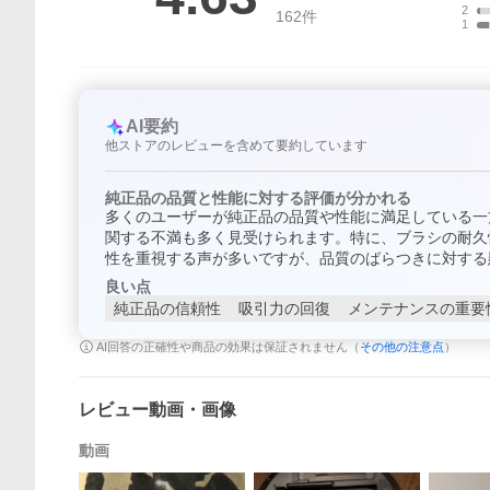
2
162
件
1
AI要約
他ストアのレビューを含めて要約しています
純正品の品質と性能に対する評価が分かれる
多くのユーザーが純正品の品質や性能に満足している一
関する不満も多く見受けられます。特に、ブラシの耐久
性を重視する声が多いですが、品質のばらつきに対する
良い点
純正品の信頼性
吸引力の回復
メンテナンスの重要
AI回答の正確性や商品の効果は保証されません（
その他の注意点
）
レビュー動画・画像
動画