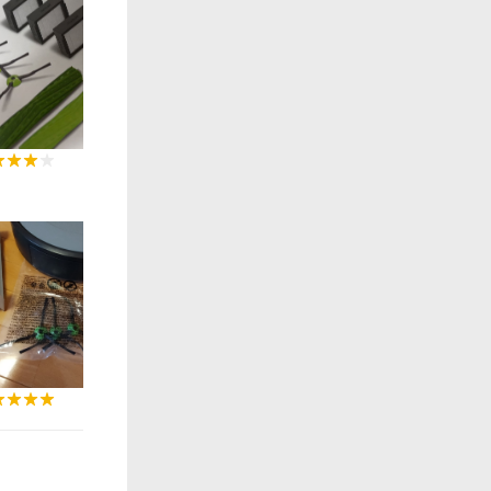
0:07
0:13
0:08