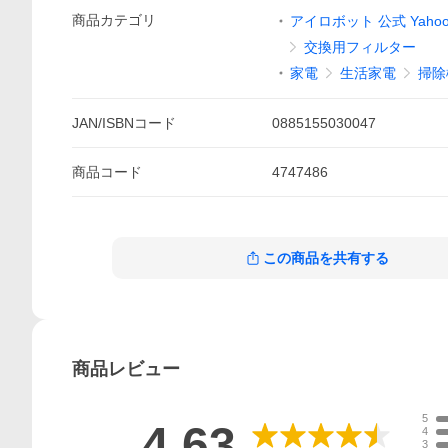
商品
カテゴリ
アイロボット 公式 Yahoo
交換用フィルター
家電
生活家電
掃除
JAN/ISBNコード
0885155030047
商品
コード
4747486
この商品を共有する
商品
レビュー
5
4.63
4
3