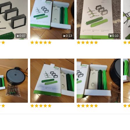
0:07
0:13
0:10