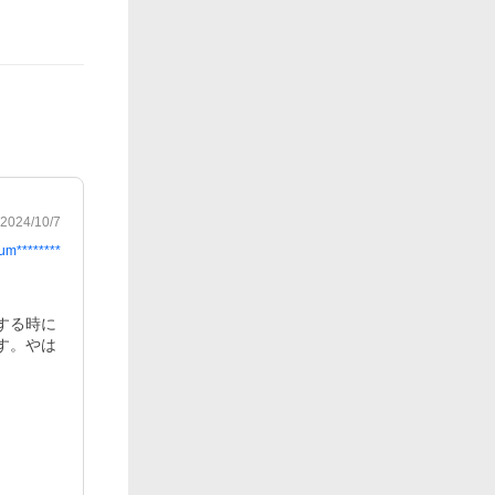
2024/10/7
fum********
する時に
す。やは