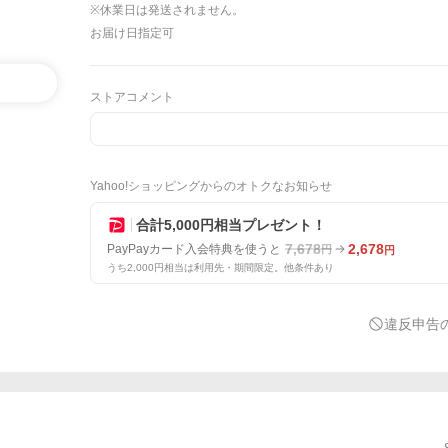
※休業日は発送されません。
お届け日指定可
ストアコメント
Yahoo!ショッピングからのオトクなお知らせ
合計5,000円相当プレゼント！
7,678
2,678
PayPayカード入会特典を使うと
円
円
うち2,000円相当は利用先・期間限定。他条件あり
違反申告