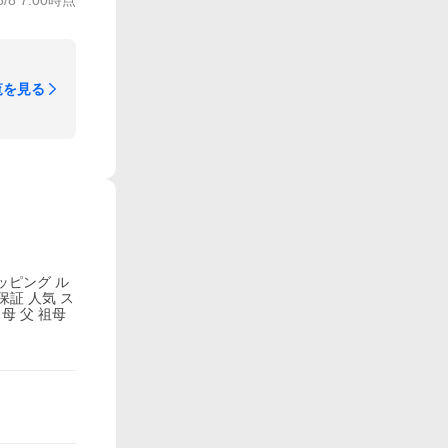
覧を見る
ッピング ル
保証 人気 ス
母 父 祖母