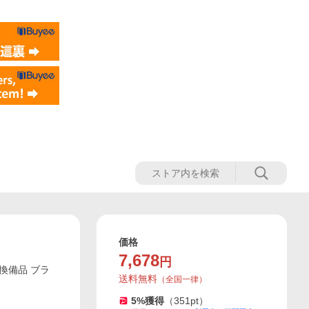
価格
7,678
円
交換備品 ブラ
送料無料
（
全国一律
）
5
%獲得
（
351
pt）