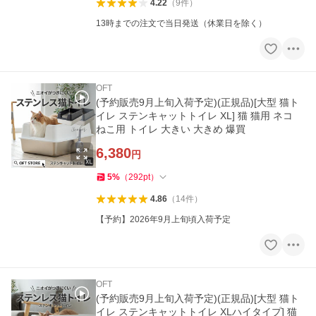
4.22
（
9
件
）
13時までの注文で当日発送（休業日を除く）
OFT
(予約販売9月上旬入荷予定)(正規品)[大型 猫ト
イレ ステンキャットトイレ XL] 猫 猫用 ネコ
ねこ用 トイレ 大きい 大きめ 爆買
6,380
円
5
%
（
292
pt
）
4.86
（
14
件
）
【予約】2026年9月上旬頃入荷予定
OFT
(予約販売9月上旬入荷予定)(正規品)[大型 猫ト
イレ ステンキャットトイレ XLハイタイプ] 猫