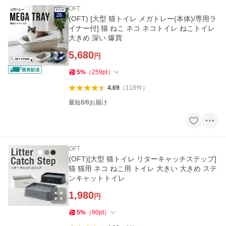
OFT
(OFT) [大型 猫トイレ メガトレー(本体)/専用ラ
イナー付] 猫 ねこ ネコ ネコトイレ ねこトイレ
大きめ 深い 爆買
5,680
円
5
%
（
259
pt
）
4.69
（
118
件
）
最短8/8お届け
OFT
(OFT)[大型 猫トイレ リターキャッチステップ]
猫 猫用 ネコ ねこ用 トイレ 大きい 大きめ ステ
ンキャットトイレ
1,980
円
5
%
（
90
pt
）