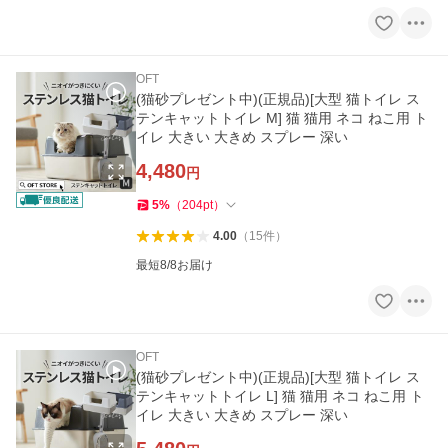
OFT
(猫砂プレゼント中)(正規品)[大型 猫トイレ ス
テンキャットトイレ M] 猫 猫用 ネコ ねこ用 ト
イレ 大きい 大きめ スプレー 深い
4,480
円
5
%
（
204
pt
）
4.00
（
15
件
）
最短8/8お届け
OFT
(猫砂プレゼント中)(正規品)[大型 猫トイレ ス
テンキャットトイレ L] 猫 猫用 ネコ ねこ用 ト
イレ 大きい 大きめ スプレー 深い