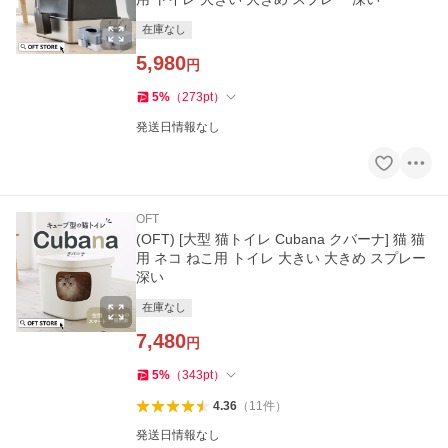
在庫なし
5,980
円
5
%
（
273
pt
）
発送日情報なし
OFT
(OFT) [大型 猫トイレ Cubana クバーナ] 猫 猫
用 ネコ ねこ用 トイレ 大きい 大きめ スプレー
深い
在庫なし
7,480
円
5
%
（
343
pt
）
4.36
（
11
件
）
発送日情報なし