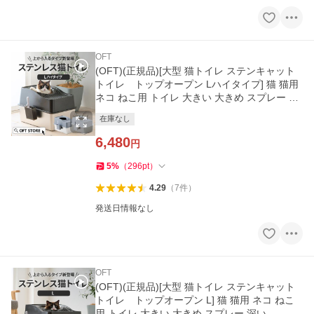
OFT
(OFT)(正規品)[大型 猫トイレ ステンキャット
トイレ トップオープン Lハイタイプ] 猫 猫用
ネコ ねこ用 トイレ 大きい 大きめ スプレー 深
い 爆買
在庫なし
6,480
円
5
%
（
296
pt
）
4.29
（
7
件
）
発送日情報なし
OFT
(OFT)(正規品)[大型 猫トイレ ステンキャット
トイレ トップオープン L] 猫 猫用 ネコ ねこ
用 トイレ 大きい 大きめ スプレー 深い