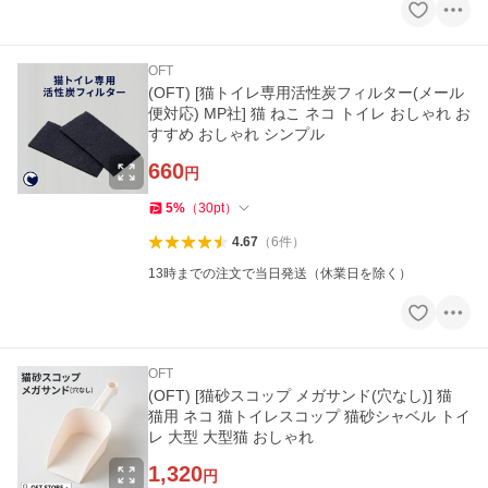
OFT
(OFT) [猫トイレ専用活性炭フィルター(メール
便対応) MP社] 猫 ねこ ネコ トイレ おしゃれ お
すすめ おしゃれ シンプル
660
円
5
%
（
30
pt
）
4.67
（
6
件
）
13時までの注文で当日発送（休業日を除く）
OFT
(OFT) [猫砂スコップ メガサンド(穴なし)] 猫
猫用 ネコ 猫トイレスコップ 猫砂シャベル トイ
レ 大型 大型猫 おしゃれ
1,320
円