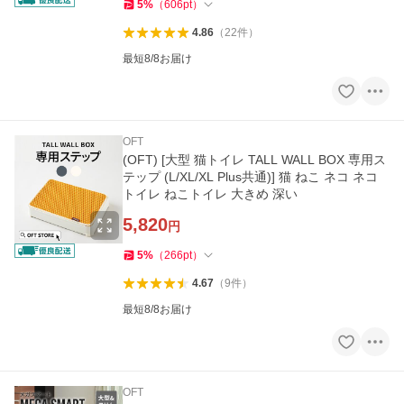
5
%
（
606
pt
）
4.86
（
22
件
）
最短8/8お届け
OFT
(OFT) [大型 猫トイレ TALL WALL BOX 専用ス
テップ (L/XL/XL Plus共通)] 猫 ねこ ネコ ネコ
トイレ ねこトイレ 大きめ 深い
5,820
円
5
%
（
266
pt
）
4.67
（
9
件
）
最短8/8お届け
OFT