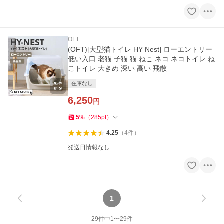
OFT
(OFT)[大型猫トイレ HY Nest] ローエントリー
低い入口 老猫 子猫 猫 ねこ ネコ ネコトイレ ね
こトイレ 大きめ 深い 高い 飛散
在庫なし
6,250
円
5
%
（
285
pt
）
4.25
（
4
件
）
発送日情報なし
1
29
件中
1
〜
29
件