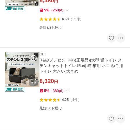
5,480
円
5
%
（
250
pt
）
4.68
（
25
件
）
最短8/8お届け
OFT
(猫砂プレゼント中)(正規品)[大型 猫トイレ ス
テンキャットトイレ Plus] 猫 猫用 ネコ ねこ用
トイレ 大きい 大きめ
8,320
円
5
%
（
380
pt
）
4.25
（
4
件
）
最短8/8お届け