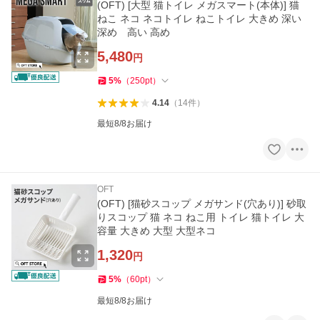
(OFT) [大型 猫トイレ メガスマート(本体)] 猫
ねこ ネコ ネコトイレ ねこトイレ 大きめ 深い
深め 高い 高め
5,480
円
5
%
（
250
pt
）
4.14
（
14
件
）
最短8/8お届け
OFT
(OFT) [猫砂スコップ メガサンド(穴あり)] 砂取
りスコップ 猫 ネコ ねこ用 トイレ 猫トイレ 大
容量 大きめ 大型 大型ネコ
1,320
円
5
%
（
60
pt
）
最短8/8お届け