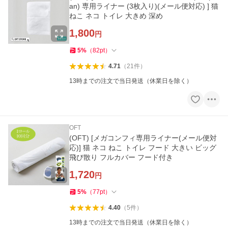
an) 専用ライナー (3枚入り)(メール便対応) ] 猫
ねこ ネコ トイレ 大きめ 深め
1,800
円
5
%
（
82
pt
）
4.71
（
21
件
）
13時までの注文で当日発送（休業日を除く）
OFT
(OFT) [メガコンフィ専用ライナー(メール便対
応)] 猫 ネコ ねこ トイレ フード 大きい ビッグ
飛び散り フルカバー フード付き
1,720
円
5
%
（
77
pt
）
4.40
（
5
件
）
13時までの注文で当日発送（休業日を除く）