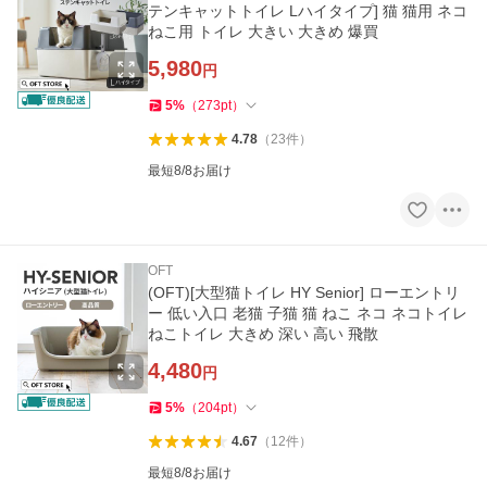
テンキャットトイレ Lハイタイプ] 猫 猫用 ネコ
ねこ用 トイレ 大きい 大きめ 爆買
5,980
円
5
%
（
273
pt
）
4.78
（
23
件
）
最短8/8お届け
OFT
(OFT)[大型猫トイレ HY Senior] ローエントリ
ー 低い入口 老猫 子猫 猫 ねこ ネコ ネコトイレ
ねこトイレ 大きめ 深い 高い 飛散
4,480
円
5
%
（
204
pt
）
4.67
（
12
件
）
最短8/8お届け