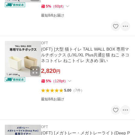
5
%
（
60
pt
）
最短8/8お届け
OFT
(OFT) [大型 猫トイレ TALL WALL BOX 専用マ
ルチボックス (L/XL/XL Plus共通)] 猫 ねこ ネコ
ネコトイレ ねこトイレ 大きめ 深い
2,820
円
5
%
（
128
pt
）
5.00
（
7
件
）
最短8/8お届け
OFT
(OFT) [メガトレー・メガトレーライト(Deep P