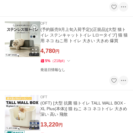
OFT
(予約販売9月上旬入荷予定)(正規品)[大型 猫ト
イレ ステンキャットトイレ Lロータイプ] 猫 猫
用 ネコ ねこ用 トイレ 大きい 大きめ 爆買
4,780
円
5
%
（
218
pt
）
発送日情報なし
OFT
(OFT) [大型 抗菌 猫トイレ TALL WALL BOX -
XL Plus(本体)] 猫 ねこ ネコ ネコトイレ 大きめ
深い 高い 飛散
13,220
円