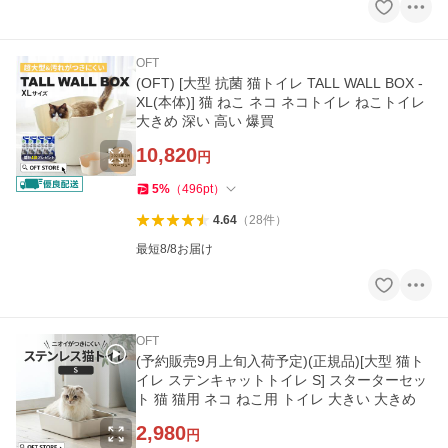
OFT
(OFT) [大型 抗菌 猫トイレ TALL WALL BOX -
XL(本体)] 猫 ねこ ネコ ネコトイレ ねこトイレ
大きめ 深い 高い 爆買
10,820
円
5
%
（
496
pt
）
4.64
（
28
件
）
最短8/8お届け
OFT
(予約販売9月上旬入荷予定)(正規品)[大型 猫ト
イレ ステンキャットトイレ S] スターターセッ
ト 猫 猫用 ネコ ねこ用 トイレ 大きい 大きめ
2,980
円