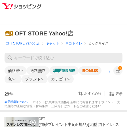
OFT STORE Yahoo!店
OFT STORE Yahoo!店
キャット
ネコトイレ
ビッグサイズ
1
価格帯
送料無料
すべての条
色
ブランド
カテゴリ
29
件
おすすめ順
表示
表示情報について
｜ポイントは原則税抜価格を基準に付与されます｜ポイント・支
払額等の正確な情報（付与条件・上限等）はカートをご確認ください
OFT
(猫砂プレゼント中)(正規品)[大型 猫トイレ ス