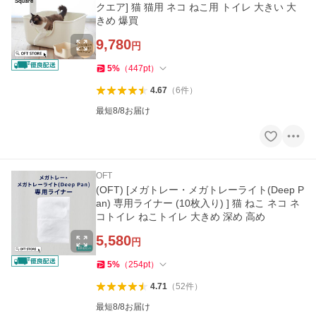
クエア] 猫 猫用 ネコ ねこ用 トイレ 大きい 大
きめ 爆買
9,780
円
5
%
（
447
pt
）
4.67
（
6
件
）
最短8/8お届け
OFT
(OFT) [メガトレー・メガトレーライト(Deep P
an) 専用ライナー (10枚入り) ] 猫 ねこ ネコ ネ
コトイレ ねこトイレ 大きめ 深め 高め
5,580
円
5
%
（
254
pt
）
4.71
（
52
件
）
最短8/8お届け