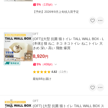
5
%
（
135
pt
）
【予約】2026年9月上旬頃入荷予定
OFT
(OFT)[大型 抗菌 猫トイレ TALL WALL BOX - L
(本体)] 猫 ねこ ネコ ネコトイレ ねこトイレ 大
きめ 深い 高い 飛散 爆買
8,920
円
5
%
（
408
pt
）
4.82
（
11
件
）
最短8/8お届け
OFT
(OFT) [大型 抗菌 猫トイレ TALL WALL BOX ス