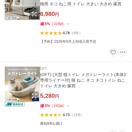
猫用 ネコ ねこ用 トイレ 大きい 大きめ 爆買
6,980
円
5
%
（
319
pt
）
4.78
（
9
件
）
【予約】2026年9月上旬頃入荷予定
OFT
(OFT) [大型 猫トイレ メガトレーライト(本体)/
専用ライナー付] 猫 ねこ ネコ ネコトイレ ねこ
トイレ 大きめ 爆買
5,280
円
5
%
（
242
pt
）
4.73
（
15
件
）
最短8/8お届け