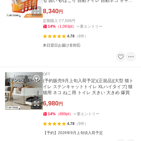
る 固い 砂ぼこり 自動トイレ 自動ネコ キャッ
サバ 爆買
8,340
円
定期購入で
7,506
円
14
%
（
1,063
pt
）
要エントリー
4.78
（
9
件
）
本日翌日お届け非対応
OFT
(予約販売9月上旬入荷予定)(正規品)[大型 猫ト
イレ ステンキャットトイレ XLハイタイプ] 猫
猫用 ネコ ねこ用 トイレ 大きい 大きめ 爆買
6,980
円
14
%
（
889
pt
）
要エントリー
4.78
（
9
件
）
【予約】2026年9月上旬頃入荷予定