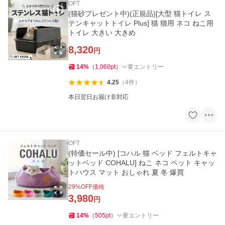
OFT
(猫砂プレゼント中)(正規品)[大型 猫トイレ ス
テンキャットトイレ Plus] 猫 猫用 ネコ ねこ用
トイレ 大きい 大きめ
8,320
円
14
%
（
1,060
pt
）
要エントリー
4.25
（
4
件
）
本日翌日お届け非対応
OFT
(特価セール中) [コハル 猫 ベッド フェルトキャ
ットベッド COHALU] ねこ ネコ ペット キャッ
トハウス マット おしゃれ 夏 冬 爆買
29
%OFF価格
3,980
円
14
%
（
505
pt
）
要エントリー