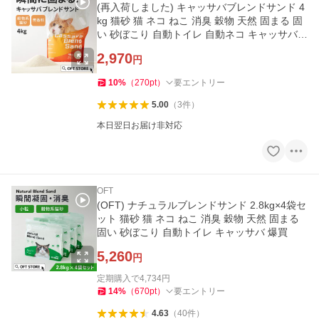
(再入荷しました) キャッサバブレンドサンド 4
kg 猫砂 猫 ネコ ねこ 消臭 穀物 天然 固まる 固
い 砂ぼこり 自動トイレ 自動ネコ キャッサバ
爆買
2,970
円
10
%
（
270
pt
）
要エントリー
5.00
（
3
件
）
本日翌日お届け非対応
OFT
(OFT) ナチュラルブレンドサンド 2.8kg×4袋セ
ット 猫砂 猫 ネコ ねこ 消臭 穀物 天然 固まる
固い 砂ぼこり 自動トイレ キャッサバ 爆買
5,260
円
定期購入で
4,734
円
14
%
（
670
pt
）
要エントリー
4.63
（
40
件
）