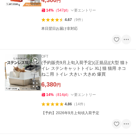
4,300
円
14
%
（
547
pt
）
要エントリー
4.67
（
9
件
）
本日翌日お届け非対応
OFT
(予約販売9月上旬入荷予定)(正規品)[大型 猫ト
イレ ステンキャットトイレ XL] 猫 猫用 ネコ
ねこ用 トイレ 大きい 大きめ 爆買
6,380
円
14
%
（
814
pt
）
要エントリー
4.86
（
14
件
）
【予約】2026年9月上旬頃入荷予定