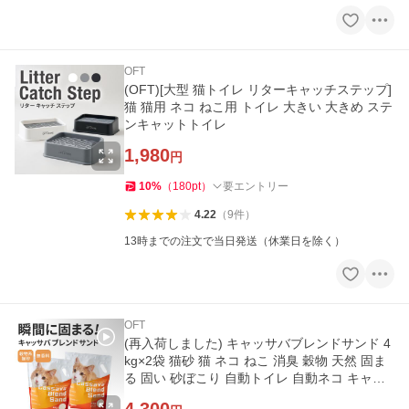
OFT
(OFT)[大型 猫トイレ リターキャッチステップ]
猫 猫用 ネコ ねこ用 トイレ 大きい 大きめ ステ
ンキャットトイレ
1,980
円
10
%
（
180
pt
）
要エントリー
4.22
（
9
件
）
13時までの注文で当日発送（休業日を除く）
OFT
(再入荷しました) キャッサバブレンドサンド 4
kg×2袋 猫砂 猫 ネコ ねこ 消臭 穀物 天然 固ま
る 固い 砂ぼこり 自動トイレ 自動ネコ キャッ
サバ