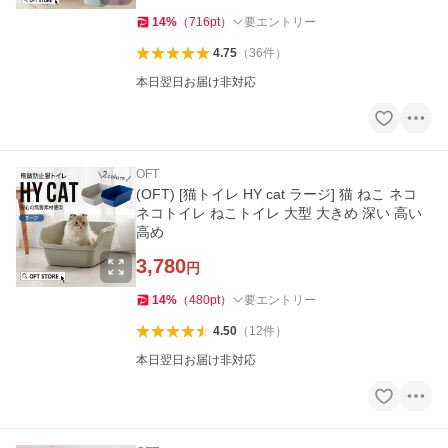
14
%
（
716
pt
）
要エントリー
4.75
（
36
件
）
本日翌日お届け非対応
OFT
(OFT) [猫トイレ HY cat ラージ] 猫 ねこ ネコ
ネコトイレ ねこトイレ 大型 大きめ 深い 高い
高め
3,780
円
14
%
（
480
pt
）
要エントリー
4.50
（
12
件
）
本日翌日お届け非対応