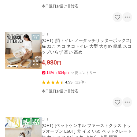
本日翌日お届け非対応
OFT
(OFT) [猫トイレ ノータッチリッターボックス]
猫 ねこ ネコ ネコトイレ 大型 大きめ 簡単 スコ
ップいらず 高い 高め
4,980
円
14
%
（
634
pt
）
要エントリー
4.55
（
22
件
）
本日翌日お届け非対応
OFT
(OFT) [ペットケンネル ファーストクラス トッ
プオープン L60T] 犬 イヌ いぬ ペットクレート