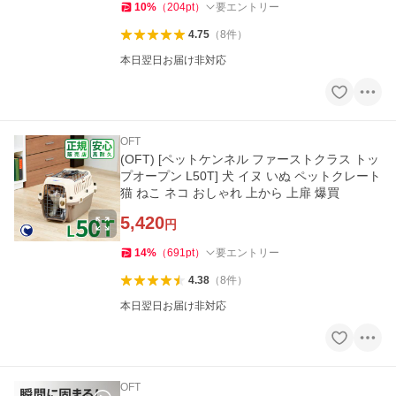
10
%
（
204
pt
）
要エントリー
4.75
（
8
件
）
本日翌日お届け非対応
OFT
(OFT) [ペットケンネル ファーストクラス トッ
プオープン L50T] 犬 イヌ いぬ ペットクレート
猫 ねこ ネコ おしゃれ 上から 上扉 爆買
5,420
円
14
%
（
691
pt
）
要エントリー
4.38
（
8
件
）
本日翌日お届け非対応
OFT