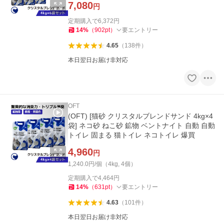
7,080
円
定期購入で
6,372
円
14
%
（
902
pt
）
要エントリー
4.65
（
138
件
）
本日翌日お届け非対応
OFT
(OFT) [猫砂 クリスタルブレンドサンド 4kg×4
袋] ネコ砂 ねこ砂 鉱物 ベントナイト 自動 自動
トイレ 固まる 猫トイレ ネコトイレ 爆買
4,960
円
1,240.0円/個（4kg, 4個）
定期購入で
4,464
円
14
%
（
631
pt
）
要エントリー
4.63
（
101
件
）
本日翌日お届け非対応