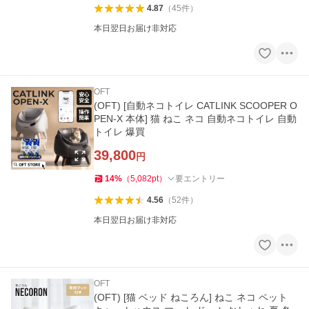
4.87
（
45
件
）
本日翌日お届け非対応
OFT
(OFT) [自動ネコトイレ CATLINK SCOOPER O
PEN-X 本体] 猫 ねこ ネコ 自動ネコトイレ 自動
トイレ 爆買
39,800
円
14
%
（
5,082
pt
）
要エントリー
4.56
（
52
件
）
本日翌日お届け非対応
OFT
(OFT) [猫 ベッド ねころん] ねこ ネコ ペット