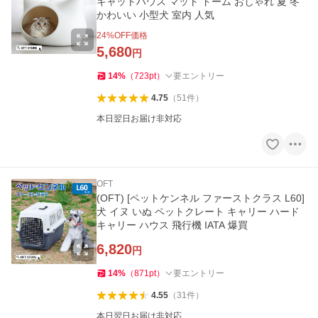
キャットハウス マット ドーム おしゃれ 夏 冬
かわいい 小型犬 室内 人気
24
%OFF価格
5,680
円
14
%
（
723
pt
）
要エントリー
4.75
（
51
件
）
本日翌日お届け非対応
OFT
(OFT) [ペットケンネル ファーストクラス L60]
犬 イヌ いぬ ペットクレート キャリー ハード
キャリー ハウス 飛行機 IATA 爆買
6,820
円
14
%
（
871
pt
）
要エントリー
4.55
（
31
件
）
本日翌日お届け非対応