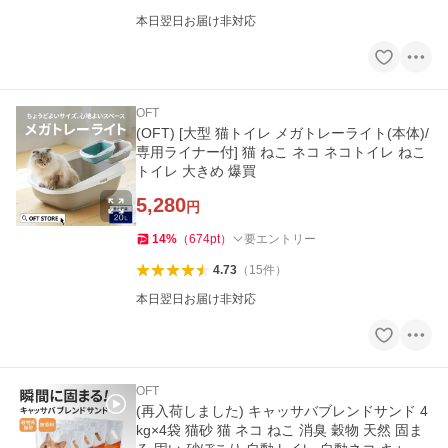
本日翌日お届け非対応
OFT
(OFT) [大型 猫トイレ メガトレーライト(本体)/
専用ライナー付] 猫 ねこ ネコ ネコトイレ ねこ
トイレ 大きめ 爆買
5,280
円
14
%
（
674
pt
）
要エントリー
4.73
（
15
件
）
本日翌日お届け非対応
OFT
(再入荷しました) キャッサバブレンドサンド 4
kg×4袋 猫砂 猫 ネコ ねこ 消臭 穀物 天然 固ま