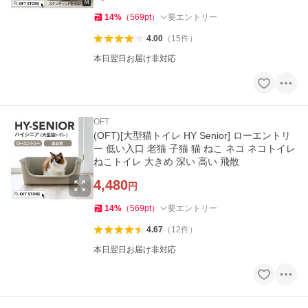
14
%
（
569
pt
）
要エントリー
4.00
（
15
件
）
本日翌日お届け非対応
OFT
(OFT)[大型猫トイレ HY Senior] ローエントリ
ー 低い入口 老猫 子猫 猫 ねこ ネコ ネコトイレ
ねこトイレ 大きめ 深い 高い 飛散
4,480
円
14
%
（
569
pt
）
要エントリー
4.67
（
12
件
）
本日翌日お届け非対応