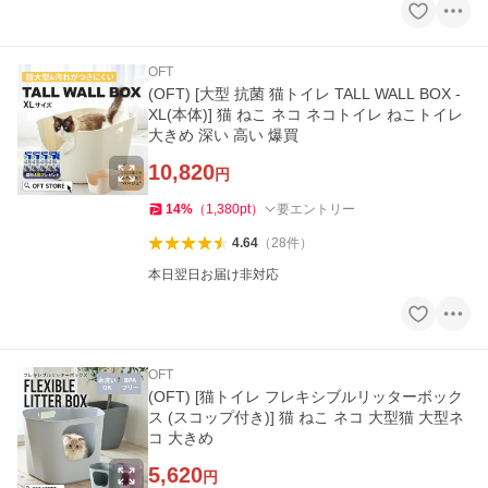
OFT
(OFT) [大型 抗菌 猫トイレ TALL WALL BOX -
XL(本体)] 猫 ねこ ネコ ネコトイレ ねこトイレ
大きめ 深い 高い 爆買
10,820
円
14
%
（
1,380
pt
）
要エントリー
4.64
（
28
件
）
本日翌日お届け非対応
OFT
(OFT) [猫トイレ フレキシブルリッターボック
ス (スコップ付き)] 猫 ねこ ネコ 大型猫 大型ネ
コ 大きめ
5,620
円