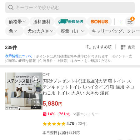
1
価格帯
送料無料
すべての条
色
犬の大きさ
容量（L）
キャリーバッグ、クレー
239
件
おすすめ順
表示
表示情報について
｜ポイントは原則税抜価格を基準に付与されます｜ポイント・支
払額等の正確な情報（付与条件・上限等）はカートをご確認ください
OFT
(猫砂プレゼント中)(正規品)[大型 猫トイレ ス
テンキャットトイレ Lハイタイプ] 猫 猫用 ネコ
ねこ用 トイレ 大きい 大きめ 爆買
5,980
円
14
%
（
761
pt
）
要エントリー
4.78
（
23
件
）
本日翌日お届け非対応