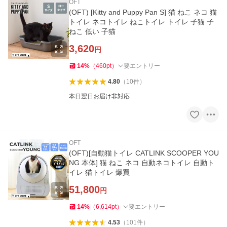
OFT
(OFT) [Kitty and Puppy Pan S] 猫 ねこ ネコ 猫
トイレ ネコトイレ ねこトイレ トイレ 子猫 子
ねこ 低い 子猫
3,620
円
14
%
（
460
pt
）
要エントリー
4.80
（
10
件
）
本日翌日お届け非対応
OFT
(OFT)[自動猫トイレ CATLINK SCOOPER YOU
NG 本体] 猫 ねこ ネコ 自動ネコトイレ 自動ト
イレ 猫トイレ 爆買
51,800
円
14
%
（
6,614
pt
）
要エントリー
4.53
（
101
件
）