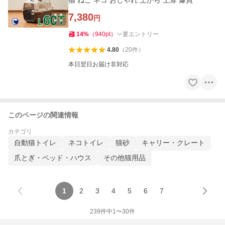
猫 ねこ ネコ おしゃれ 上から 上扉 爆買
7,380
円
14
%
（
940
pt
）
要エントリー
4.80
（
20
件
）
本日翌日お届け非対応
このページの関連情報
カテゴリ
自動猫トイレ
ネコトイレ
猫砂
キャリー・クレート
爪とぎ・ベッド・ハウス
その他猫用品
1
2
3
4
5
6
7
239
件中
1
〜
30
件