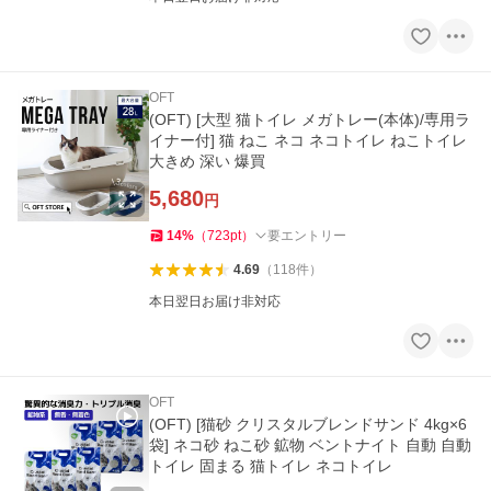
OFT
(OFT) [大型 猫トイレ メガトレー(本体)/専用ラ
イナー付] 猫 ねこ ネコ ネコトイレ ねこトイレ
大きめ 深い 爆買
5,680
円
14
%
（
723
pt
）
要エントリー
4.69
（
118
件
）
本日翌日お届け非対応
OFT
(OFT) [猫砂 クリスタルブレンドサンド 4kg×6
袋] ネコ砂 ねこ砂 鉱物 ベントナイト 自動 自動
トイレ 固まる 猫トイレ ネコトイレ