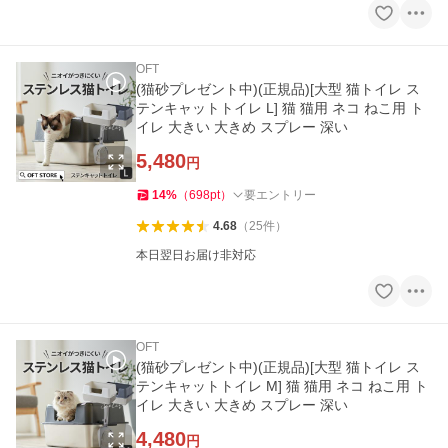
OFT
(猫砂プレゼント中)(正規品)[大型 猫トイレ ス
テンキャットトイレ L] 猫 猫用 ネコ ねこ用 ト
イレ 大きい 大きめ スプレー 深い
5,480
円
14
%
（
698
pt
）
要エントリー
4.68
（
25
件
）
本日翌日お届け非対応
OFT
(猫砂プレゼント中)(正規品)[大型 猫トイレ ス
テンキャットトイレ M] 猫 猫用 ネコ ねこ用 ト
イレ 大きい 大きめ スプレー 深い
4,480
円