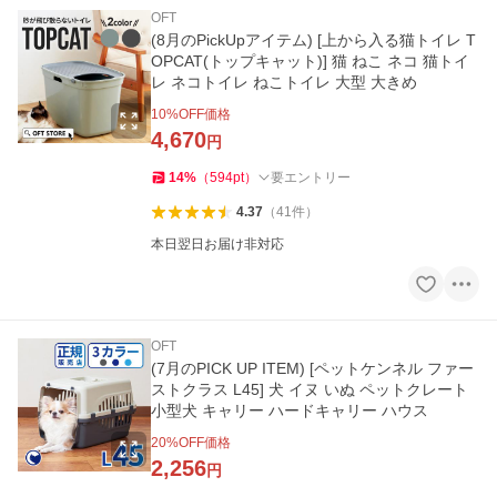
OFT
(8月のPickUpアイテム) [上から入る猫トイレ T
OPCAT(トップキャット)] 猫 ねこ ネコ 猫トイ
レ ネコトイレ ねこトイレ 大型 大きめ
10
%OFF価格
4,670
円
14
%
（
594
pt
）
要エントリー
4.37
（
41
件
）
本日翌日お届け非対応
OFT
(7月のPICK UP ITEM) [ペットケンネル ファー
ストクラス L45] 犬 イヌ いぬ ペットクレート
小型犬 キャリー ハードキャリー ハウス
20
%OFF価格
2,256
円