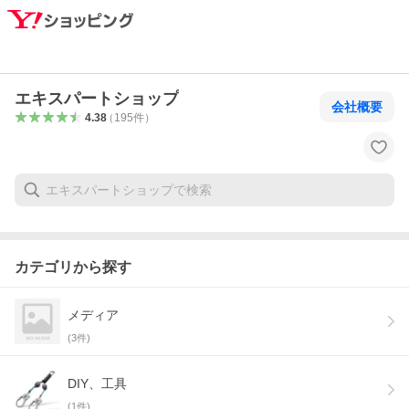
エキスパートショップ
会社概要
4.38
（
195
件
）
カテゴリから探す
メディア
(
3
件)
DIY、工具
(
1
件)