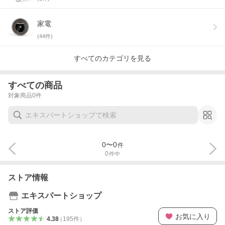
家電
(
44
件)
すべてのカテゴリを見る
すべての商品
対象商品
0
件
0
〜
0
件
0
件中
ストア情報
エキスパートショップ
ストア評価
お気に入り
4.38
（
195
件
）