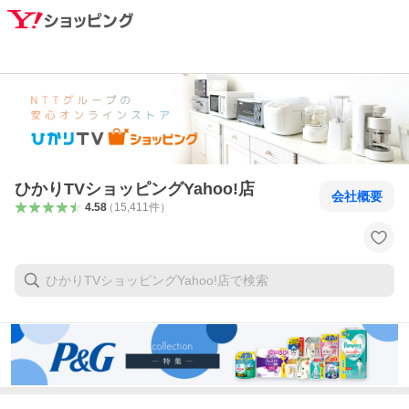
ひかりTVショッピングYahoo!店
会社概要
4.58
（
15,411
件
）