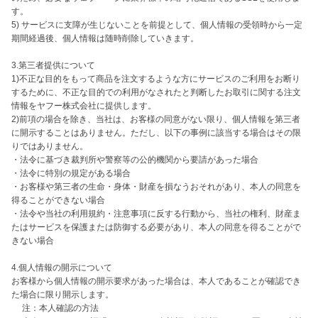
す。

5) サービスに支障が生じないことを前提として、個人情報の受領時から一定
期間経過後、個人情報は随時削除していきます。

3.第三者提供について

1)不正な目的をもって商品を注文するような方にサービスのご利用をお断り
するために、不正な目的での利用がなされたと判断したお取引に関する注文
情報をヤフー株式会社に提供します。

2)前項の場合を除き、当社は、お客様の同意がない限り、個人情報を第三者
に開示することはありません。ただし、以下の事例に該当する場合はその限
りではありません。

・法令に基づき裁判所や警察等の公的機関から要請があった場合

・法令に特別の規定がある場合

・お客様や第三者の生命・身体・財産を損なうおそれがあり、本人の同意を
得ることができない場合

・法令や当社の利用規約・注意事項に反する行動から、当社の権利、財産ま
たはサービスを保護または防御する必要があり、本人の同意を得ることがで
きない場合

4.個人情報の開示について

お客様から個人情報の開示要求があった場合は、本人であることが確認でき
た場合に限り開示します。

　 注：本人確認の方法
