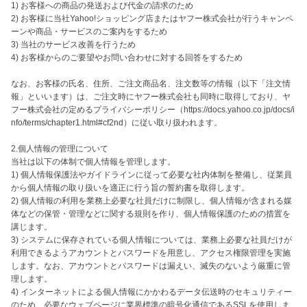
1) お客様への商品の発送および代金の請求のため

2) お客様に当社Yahoo!ショッピング店またはヤフー株式会社が行うキャンペ
ーンや商品・サービスのご案内をするため

3) 当社のサービス改善を行うため

4) お客様からのご要望やお問い合わせに対する回答をするため

なお、お客様の氏名、住所、ご注文商品名、注文数等の情報（以下「注文情
報」といいます）は、ご注文時にヤフー株式会社も同時に取得しており、ヤ
フー株式会社の定めるプライバシーポリシー（https://docs.yahoo.co.jp/docs/i
nfo/terms/chapter1.html#cf2nd）に従い取り扱われます。

2.個人情報の管理について

当社は以下の体制で個人情報を管理します。

1) 個人情報保護法やガイドラインに従って必要な社内体制を整備し、従業員
から個人情報の取り扱いを適正に行う旨の誓約書を取得します。

2) 個人情報の利用を業務上必要な社員だけに制限し、個人情報が含まれる媒
体などの保管・管理などに関する規則を作り、個人情報保護のための措置を
講じます。

3) システムに保存されている個人情報については、業務上必要な社員だけが
利用できるようアカウントとパスワードを用意し、アクセス権限管理を実施
します。なお、アカウントとパスワードは漏えい、滅失のないよう厳重に管
理します。

4) インターネットによる個人情報にかかわるデータ伝送時のセキュリティー
のため、必要なウェブページに業界標準の暗号化通信であるSSLを使用しま