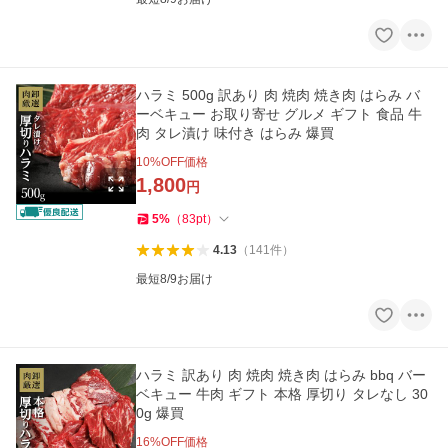
ハラミ 500g 訳あり 肉 焼肉 焼き肉 はらみ バ
ーベキュー お取り寄せ グルメ ギフト 食品 牛
肉 タレ漬け 味付き はらみ 爆買
10
%OFF価格
1,800
円
5
%
（
83
pt
）
4.13
（
141
件
）
最短8/9お届け
ハラミ 訳あり 肉 焼肉 焼き肉 はらみ bbq バー
ベキュー 牛肉 ギフト 本格 厚切り タレなし 30
0g 爆買
16
%OFF価格