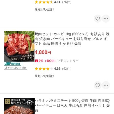
4.61
（
76
件
）
最短8/9お届け
焼肉セット カルビ 1kg (500g x 2) 肉 訳あり 焼
肉 焼き肉 バーベキュー お取り寄せ グルメ ギ
フト 食品 厚切り かるび 爆買
4,800
円
9
%
（
400
pt
）
要エントリー
4.16
（
62
件
）
最短8/9お届け
ハラミ ハラミステーキ 500g 焼肉 牛肉 肉 BBQ
バーベキュー はらみ 牛はらみ 厚切りハラミ 爆
買