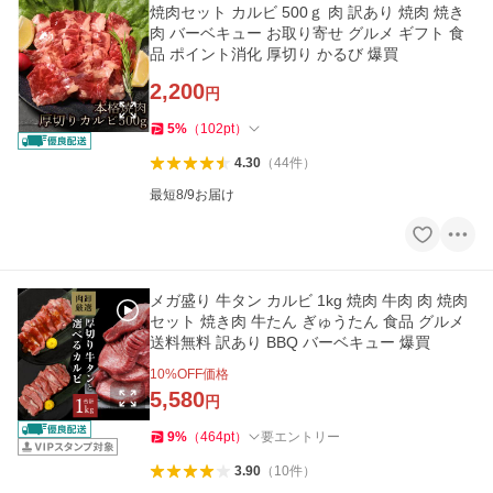
焼肉セット カルビ 500ｇ 肉 訳あり 焼肉 焼き
肉 バーベキュー お取り寄せ グルメ ギフト 食
品 ポイント消化 厚切り かるび 爆買
2,200
円
5
%
（
102
pt
）
4.30
（
44
件
）
最短8/9お届け
メガ盛り 牛タン カルビ 1kg 焼肉 牛肉 肉 焼肉
セット 焼き肉 牛たん ぎゅうたん 食品 グルメ
送料無料 訳あり BBQ バーベキュー 爆買
10
%OFF価格
5,580
円
9
%
（
464
pt
）
要エントリー
3.90
（
10
件
）