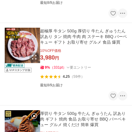
最短8/9お届け
超極厚 牛タン 500g 厚切り 牛たん ぎゅうたん
訳あり タン 焼肉 牛肉 肉 ステーキ BBQ バーベ
キュー ギフト お取り寄せ グルメ 食品 爆買
10
%OFF価格
3,980
円
9
%
（
331
pt
）
要エントリー
4.25
（
59
件
）
最短8/9お届け
厚切り 牛タン 500g 牛たん ぎゅうたん 訳あり
肉 ギフト 焼肉 食品 お取り寄せ BBQ バーベキ
ュー グルメ 焼くだけ 簡単 爆買