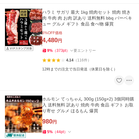
ハラミ サガリ 最大 1kg 焼肉セット 焼肉 焼き
肉 牛肉 肉 お肉 訳あり 送料無料 bbq バーベキ
ュー グルメ ギフト 食品 食べ物 爆買
6
%OFF価格
4,480
円
9
%
（
373
pt
）
要エントリー
4.14
（
116
件
）
12時までの注文で当日発送（休業日を除く）
ホルモン てっちゃん 300g (150g×2) 3個同時購
入 送料無料 訳あり 焼肉 牛肉 食品 ギフト お取
り寄せ グルメ ほるもん 爆買
980
円
5
%
（
44
pt
）