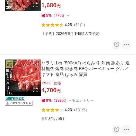
1,680
円
5
%
（
77
pt
）
4.25
（
51
件
）
【予約】2026年8月中旬頃入荷予定
ハラミ 1kg (500g×2) はらみ 牛肉 肉 訳あり 送
料無料 焼肉 焼き肉 BBQ バーベキュー グルメ
ギフト 食品 はらみ 爆買
2
%OFF価格
4,700
円
9
%
（
392
pt
）
要エントリー
4.23
（
131
件
）
最短8/9お届け