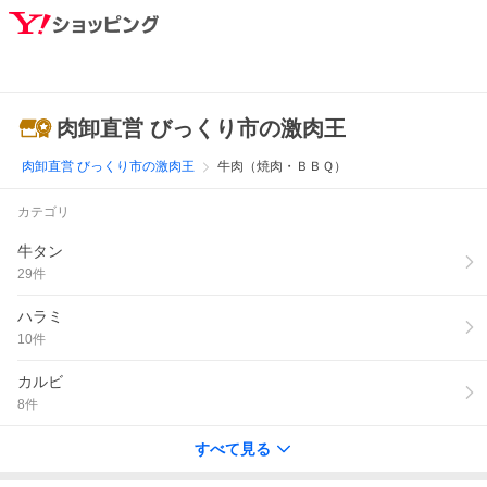
肉卸直営 びっくり市の激肉王
肉卸直営 びっくり市の激肉王
牛肉（焼肉・ＢＢＱ）
カテゴリ
牛タン
29
件
ハラミ
10
件
カルビ
8
件
すべて見る