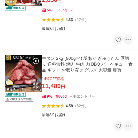
円
5
%
（
133
pt
）
4.33
（
12
件
）
最短8/9お届け
牛タン 2kg (500g×4) 訳あり ぎゅうたん 厚切
り 送料無料 焼肉 牛肉 肉 BBQ バーベキュー 食
品 ギフト お取り寄せ グルメ 大容量 爆買
14
%OFF価格
11,480
円
9
%
（
960
pt
）
要エントリー
4.58
（
62
件
）
最短8/9お届け