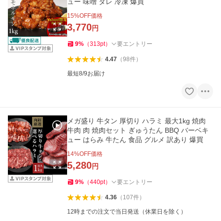
ュー 味噌 タレ 冷凍 爆買
15
%OFF価格
3,770
円
9
%
（
313
pt
）
要エントリー
4.47
（
98
件
）
最短8/9お届け
メガ盛り 牛タン 厚切り ハラミ 最大1kg 焼肉
牛肉 肉 焼肉セット ぎゅうたん BBQ バーベキ
ュー はらみ 牛たん 食品 グルメ 訳あり 爆買
14
%OFF価格
5,280
円
9
%
（
440
pt
）
要エントリー
4.36
（
107
件
）
12時までの注文で当日発送（休業日を除く）