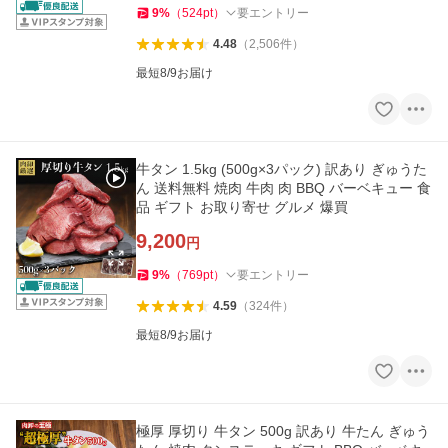
9
%
（
524
pt
）
要エントリー
4.48
（
2,506
件
）
最短8/9お届け
牛タン 1.5kg (500g×3パック) 訳あり ぎゅうた
ん 送料無料 焼肉 牛肉 肉 BBQ バーベキュー 食
品 ギフト お取り寄せ グルメ 爆買
9,200
円
9
%
（
769
pt
）
要エントリー
4.59
（
324
件
）
最短8/9お届け
極厚 厚切り 牛タン 500g 訳あり 牛たん ぎゅう