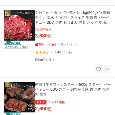
やわらか 牛タン 切り落とし 1kg(500g×2) 塩味
牛タン 訳あり 薄切り スライス 牛肉 肉 バーベ
キュー BBQ 焼肉 おつまみ 惣菜 おかず 冷凍食
品 小分け 爆買
7
%OFF価格
3,680
円
9
%
（
307
pt
）
要エントリー
3.44
（
16
件
）
最短8/9お届け
厚切り牛ザブトンステーキ 500g ステーキ バー
ベキュー BBQ ステーキ肉 多汁感 肉 焼肉 焼き
肉 爆買
おトク
32
%OFF価格
2,690
円