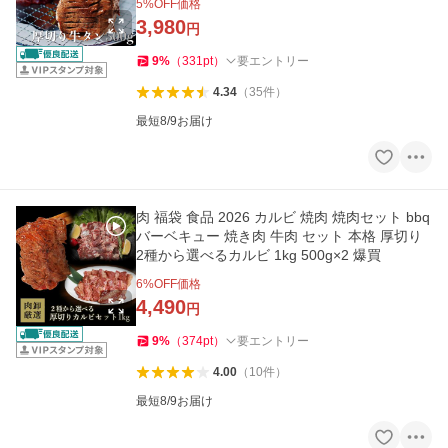
5
%OFF価格
3,980
円
9
%
（
331
pt
）
要エントリー
4.34
（
35
件
）
最短8/9お届け
肉 福袋 食品 2026 カルビ 焼肉 焼肉セット bbq
バーベキュー 焼き肉 牛肉 セット 本格 厚切り
2種から選べるカルビ 1kg 500g×2 爆買
6
%OFF価格
4,490
円
9
%
（
374
pt
）
要エントリー
4.00
（
10
件
）
最短8/9お届け