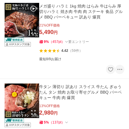
メガ盛り ハラミ 1kg 焼肉 はらみ 牛はらみ 厚
切りハラミ 焼き肉 牛肉 肉 ステーキ 食品 グル
メ BBQ バーベキュー 訳あり 爆買
21
%OFF価格
5,490
円
9
%
（
457
pt
）
要エントリー
4.42
（
59
件
）
最短8/9お届け
牛タン 薄切り 訳あり スライス 牛たん ぎゅう
たん タン 焼肉 お取り寄せグルメ BBQ バーベ
キュー 牛肉 肉 爆買
13
%OFF価格
2,980
円
5
%
（
137
pt
）