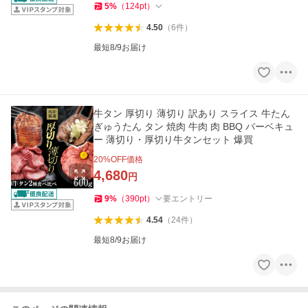
5
%
（
124
pt
）
4.50
（
6
件
）
最短8/9お届け
牛タン 厚切り 薄切り 訳あり スライス 牛たん
ぎゅうたん タン 焼肉 牛肉 肉 BBQ バーベキュ
ー 薄切り・厚切り牛タンセット 爆買
20
%OFF価格
4,680
円
9
%
（
390
pt
）
要エントリー
4.54
（
24
件
）
最短8/9お届け