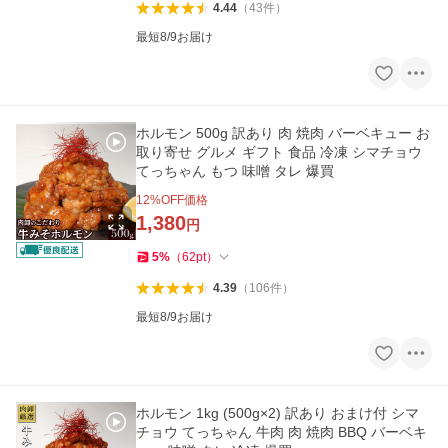
4.44
（
43
件
）
最短8/9お届け
ホルモン 500g 訳あり 肉 焼肉 バーベキュー お
取り寄せ グルメ ギフト 食品 冷凍 シマチョウ
てっちゃん もつ 味噌 タレ 爆買
12
%OFF価格
1,380
円
5
%
（
62
pt
）
4.39
（
106
件
）
最短8/9お届け
ホルモン 1kg (500g×2) 訳あり おまけ付 シマ
チョウ てっちゃん 牛肉 肉 焼肉 BBQ バーベキ