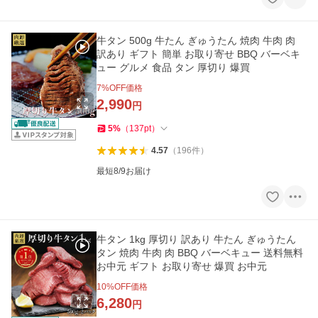
牛タン 500g 牛たん ぎゅうたん 焼肉 牛肉 肉
訳あり ギフト 簡単 お取り寄せ BBQ バーベキ
ュー グルメ 食品 タン 厚切り 爆買
7
%OFF価格
2,990
円
5
%
（
137
pt
）
4.57
（
196
件
）
最短8/9お届け
牛タン 1kg 厚切り 訳あり 牛たん ぎゅうたん
タン 焼肉 牛肉 肉 BBQ バーベキュー 送料無料
お中元 ギフト お取り寄せ 爆買 お中元
10
%OFF価格
6,280
円