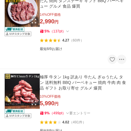
たん 焼肉 タンステーキ ギフト BBQ バーベキ
ュー グルメ 食品 爆買
14
%OFF価格
2,990
円
5
%
（
137
pt
）
4.27
（
60
件
）
最短8/9お届け
極厚 牛タン 1kg 訳あり 牛たん ぎゅうたん タ
ン 送料無料 BBQ バーベキュー 焼肉 牛肉 肉 食
品 ギフト お取り寄せ グルメ 爆買
10
%OFF価格
5,990
円
9
%
（
499
pt
）
要エントリー
4.02
（
491
件
）
最短8/9お届け