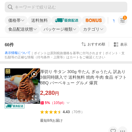
1
価格帯
送料無料
すべての条
食品配送状態
パッケージ種類
カテゴリ
66
件
おすすめ順
表示
表示情報について
｜ポイントは原則税抜価格を基準に付与されます｜ポイント・支
払額等の正確な情報（付与条件・上限等）はカートをご確認ください
厚切り 牛タン 300g 牛たん ぎゅうたん 訳あり
3個同時購入で 送料無料 焼肉 牛肉 食品 ギフト
BBQ バーベキュー グルメ 爆買
2,280
円
5
%
（
105
pt
）
4.43
（
70
件
）
最短8/9お届け