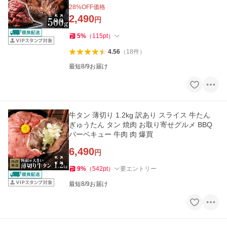
28
%OFF価格
2,490
円
5
%
（
115
pt
）
4.56
（
18
件
）
最短8/9お届け
牛タン 薄切り 1.2kg 訳あり スライス 牛たん
ぎゅうたん タン 焼肉 お取り寄せグルメ BBQ
バーベキュー 牛肉 肉 爆買
6,490
円
9
%
（
542
pt
）
要エントリー
最短8/9お届け