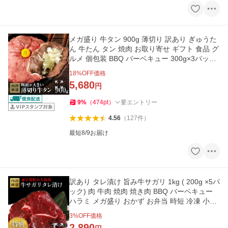
メガ盛り 牛タン 900g 薄切り 訳あり ぎゅうた
ん 牛たん タン 焼肉 お取り寄せ ギフト 食品 グ
ルメ 個包装 BBQ バーベキュー 300g×3パック
爆買
18
%OFF価格
5,680
円
9
%
（
474
pt
）
要エントリー
4.56
（
127
件
）
最短8/9お届け
訳あり タレ漬け 旨み牛サガリ 1kg ( 200g ×5パ
ック) 肉 牛肉 焼肉 焼き肉 BBQ バーベキュー
ハラミ メガ盛り おかず お弁当 時短 冷凍 小分
け 冷凍 爆買
3
%OFF価格
2,890