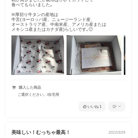
食べてもらいました｡

※厚切り牛タンの産地は

牛舌(ヨーロッパ産、ニュージーランド産、

オーストラリア産、中南米産、アメリカ産または

メキシコ産またはカナダ産)らしいです｡🙂
購入した商品
ご選択ください。/自宅用
いいね
1
美味しい！むっちゃ最高！
2022/3/29