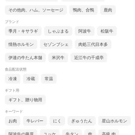
その他肉、ハム、ソーセージ
鴨肉、合鴨
鹿肉
ブランド
季月・キサラギ
しゃぶまる
阿波牛
松阪牛
情熱ホルモン
セゾンブシェ
肉処三代目本多
伊達の牛たん本舗
米沢牛
近江牛の千成亭
食品配送状態
冷凍
冷蔵
常温
ギフト用
ギフト、贈り物用
キーワード
お肉
牛レバー
にく
ぎゅうたん
星山ホルモン
商
塩味厚切り牛タン（軟化加工）５００ｇ×２
阿波牛の藤原
ユッケ
牛タン
肉
高級 肉