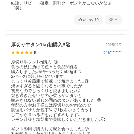
結論、リピート確定。割引クーポンとかこないかなぁ
（笑）
いいね
70
厚切り牛タン1kg初購入‼️🥰
2025/11/2
5
pha********
厚切り牛タン1kg購入‼️😘

食欲の秋に負けて色々と食品関係を

購入しました｡😅平べったく500gずつ

2パックに分けられています｡

じっくり冷蔵庫で解凍して焼きました｡😋

焼きすぎると固くなるとの事でしたが

初見なのでじっくりと焼きました｡🙄

焼き過ぎたせいなのか柔らかいタンと

噛みきれない感じの固めのタンがありました｡😅

年配の方やお子様には厚切りのお肉なので

調理用バサミか包丁🔪で1枚を小さくカット

してから食べるのをおすすめします｡

レモン汁🍋と塩胡椒で美味しくいただきました｡🥰

ギフト🎁用で購入して親と食べました｡🙂

私が焼きましたが親用は小さくカットして
