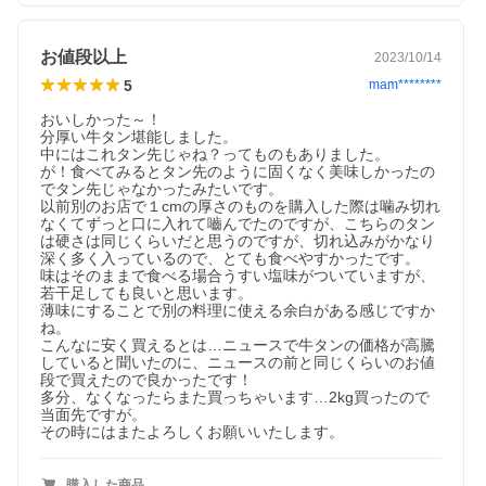
お値段以上
2023/10/14
5
mam********
おいしかった～！

分厚い牛タン堪能しました。

中にはこれタン先じゃね？ってものもありました。

が！食べてみるとタン先のように固くなく美味しかったの
でタン先じゃなかったみたいです。

以前別のお店で１cmの厚さのものを購入した際は噛み切れ
なくてずっと口に入れて嚙んでたのですが、こちらのタン
は硬さは同じくらいだと思うのですが、切れ込みがかなり
深く多く入っているので、とても食べやすかったです。

味はそのままで食べる場合うすい塩味がついていますが、
若干足しても良いと思います。

薄味にすることで別の料理に使える余白がある感じですか
ね。

こんなに安く買えるとは…ニュースで牛タンの価格が高騰
していると聞いたのに、ニュースの前と同じくらいのお値
段で買えたので良かったです！

多分、なくなったらまた買っちゃいます…2kg買ったので
当面先ですが。

その時にはまたよろしくお願いいたします。
購入した商品