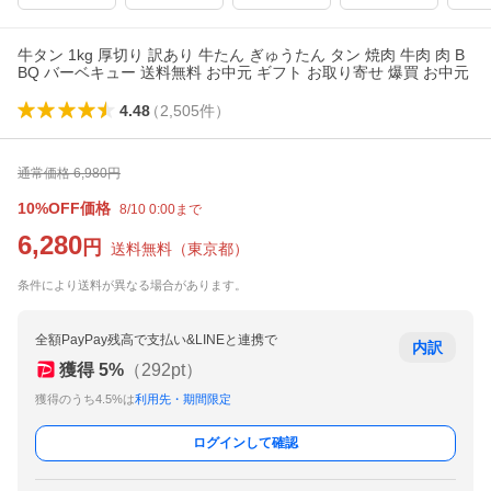
牛タン 1kg 厚切り 訳あり 牛たん ぎゅうたん タン 焼肉 牛肉 肉 B
BQ バーベキュー 送料無料 お中元 ギフト お取り寄せ 爆買 お中元
4.48
（
2,505
件
）
通常価格
6,980
円
10%OFF価格
8/10 0:00まで
6,280
円
送料無料
（
東京都
）
条件により送料が異なる場合があります。
全額PayPay残高で支払い&LINEと連携で
内訳
獲得
5
%
（
292
pt）
獲得のうち4.5%は
利用先・期間限定
ログインして確認