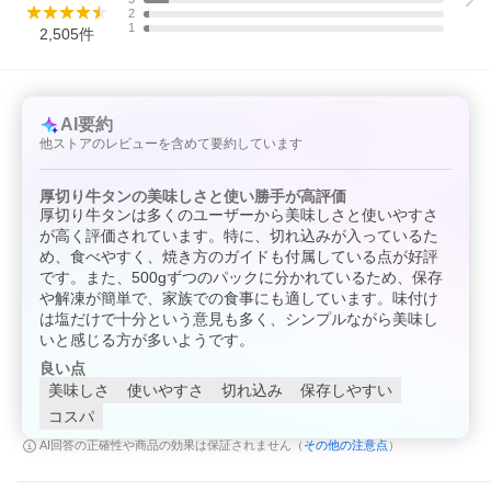
2
1
2,505
件
AI要約
他ストアのレビューを含めて要約しています
厚切り牛タンの美味しさと使い勝手が高評価
厚切り牛タンは多くのユーザーから美味しさと使いやすさ
が高く評価されています。特に、切れ込みが入っているた
め、食べやすく、焼き方のガイドも付属している点が好評
です。また、500gずつのパックに分かれているため、保存
や解凍が簡単で、家族での食事にも適しています。味付け
は塩だけで十分という意見も多く、シンプルながら美味し
いと感じる方が多いようです。
良い点
美味しさ
使いやすさ
切れ込み
保存しやすい
コスパ
その他の注意点
AI回答の正確性や商品の効果は保証されません（
）