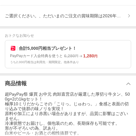
ご選択ください。、ただいまのご注文の賞味期限は2026年10月15
おトクなお知らせ
合計5,000円相当プレゼント！
6,280
1,280
PayPayカード入会特典を使うと
円
円
うち2,000円相当は利用先・期間限定。他条件あり
商品情報
超PayPay祭 爆買 お中元 肉卸直営店が厳選した厚切り牛タン、50
0g×2の1kgセット！
極厚10ミリだからこその「こりっ。じゅわっ。」食感と表面の切
り込みで抜群の味ノリを実現！
原料や加工により赤黒い場合がありますが、品質に影響はござい
ません。
冷凍状態でお届けし、個包装のため、長期保存も可能です。
形が不ぞろいの為、訳あり。
白米やビール・お酒との相性抜群です。