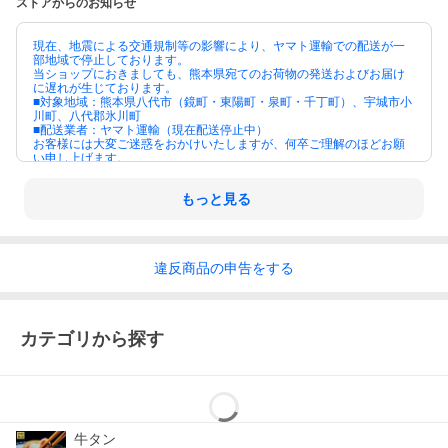
ストアからのお知らせ
現在、地震による交通規制等の影響により、ヤマト運輸での配送が一
部地域で停止しております。
当ショップにおきましても、熊本県宛てのお荷物の発送およびお届け
に遅れが生じております。
■対象地域：熊本県八代市（鏡町・東陽町・泉町・千丁町）、宇城市小
川町、八代郡氷川町
■配送業者：ヤマト運輸（現在配送停止中）
お客様には大変ご迷惑をおかけいたしますが、何卒ご理解のほどお願
い申し上げます。
もっと見る
違反
商品の
申告をする
カテゴリから探す
牛タン