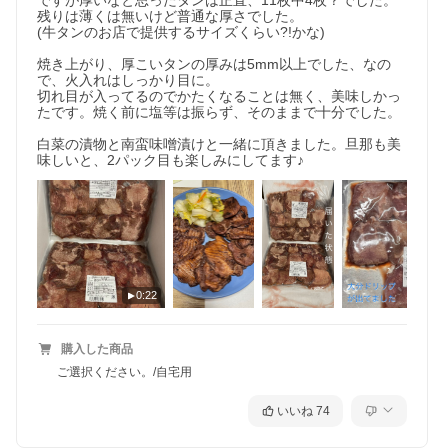
ですが厚いなと思ったタンは正直、11枚中4枚？でした。
残りは薄くは無いけど普通な厚さでした。

(牛タンのお店で提供するサイズくらい?!かな)

焼き上がり、厚こいタンの厚みは5mm以上でした、なの
で、火入れはしっかり目に。

切れ目が入ってるのでかたくなることは無く、美味しかっ
たです。焼く前に塩等は振らず、そのままで十分でした。

白菜の漬物と南蛮味噌漬けと一緒に頂きました。旦那も美
味しいと、2パック目も楽しみにしてます♪
0:22
購入した商品
ご選択ください。/自宅用
いいね
74