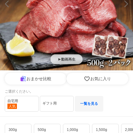
動画再生
おまかせ比較
お気に入り
ご選択ください。
自宅用
ギフト用
一覧を見る
人気
300g
500g
1,000g
1,500g
2,00