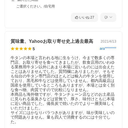
ご選択ください。/自宅用
いいね
27
質味量、Yahooお取り寄せ史上過去最高
2021/4/13
5
ara********
牛タンの本場と言われる地に生をうけ、今まで数多くの専
門店、お取り寄せを食べてきましたが、飲食店用のいわゆ
る業務用牛タン以外にあまり本場に近いものには出会えた
ことはありませんでした。質問欄にありましたが、そもそ
も仙台の牛タン専門店のほとんどは輸入の牛タンを使用し
ており、黒毛和牛などは使用していません。都内高級店は
国産を使用しているところもありますが、本場とは全く別
な食べ物、肉質ですので比較になりません。

本商品も海外物ですが、牛タンチェーン店などのお土産品
に見られる薬臭さなどは皆無で、厚さ、味付けともに本場
に近い商品でした。備長炭で焼いたのでより一層美味しく
いただけました。

サイズにはかなりバラつきがありますが、味が美味しいの
で問題ありません。量も四人で消費するのには十分でし
た。
