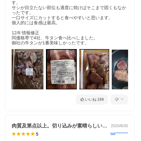
す。

サシが目立たない部位も適度に焼けばそこまで固くもなか
ったです。

一口サイズにカットすると食べやすいと思います。

個人的には食感は最高。

12/8 情報修正

同価格帯で4社、牛タン食べ比べしました。

御社の牛タンが1番美味しかったです。
いいね
189
肉質及第点以上。切り込みが素晴らしい仕事
2020/8/30
5
tak********