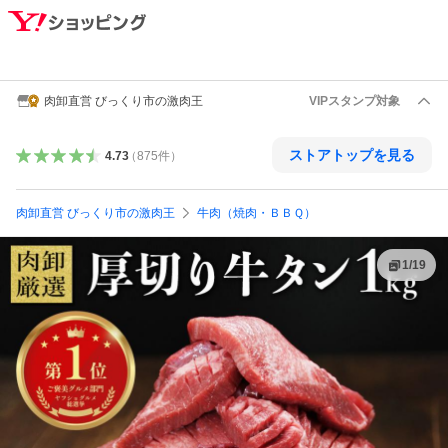
肉卸直営 びっくり市の激肉王
VIPスタンプ対象
ストアトップを見る
4.73
（
875
件
）
肉卸直営 びっくり市の激肉王
牛肉（焼肉・ＢＢＱ）
1
/
19