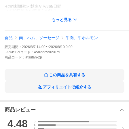
≪賞味期限≫ 製造から365日間
（※30日以上の商品をお送りします）
もっと見る
父の日やお中元、お歳暮のギフトや贈り物としても人気
牛タン 1kg 訳あり 牛たん 焼肉 牛肉 肉 メガ盛り お中元2026 爆買
食品
肉、ハム、ソーセージ
牛肉、牛ホルモン
販売期間：
2026/8/7 14:00
〜
2026/8/10 0:00
JAN/ISBNコード：
4582225965679
商品
コード：
atsutan-2p
この商品を共有する
アフィリエイトで紹介する
＼LINEお友達登録で300円OFFクーポ
ンプレゼント／
商品レビュー
4.48
5
4
3