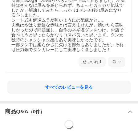
冷凍で500gずつの薄っぺらいシート式で届きました。冷凍
時はそんなに厚みを感じられず、ちょっとガッカリ気味で
したが、解凍してみたらしっかり1センチ程の厚みになり
安心しました。

シート式も解凍ムラが無いようにの配慮かと…。

肉色はやはり新鮮な赤味とは言えませんが、焼いたら美味
しかったので問題無し。自作のネギ塩ダレをつけ、お店で
食べようと思ったらかなりコスパ良いと思います。タン元
独特のシャクシャク感もあり美味しかったです。

一部タン中は柔らかさに欠ける部分もありましたが、それ
は圧力鍋でタンカレーにして美味しく食しました！
いいね
1
すべてのレビューを見る
商品Q&A
（
0
件）