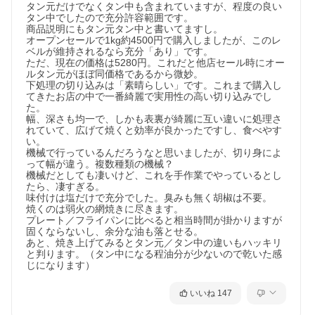
タン元だけでなくタン中も含まれていますが、程度の良い
タン中でしたので充分許容範囲です。

商品説明にもタン元タン中と書いてますし。

オープンセールで1kg約4500円で購入しましたが、このレ
ベルが維持されるなら充分「あり」です。

ただ、現在の価格は5280円。これだと他店セール時にオー
ルタン元がほぼ同価格であるから微妙。

下処理の切り込みは「素晴らしい」です。これまで購入し
てきたお店の中で一番綺麗で実用性の高い切り込みでし
た。

幅、深さも均一で、しかも表裏が綺麗に互い違いに処理さ
れていて、広げて焼くと効率が良かったですし、食べやす
い。

機械で行っているんだろうなと思いましたが、切り身によ
って幅が違う。複数種類の機械？

機械だとしても凄いけど、これを手作業でやっているとし
たら、凄すぎる。

味付けは塩だけで充分でした。臭みも無く胡椒は不要。

焼くのは弱火の網焼きに尽きます。

プレート／フライパンに比べると相当時間が掛かりますが
固くならないし、余分な油も落とせる。

あと、焼き上げてみるとタン元／タン中の違いもハッキリ
と判ります。（タン中になる程油分が少ないので乾いた感
じになります）
いいね
147