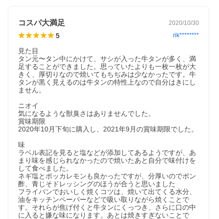
コスパ大満足
2020/10/30
5
rik********
見た目

タン元〜タン中にかけて、サシが入った牛タンが多く、満
足することができました。思っていたよりも一枚一枚が大
きく、厚切りなので焼いてもちぢみは少なかったです。牛
タンが黒く見えるのは牛タンの特性上なので自分はきにし
ません。

ニオイ

気になるような獣臭さはありませんでした。

賞味期限

2020年10月下旬に購入し、2021年9月の賞味期限でした。

味

ラベル表記を見ると塩などが添加してあるようですが、あ
まり味を感じられなかったので焼いたあと自分で味付けを
して食べました。

ネギ塩とポッカレモンも良かったですが、分厚いのでポン
酢、青じそドレッシングのほうが合うと思いました

フライパンでおいしく焼くコツは、焼いて出てくる水分、
油をキッチンペーパーなどで吸い取りながら焼くことで
す。それらが焦げ付くと牛タンにくっつき、さらに口の中
に入ると嫌な味になります。あとは焼きすぎないことで