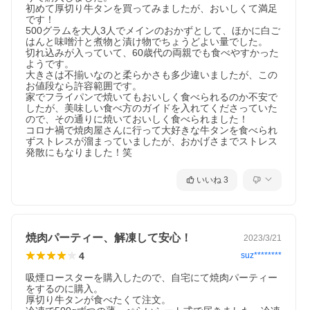
初めて厚切り牛タンを買ってみましたが、おいしくて満足
です！

500グラムを大人3人でメインのおかずとして、ほかに白ご
はんと味噌汁と煮物と漬け物でちょうどよい量でした。

切れ込みが入っていて、60歳代の両親でも食べやすかった
ようです。

大きさは不揃いなのと柔らかさも多少違いましたが、この
お値段なら許容範囲です。

家でフライパンで焼いてもおいしく食べられるのか不安で
したが、美味しい食べ方のガイドを入れてくださっていた
ので、その通りに焼いておいしく食べられました！

コロナ禍で焼肉屋さんに行って大好きな牛タンを食べられ
ずストレスが溜まっていましたが、おかげさまでストレス
発散にもなりました！笑
いいね
3
焼肉パーティー、解凍して安心！
2023/3/21
4
suz********
吸煙ロースターを購入したので、自宅にて焼肉パーティー
をするのに購入。

厚切り牛タンが食べたくて注文。
