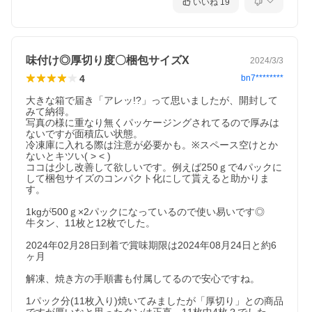
いいね
19
味付け◎厚切り度〇梱包サイズ‪‪‪X
2024/3/3
4
bn7********
大きな箱で届き「アレッ!?」って思いましたが、開封して
みて納得。

写真の様に重なり無くパッケージングされてるので厚みは
ないですが面積広い状態。

冷凍庫に入れる際は注意が必要かも。※スペース空けとか
ないとキツい( > < )

ココは少し改善して欲しいです。例えば250ｇで4パックに
して梱包サイズのコンパクト化にして貰えると助かりま
す。

1kgが500ｇ×2パックになっているので使い易いです◎

牛タン、11枚と12枚でした。

2024年02月28日到着で賞味期限は2024年08月24日と約6
ヶ月

解凍、焼き方の手順書も付属してるので安心ですね。

1パック分(11枚入り)焼いてみましたが「厚切り」との商品