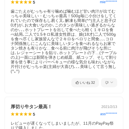
5
mie********
歯ごたえがむっちゃ有り噛めば噛むほど甘い肉汁が出てむ
っちゃ美味しい・むっちゃ最高！500g毎に小分けをしてく
れていたので保存もし易く又､解凍も簡単(^^)主人と息子(2
0才)が､お大食いなのか､このタンが美味しい過ぎるからな
のか､､､ホットプレートを出して食べたら軽く１キロを食
べ結局､二人で1.5キロ私達女性群は、娘(18才)二人で500g
を食べ尽くし家族皆んなで２キロをペロリと間食､､､コロ
ナ関係無しにこんなに美味しいタンを食べれるならお家で
タン焼きも有りかな…食べる前に肉汁が飛びそうな所に
は､レジャーシートを貼り､ホットプレートの下…(テーブル
の上)一面には新聞を弾きじめ紙皿、紙コップ、そして割り
箸を使う事によりバーベキューの様な気分も味わいながら
片付けがむっちゃ楽(主婦が大喜び)､､､美味しくて言う無し
(^｡^)
いいね
32
厚切り牛タン最高！
2021/2/13
5
ass********
レビューが遅くなってしまいましたが、11月のPayPay祭
りで購入しました。
