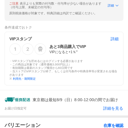
ご注意
表示よりも実際の付与数・付与率が少ない場合があります
詳細
（付与上限、未確定の付与等）
原則税抜価格が対象です。特典詳細は内訳でご確認ください。
条件達成でおトク
VIPスタンプ
詳細
あと
3
商品購入でVIP
VIPになると+
1
％
※
・VIPスタンプを貯めるにはログインする必要があります
・この商品は対象です（通常価格3,000円以上）
・有効期限は最新のスタンプ獲得から60日間です
・当ストアのVIPスタンプが終了、もしくは付与条件や特典倍率等が変更される場合
があります
※
利用先・期間限定
東京都は最短8/9（日）8:00-12:00の間でお届け
詳細を見る
お届け日指定可
バリエーション
在庫を確認