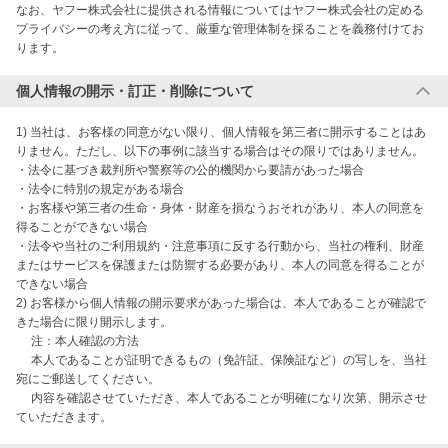
なお、ヤフー株式会社に提供される情報についてはヤフー株式会社の定める
プライバシーの考え方に従って、厳重な管理体制を採ることを義務付けてお
ります。
個人情報の開示・訂正・削除について
1) 当社は、お客様の同意がない限り、個人情報を第三者に開示することはあ
りません。ただし、以下の事例に該当する場合はその限りではありません。

・法令に基づき裁判所や警察等の公的機関から要請があった場合

・法令に特別の規定がある場合

・お客様や第三者の生命・身体・財産を損なうおそれがあり、本人の同意を
得ることができない場合

・法令や当社のご利用規約・注意事項に反する行動から、当社の権利、財産
またはサービスを保護または防禦する必要があり、本人の同意を得ることが
できない場合

2) お客様から個人情報の開示要求があった場合は、本人であることが確認で
きた場合に限り開示します。

　 注：本人確認の方法

　 本人であることが証明できるもの（免許証、保険証など）の写しを、当社
宛にご郵送してください。

　 内容を確認させていただき、本人であることが明確になり次第、開示させ
ていただきます。