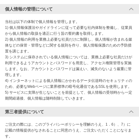
個人情報の管理について
当社は以下の体制で個人情報を管理します。

1) 個人情報保護法やガイドラインに従って必要な社内体制を整備し、従業員
から個人情報の取扱を適正に行う旨の誓約書を取得します。

2) 個人情報の利用を業務上必要な社員だけに制限し、個人情報が含まれる媒
体などの保管・管理などに関する規則を作り、個人情報保護のための予防措
置を講じます。

3) システムに保存されている個人情報については、業務上必要な社員だけが
利用できるようアカウントとパスワードを用意し、アクセス権限管理を実施
します。なお、アカウントとパスワードは漏えい、滅失のないよう厳重に管
理します。

4) インターネットによる個人情報にかかわるデータ伝送時のセキュリティの
ため、必要なWebページに業界標準の暗号化通信であるSSLを使用します。

5) サービスに支障が生じないことを前提として、個人情報の受領時から一定
期間経過後、個人情報は随時削除していきます。
第三者提供について
ご注文の際には、このプライバシーポリシーを理解のうえ、1．6）、7）に
記載の情報提供がなされることに同意のうえ、ご注文いただくことになりま
す。
