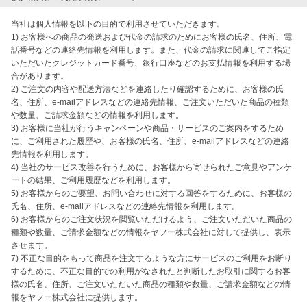
当社は個人情報を以下の目的で利用させていただきます。

1) お客様への商品の発送および代金の請求のためにお客様の氏名、住所、電
話番号などの連絡先情報を利用します。また、代金の請求に関連してご指定
いただいたクレジットカード番号、銀行口座などのお支払情報を利用する場
合があります。

2) ご注文の内容や配送方法などを連絡したり確認するために、お客様の氏
名、住所、e-mailアドレスなどの連絡先情報、ご注文いただいた商品の種類
や数量、ご請求金額などの情報を利用します。

3) お客様に当社が行うキャンペーンや商品・サービスのご案内をするため
に、ご利用された履歴や、お客様の氏名、住所、e-mailアドレスなどの連絡
先情報を利用します。

4) 当社のサービス改善を行うために、お客様から寄せられたご意見やアンケ
ートの結果、ご利用履歴などを利用します。

5) お客様からのご要望、お問い合わせに対する回答をするために、お客様の
氏名、住所、e-mailアドレスなどの連絡先情報を利用します。

6) お客様からのご注文状況を閲覧いただけるよう、ご注文いただいた商品の
種類や数量、ご請求金額などの情報をヤフー株式会社に対して提供し、表示
させます。

7) 不正な目的をもって商品を注文するような方にサービスのご利用をお断り
するために、不正な目的での利用がなされたと判断したお取引に関するお客
様の氏名、住所、ご注文いただいた商品の種類や数量、ご請求金額などの情
報をヤフー株式会社に提供します。