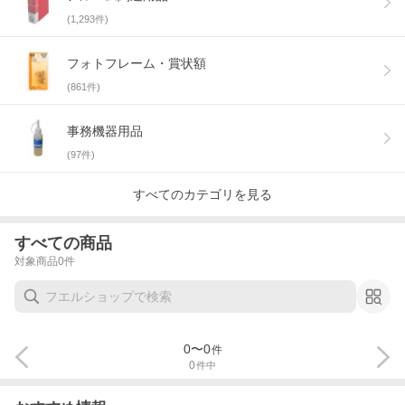
(
1,293
件)
フォトフレーム・賞状額
(
861
件)
事務機器用品
(
97
件)
すべてのカテゴリを見る
すべての商品
対象商品
0
件
0
〜
0
件
0
件中