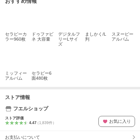
おすすめ情報
セラピーカ
ドゥファビ
デジタルフ
ましかく/L
スヌーピー
ラー960枚
ネ 大容量
リーLサイ
判
アルバム
ズ
ミッフィー
セラピー6
アルバム
面480枚
ストア情報
フエルショップ
ストア評価
お気に入り
4.47
（
1,839
件
）
お支払いについて