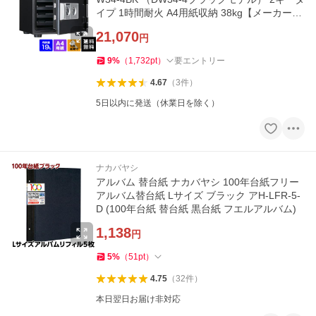
イプ 1時間耐火 A4用紙収納 38kg【メーカー直
送】
21,070
円
9
%
（
1,732
pt
）
要エントリー
4.67
（
3
件
）
5日以内に発送（休業日を除く）
ナカバヤシ
アルバム 替台紙 ナカバヤシ 100年台紙フリー
アルバム替台紙 Lサイズ ブラック アH-LFR-5-
D (100年台紙 替台紙 黒台紙 フエルアルバム)
1,138
円
5
%
（
51
pt
）
4.75
（
32
件
）
本日翌日お届け非対応