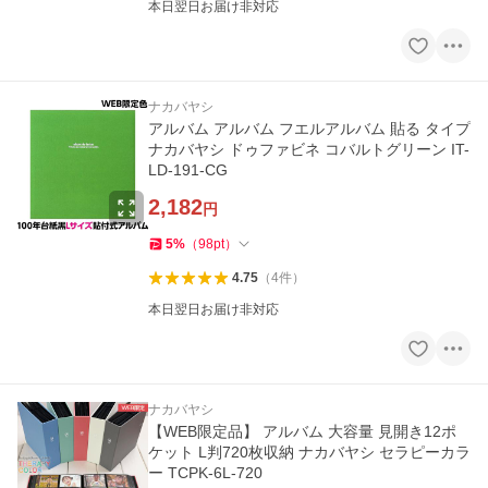
本日翌日お届け非対応
ナカバヤシ
アルバム アルバム フエルアルバム 貼る タイプ
ナカバヤシ ドゥファビネ コバルトグリーン IT-
LD-191-CG
2,182
円
5
%
（
98
pt
）
4.75
（
4
件
）
本日翌日お届け非対応
ナカバヤシ
【WEB限定品】 アルバム 大容量 見開き12ポ
ケット L判720枚収納 ナカバヤシ セラピーカラ
ー TCPK-6L-720