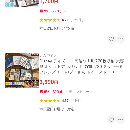
1,700
円
5
%
（
77
pt
）
4.70
（
159
件
）
本日翌日お届け非対応
ナカバヤシ
Disney ディズニー 高透明 L判 720枚収納 大容
量 ポケットアルバム IT-DY6L-720 ミッキー＆
フレンズ くまのプーさん トイ・ストーリー チ
ップ＆デール
3,990
円
9
%
（
326
pt
）
要エントリー
4.57
（
14
件
）
本日翌日お届け非対応