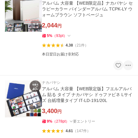
アルバム 大容量 【WEB限定品】ナカバヤシ セ
ラピーカラー バインダーアルバム TCPK-LY ウ
ォームブラウン ソフトベージュ
2,044
円
5
%
（
93
pt
）
4.38
（
21
件
）
本日翌日お届け非対応
ナカバヤシ
アルバム 大容量 【WEB限定版】フエルアルバ
ム 貼る タイプ ナカバヤシ ドゥファビネ Lサイ
ズ 台紙増量タイプ IT-LD-191/20L
3,400
円
9
%
（
278
pt
）
要エントリー
4.61
（
147
件
）