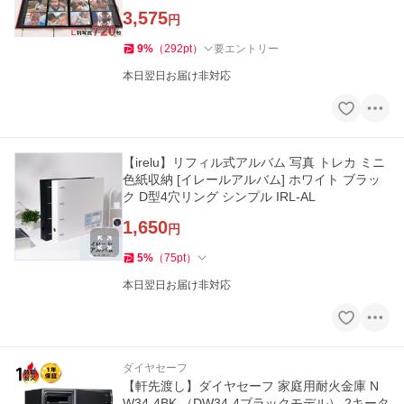
3,575
円
9
%
（
292
pt
）
要エントリー
本日翌日お届け非対応
【irelu】リフィル式アルバム 写真 トレカ ミニ
色紙収納 [イレールアルバム] ホワイト ブラッ
ク D型4穴リング シンプル IRL-AL
1,650
円
5
%
（
75
pt
）
本日翌日お届け非対応
ダイヤセーフ
【軒先渡し】ダイヤセーフ 家庭用耐火金庫 N
W34-4BK （DW34-4ブラックモデル） 2キータ