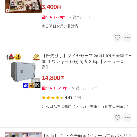
3,400
円
9
%
（
278
pt
）
要エントリー
本日翌日お届け非対応
【軒先渡し】ダイヤセーフ 家庭用耐火金庫 CH
30-1 ワンキー 60分耐火 28kg【メーカー直
送】
14,800
円
9
%
（
1,216
pt
）
要エントリー
4.43
（
7
件
）
6〜8日以内に発送（メーカー在庫）（休業日を除く）
【irelu】L判・タテ向き [イレールアルバムリフ