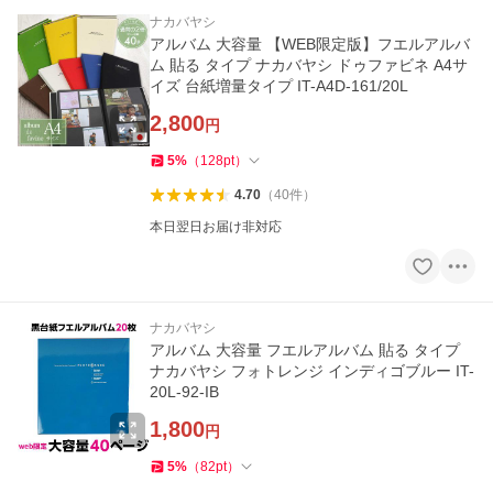
ナカバヤシ
アルバム 大容量 【WEB限定版】フエルアルバ
ム 貼る タイプ ナカバヤシ ドゥファビネ A4サ
イズ 台紙増量タイプ IT-A4D-161/20L
2,800
円
5
%
（
128
pt
）
4.70
（
40
件
）
本日翌日お届け非対応
ナカバヤシ
アルバム 大容量 フエルアルバム 貼る タイプ
ナカバヤシ フォトレンジ インディゴブルー IT-
20L-92-IB
1,800
円
5
%
（
82
pt
）