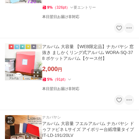
9
%
（
326
pt
）
要エントリー
本日翌日お届け非対応
アルバム 大容量 【WEB限定品】ナカバヤシ 窓
抜き ましかくリング式アルバム WORA-SQ-37
8 ポケットアルバム【ケース付】
2,000
円
5
%
（
91
pt
）
本日翌日お届け非対応
ナカバヤシ
アルバム 大容量 フエルアルバム ナカバヤシ ド
ゥファビネ Lサイズ アイボリー台紙増量タイプ
IT-LD-191/20LV