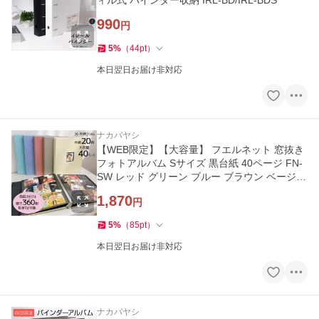
ィル式 バインダー収納 IRL-BD/IRL-BDS
990
円
5
%
（
44
pt
）
本日翌日お届け非対応
ナカバヤシ
【WEB限定】【大容量】 フエルネット 窓抜き
フォトアルバム Sサイズ 黒台紙 40ページ FN-
SW レッド グリーン ブルー ブラウン ベージュ
【CHI】
1,870
円
5
%
（
85
pt
）
本日翌日お届け非対応
ナカバヤシ