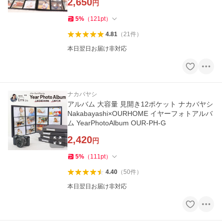
2,650
円
5
%
（
121
pt
）
4.81
（
21
件
）
本日翌日お届け非対応
ナカバヤシ
アルバム 大容量 見開き12ポケット ナカバヤシ
Nakabayashi×OURHOME イヤーフォトアルバ
ム YearPhotoAlbum OUR-PH-G
2,420
円
5
%
（
111
pt
）
4.40
（
50
件
）
本日翌日お届け非対応