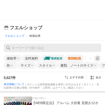
フエルショップ
フエルショップ
検索結果
価格帯
送料無料
すべての条
色
サイズ
スタイル
書類、ノートのサイズ
フ
5,627
件
おすすめ順
表示
表示情報について
｜ポイントは原則税抜価格を基準に付与されます｜ポイント・支
払額等の正確な情報（付与条件・上限等）はカートをご確認ください
ナカバヤシ
【WEB限定品】 アルバム 大容量 見開き12ポ