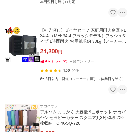
本日翌日お届け非対応
【軒先渡し】ダイヤセーフ 家庭用耐火金庫 NE
34-4 （MEK34-4 ブラックモデル）プッシュタ
イプ 1時間耐火 A4用紙収納 38kg【メーカー直
送】
24,200
円
9
%
（
1,991
pt
）
要エントリー
4.50
（
4
件
）
6〜8日以内に発送（メーカー在庫）（休業日を除く）
ナカバヤシ
アルバム ましかく 大容量 9面ポケット ナカバ
ヤシ セラピーカラー スクエア判3列×3段 720
枚収納 TCPK-SQ-720