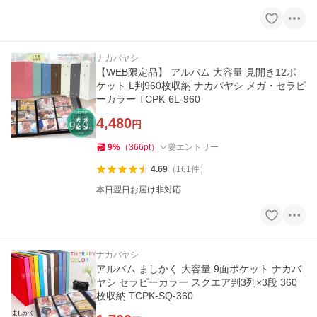
ナカバヤシ
【WEB限定品】 アルバム 大容量 見開き12ポ
ケット L判960枚収納 ナカバヤシ メガ・セラピ
ーカラー TCPK-6L-960
4,480
円
9
%
（
366
pt
）
要エントリー
4.69
（
161
件
）
本日翌日お届け非対応
ナカバヤシ
アルバム ましかく 大容量 9面ポケット ナカバ
ヤシ セラピーカラー スクエア判3列×3段 360
枚収納 TCPK-SQ-360