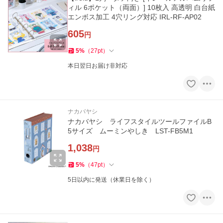
ィル 6ポケット（両面）] 10枚入 高透明 白台紙
エンボス加工 4穴リング対応 IRL-RF-AP02
605
円
5
%
（
27
pt
）
本日翌日お届け非対応
ナカバヤシ
ナカバヤシ ライフスタイルツールファイルB
5サイズ ムーミンやしき LST-FB5M1
1,038
円
5
%
（
47
pt
）
5日以内に発送（休業日を除く）