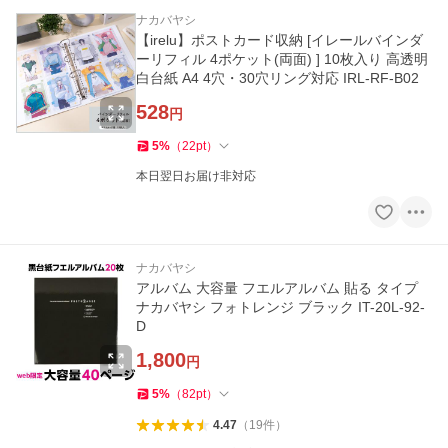
ナカバヤシ
【irelu】ポストカード収納 [イレールバインダ
ーリフィル 4ポケット(両面) ] 10枚入り 高透明
白台紙 A4 4穴・30穴リング対応 IRL-RF-B02
528
円
5
%
（
22
pt
）
本日翌日お届け非対応
ナカバヤシ
アルバム 大容量 フエルアルバム 貼る タイプ
ナカバヤシ フォトレンジ ブラック IT-20L-92-
D
1,800
円
5
%
（
82
pt
）
4.47
（
19
件
）