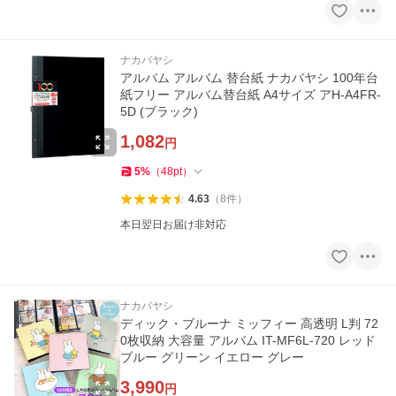
ナカバヤシ
アルバム アルバム 替台紙 ナカバヤシ 100年台
紙フリー アルバム替台紙 A4サイズ アH-A4FR-
5D (ブラック)
1,082
円
5
%
（
48
pt
）
4.63
（
8
件
）
本日翌日お届け非対応
ナカバヤシ
ディック・ブルーナ ミッフィー 高透明 L判 72
0枚収納 大容量 アルバム IT-MF6L-720 レッド
ブルー グリーン イエロー グレー
3,990
円