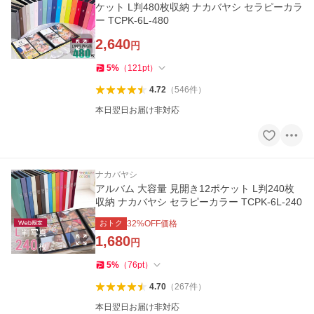
ケット L判480枚収納 ナカバヤシ セラピーカラ
ー TCPK-6L-480
2,640
円
5
%
（
121
pt
）
4.72
（
546
件
）
本日翌日お届け非対応
ナカバヤシ
アルバム 大容量 見開き12ポケット L判240枚
収納 ナカバヤシ セラピーカラー TCPK-6L-240
おトク
32
%OFF価格
1,680
円
5
%
（
76
pt
）
4.70
（
267
件
）
本日翌日お届け非対応