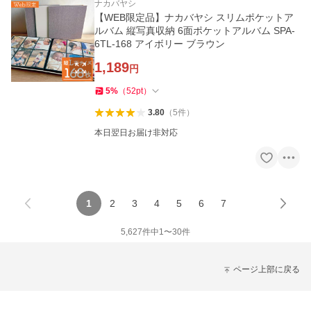
ナカバヤシ
【WEB限定品】ナカバヤシ スリムポケットア
ルバム 縦写真収納 6面ポケットアルバム SPA-
6TL-168 アイボリー ブラウン
1,189
円
5
%
（
52
pt
）
3.80
（
5
件
）
本日翌日お届け非対応
1
2
3
4
5
6
7
5,627
件中
1
〜
30
件
ページ上部に戻る