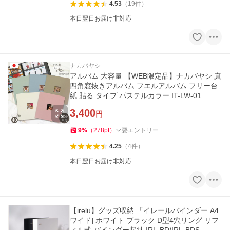
4.53
（
19
件
）
本日翌日お届け非対応
ナカバヤシ
アルバム 大容量 【WEB限定品】ナカバヤシ 真
四角窓抜きアルバム フエルアルバム フリー台
紙 貼る タイプ パステルカラー IT-LW-01
3,400
円
9
%
（
278
pt
）
要エントリー
4.25
（
4
件
）
本日翌日お届け非対応
【irelu】グッズ収納 「イレールバインダー A4
ワイド] ホワイト ブラック D型4穴リング リフ