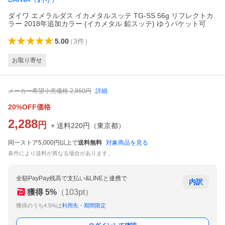
ダイワ エメラルダス イカメタルスッテ TG-SS 56g リフレクトカ
ラー 2018年追加カラー (イカメタル 鉛スッテ) ゆうパケット可
5.00
（
3
件
）
お取り寄せ
メーカー希望小売価格
2,860
円
詳細
20%OFF価格
2,288
円
+ 送料
220
円
（
東京都
）
同一ストア5,000円以上で
送料無料
対象商品を見る
条件により送料が異なる場合があります。
全額PayPay残高で支払い&LINEと連携で
内訳
獲得
5
%
（
103
pt）
獲得のうち4.5%は
利用先・期間限定