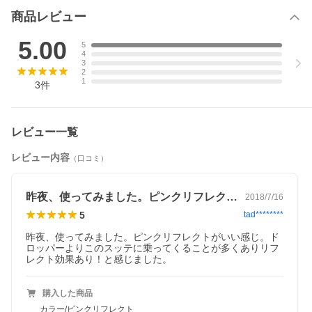
商品レビュー
5.00
5
4
3
2
1
3
件
「在庫有り」の表示であっても、必ずしも在庫を保証するもの
ではありません。
掲載商品につきましては、各モール及び実店舗と在庫を共有し
ております。（その為、展示品も含まれます。）
レビュー一覧
完売や欠品の場合は、誠にご迷惑をお掛けいたしますが、御注
文をキャンセルさせていただく場合がございます。予めご了承
レビュー内容
（口コミ）
ください。
商品画像は代表画像の場合もございます。商品名等をご確認の
上ご購入ください。また、仕様変更により商品スペックやパッ
昨夜、使ってみました。ピンクリフレクト…
ケージ、内容量などが変更となる場合がございます。仕様変更
2018/7/16
に伴う返品、商品交換の際の往復送料はお客様ご負担となりま
5
tad********
す。予めご了承ください。
なお、「ご注文内容の確認とお届けについてのお知らせ」メー
昨夜、使ってみました。ピンクリフレクトがいい感じ。ド
ル送信後は、キャンセルを承ることが出来かねますのでご了承
ロッパーよりこのスッテに乗ってくることが多くありリフ
ください。
レクト効果あり！と感じました。
購入した商品
カラー/ピンクリフレクト