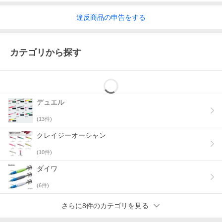
違反
商品の
申告をする
カテゴリから探す
デュエル
(
13
件)
クレイジーオーシャン
(
10
件)
ダイワ
(
6
件)
さらに8件のカテゴリを見る