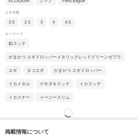
ECOGEAR
シマノ
FishLeague
エギ号数
3.5
2.5
3
4
4.5
キーワード
鉛スッテ
がまかつ エギドロッパーメタリックレッドグリーンゼブラ
エギ
タコエギ
がまかつ エギドロッパー
イカメタル
ゲキダキスッテ
イカスッテ
イカスナー
イージースリム
掲載情報について