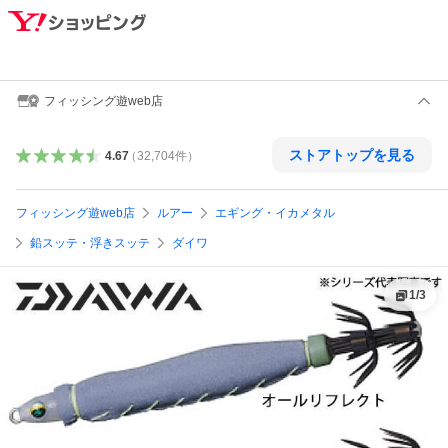
フィッシング遊web店
ストアトップを見る
4.67
（
32,704
件
）
フィッシング遊web店
ルアー
エギング・イカメタル
鉛スッテ・浮きスッテ
ダイワ
1
/
3