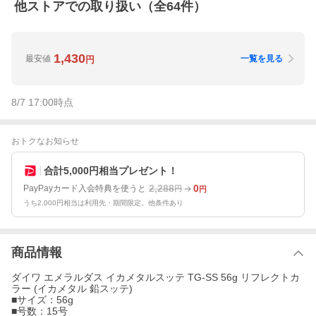
他ストアでの取り扱い（全
64
件）
1,430
最安値
一覧を見る
円
8/7 17:00
時点
おトクなお知らせ
合計5,000円相当プレゼント！
2,288
0
PayPayカード入会特典を使うと
円
円
うち2,000円相当は利用先・期間限定。他条件あり
商品情報
ダイワ エメラルダス イカメタルスッテ TG-SS 56g リフレクトカ
ラー (イカメタル 鉛スッテ)
■サイズ：56g
■号数：15号