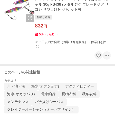
ャル 30g FS438 (メタルジグ ブレードジグ サ
ゴシ サワラ) ゆうパケット可
お取り寄せ
832
円
5
%
（
37
pt
）
3〜5日以内に発送（お取り寄せ販売）（休業日を除
く）
このページの関連情報
カテゴリ
川・池・湖
海水(オフショア)
アクティビティー
海水(オカッパリ)
電車釣行
夏物衣料
秋冬衣料
メンテナンス
バチ抜けシーバス
クレイジーオーシャン（オーパデザイン）