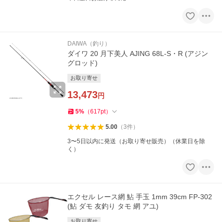
DAIWA（釣り）
ダイワ 20 月下美人 AJING 68L-S・R (アジン
グロッド)
お取り寄せ
13,473
円
5
%
（
617
pt
）
5.00
（
3
件
）
3〜5日以内に発送（お取り寄せ販売）（休業日を除
く）
エクセル レース網 鮎 手玉 1mm 39cm FP-302
(鮎 ダモ 友釣り タモ 網 アユ)
お取り寄せ