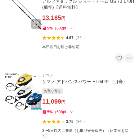
アルファタックル ショートアーム GS 73 170H
(船竿)【送料無料】
13,165
円
5
%
（
602
pt
）
4.67
（
3
件
）
本日翌日お届け非対応
シマノ
シマノ アドバンスパワー HI-042P （引舟）
お取り寄せ
11,099
円
5
%
（
508
pt
）
3.75
（
8
件
）
3〜5日以内に発送（お取り寄せ販売）（休業日を除
く）