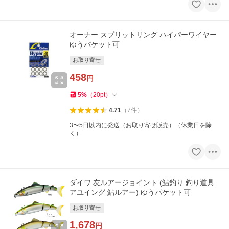
オーナー スプリットリング ハイパーワイヤー
ゆうパケット可
お取り寄せ
458
円
5
%
（
20
pt
）
4.71
（
7
件
）
3〜5日以内に発送（お取り寄せ販売）（休業日を除
く）
ダイワ 友ルアージョイント (鮎釣り 釣り道具
アユイング 鮎ルアー) ゆうパケット可
お取り寄せ
1,678
円