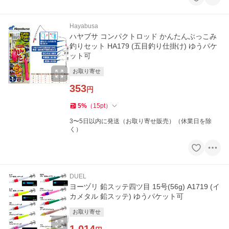
Hayabusa
ハヤブサ コンパクトロッド かんたんぶっこみ
釣りセット HA179 (五目釣り仕掛け) ゆうパケ
ット可
お取り寄せ
353
円
5
%
（
15
pt
）
3〜5日以内に発送（お取り寄せ販売）（休業日を除
く）
DUEL
ヨーヅリ 鉛スッテ四ツ目 15号(56g) A1719 (イ
カメタル 鉛スッテ) ゆうパケット可
お取り寄せ