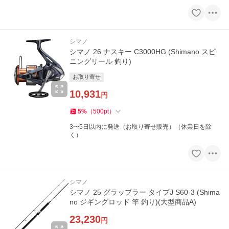
シマノ
シマノ 26 ナスキー C3000HG (Shimano スピ
ニングリール 釣り)
お取り寄せ
10,931
円
5
%
（
500
pt
）
3〜5日以内に発送（お取り寄せ販売）（休業日を除
く）
シマノ
シマノ 25 グラップラー タイプJ S60-3 (Shima
no ジギングロッド 竿 釣り)(大型商品A)
23,230
円