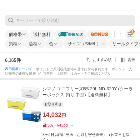
1
価格帯
送料無料
すべての条
釣種
魚種
色
サイズ（S/M/L）
リールタイプ
6,165
件
おすすめ順
表示
表示情報について
｜ポイントは原則税抜価格を基準に付与されます｜ポイント・支
払額等の正確な情報（付与条件・上限等）はカートをご確認ください
シマノ ユニフリーズBS 20L ND-620Y (クーラ
ーボックス 釣り 中型)【送料無料】
お取り寄せ
14,032
円
5
%
（
643
pt
）
3〜5日以内に発送（お取り寄せ販売）（休業日を除
く）