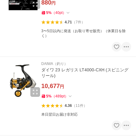
880
円
5
%
（
40
pt
）
4.71
（
7
件
）
3〜5日以内に発送（お取り寄せ販売）（休業日を除
く）
DAIWA（釣り）
ダイワ 23 レガリス LT4000-CXH (スピニング
リール)
10,677
円
5
%
（
489
pt
）
4.36
（
11
件
）
本日翌日お届け非対応