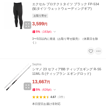
エクセル プロテクトタイツ ブラック FP-534
(鮎タイツ ウェットウェーディングギア)
お取り寄せ
3,599
円
5
%
（
163
pt
）
3〜5日以内に発送（お取り寄せ販売）（休業日を除
く）
Sephia
シマノ 23 セフィアBB ティップエギング R-S5
11ML-S (ティップラン エギングロッド)
13,667
円
5
%
（
626
pt
）
4.67
（
3
件
）
本日翌日お届け非対応