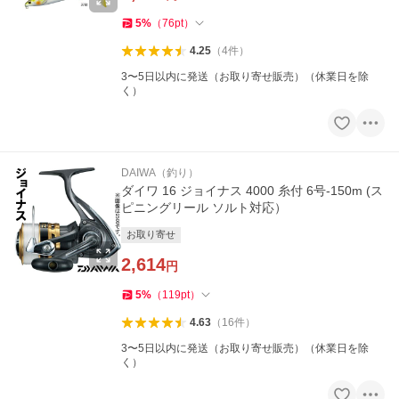
5
%
（
76
pt
）
4.25
（
4
件
）
3〜5日以内に発送（お取り寄せ販売）（休業日を除
く）
DAIWA（釣り）
ダイワ 16 ジョイナス 4000 糸付 6号-150m (ス
ピニングリール ソルト対応）
お取り寄せ
2,614
円
5
%
（
119
pt
）
4.63
（
16
件
）
3〜5日以内に発送（お取り寄せ販売）（休業日を除
く）