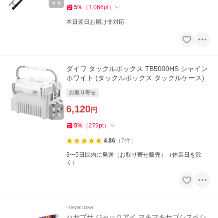
5
%
（
1,066
pt
）
本日翌日お届け非対応
ダイワ タックルボックス TB5000HS シャイン
ホワイト (タックルボックス タックルケース)
お取り寄せ
6,120
円
5
%
（
279
pt
）
4.86
（
7
件
）
3〜5日以内に発送（お取り寄せ販売）（休業日を除
く）
Hayabusa
ハヤブサ ジャックアイ マキマキサゴシスペシ