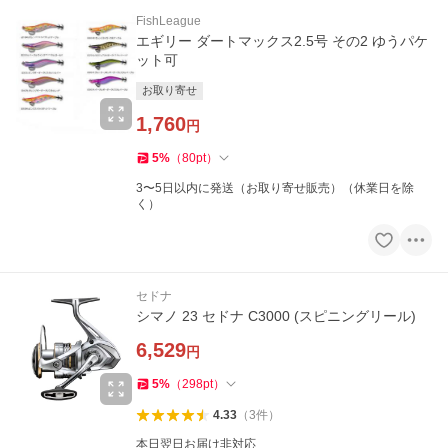
FishLeague
エギリー ダートマックス2.5号 その2 ゆうパケ
ット可
お取り寄せ
1,760
円
5
%
（
80
pt
）
3〜5日以内に発送（お取り寄せ販売）（休業日を除
く）
セドナ
シマノ 23 セドナ C3000 (スピニングリール)
6,529
円
5
%
（
298
pt
）
4.33
（
3
件
）
本日翌日お届け非対応