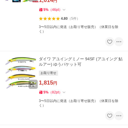
1,014
円
5
%
（
46
pt
）
4.80
（
5
件
）
3〜5日以内に発送（お取り寄せ販売）（休業日を除
く）
ダイワ アユイングミノー 94SF (アユイング 鮎
ルアー) ゆうパケット可
お取り寄せ
1,815
円
5
%
（
82
pt
）
3〜5日以内に発送（お取り寄せ販売）（休業日を除
く）