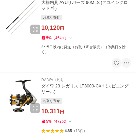
大橋釣具 AYUリバーズ 90MLS (アユイングロ
ッド 竿)
お取り寄せ
10,120
円
5
%
（
464
pt
）
3〜5日以内に発送（お取り寄せ販売）（休業日を除
く）
DAIWA（釣り）
ダイワ 23 レガリス LT3000-CXH (スピニング
リール)
お取り寄せ
10,311
円
5
%
（
472
pt
）
4.85
（
13
件
）