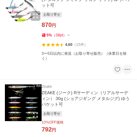
ット可
お取り寄せ
870
円
5
%
（
38
pt
）
4.60
（
15
件
）
3〜5日以内に発送（お取り寄せ販売）（休業日を除
く）
Zeake
ZEAKE (ジーク) Rサーディン（リアルサーデ
ィン） 30g (ショアジギング メタルジグ) ゆう
パケット可
お取り寄せ
10
%OFF価格
792
円