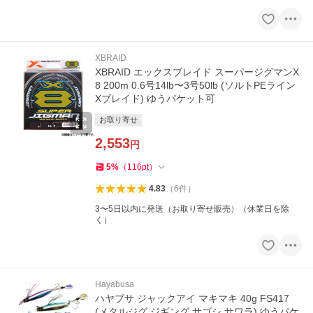
XBRAID
XBRAID エックスブレイド スーパージグマンX
8 200m 0.6号14lb〜3号50lb (ソルトPEライン
Xブレイド) ゆうパケット可
お取り寄せ
2,553
円
5
%
（
116
pt
）
4.83
（
6
件
）
3〜5日以内に発送（お取り寄せ販売）（休業日を除
く）
Hayabusa
ハヤブサ ジャックアイ マキマキ 40g FS417
(メタルジグ ジギング サゴシ サワラ) ゆうパケ