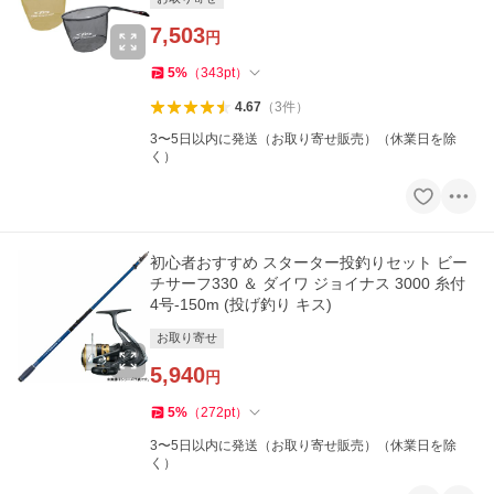
7,503
円
5
%
（
343
pt
）
4.67
（
3
件
）
3〜5日以内に発送（お取り寄せ販売）（休業日を除
く）
初心者おすすめ スターター投釣りセット ビー
チサーフ330 ＆ ダイワ ジョイナス 3000 糸付
4号-150m (投げ釣り キス)
お取り寄せ
5,940
円
5
%
（
272
pt
）
3〜5日以内に発送（お取り寄せ販売）（休業日を除
く）