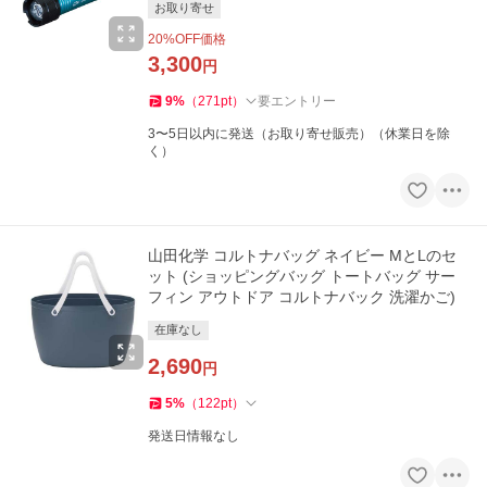
お取り寄せ
20
%OFF価格
3,300
円
9
%
（
271
pt
）
要エントリー
3〜5日以内に発送（お取り寄せ販売）（休業日を除
く）
山田化学 コルトナバッグ ネイビー MとLのセ
ット (ショッピングバッグ トートバッグ サー
フィン アウトドア コルトナバック 洗濯かご)
在庫なし
2,690
円
5
%
（
122
pt
）
発送日情報なし