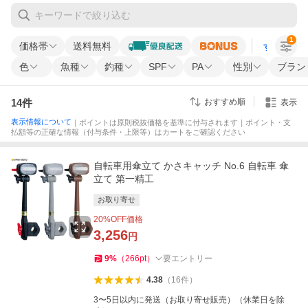
1
価格帯
送料無料
すべての条
色
魚種
釣種
SPF
PA
性別
ブラン
14
件
おすすめ順
表示
表示情報について
｜ポイントは原則税抜価格を基準に付与されます｜ポイント・支
払額等の正確な情報（付与条件・上限等）はカートをご確認ください
自転車用傘立て かさキャッチ No.6 自転車 傘
立て 第一精工
お取り寄せ
20
%OFF価格
3,256
円
9
%
（
266
pt
）
要エントリー
4.38
（
16
件
）
3〜5日以内に発送（お取り寄せ販売）（休業日を除