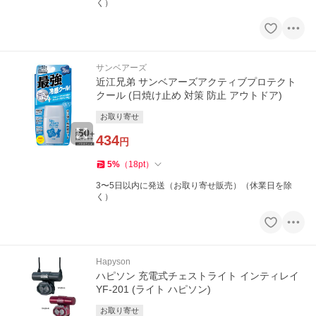
く）
サンベアーズ
近江兄弟 サンベアーズアクティブプロテクト
クール (日焼け止め 対策 防止 アウトドア)
お取り寄せ
434
円
5
%
（
18
pt
）
3〜5日以内に発送（お取り寄せ販売）（休業日を除
く）
Hapyson
ハピソン 充電式チェストライト インティレイ
YF-201 (ライト ハピソン)
お取り寄せ