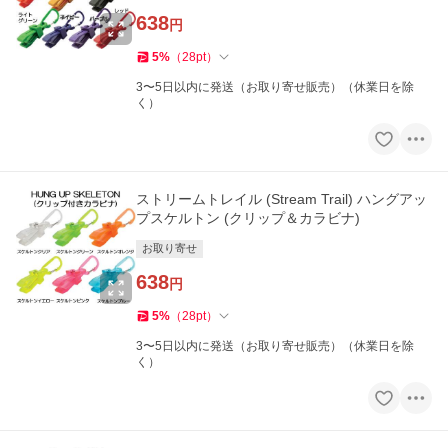
638
円
5
%
（
28
pt
）
3〜5日以内に発送（お取り寄せ販売）（休業日を除
く）
ストリームトレイル (Stream Trail) ハングアッ
プスケルトン (クリップ＆カラビナ)
お取り寄せ
638
円
5
%
（
28
pt
）
3〜5日以内に発送（お取り寄せ販売）（休業日を除
く）