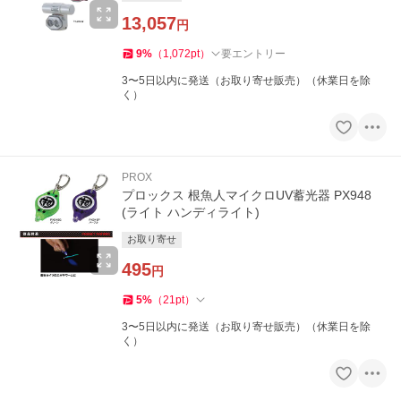
13,057
円
9
%
（
1,072
pt
）
要エントリー
3〜5日以内に発送（お取り寄せ販売）（休業日を除
く）
PROX
プロックス 根魚人マイクロUV蓄光器 PX948
(ライト ハンディライト)
お取り寄せ
495
円
5
%
（
21
pt
）
3〜5日以内に発送（お取り寄せ販売）（休業日を除
く）