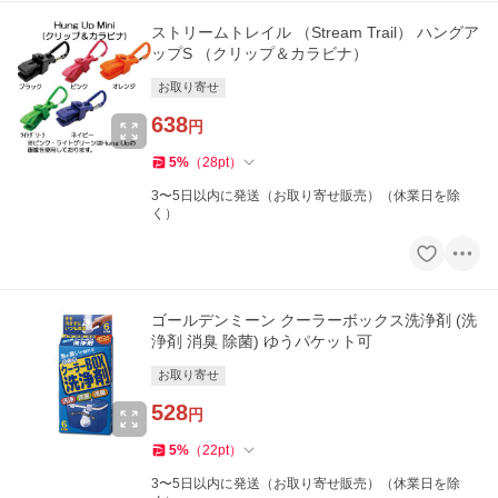
ストリームトレイル （Stream Trail） ハングア
ップS （クリップ＆カラビナ）
お取り寄せ
638
円
5
%
（
28
pt
）
3〜5日以内に発送（お取り寄せ販売）（休業日を除
く）
ゴールデンミーン クーラーボックス洗浄剤 (洗
浄剤 消臭 除菌) ゆうパケット可
お取り寄せ
528
円
5
%
（
22
pt
）
3〜5日以内に発送（お取り寄せ販売）（休業日を除