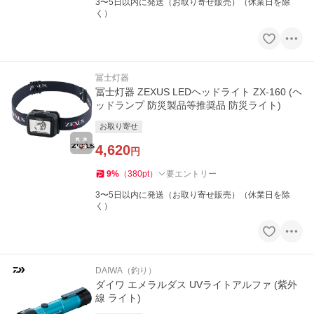
3〜5日以内に発送（お取り寄せ販売）（休業日を除
く）
冨士灯器
冨士灯器 ZEXUS LEDヘッドライト ZX-160 (ヘ
ッドランプ 防災製品等推奨品 防災ライト)
お取り寄せ
4,620
円
9
%
（
380
pt
）
要エントリー
3〜5日以内に発送（お取り寄せ販売）（休業日を除
く）
DAIWA（釣り）
ダイワ エメラルダス UVライトアルファ (紫外
線 ライト)