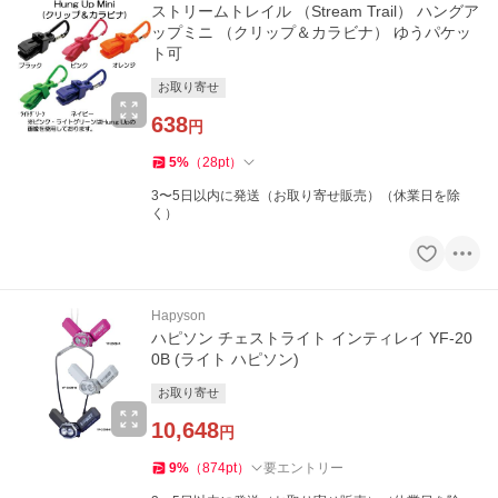
ストリームトレイル （Stream Trail） ハングア
ップミニ （クリップ＆カラビナ） ゆうパケッ
ト可
お取り寄せ
638
円
5
%
（
28
pt
）
3〜5日以内に発送（お取り寄せ販売）（休業日を除
く）
Hapyson
ハピソン チェストライト インティレイ YF-20
0B (ライト ハピソン)
お取り寄せ
10,648
円
9
%
（
874
pt
）
要エントリー