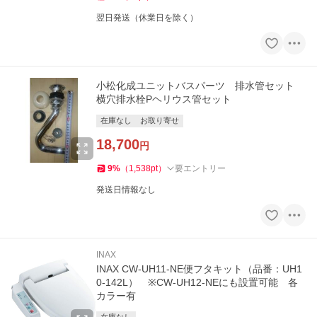
翌日発送（休業日を除く）
小松化成ユニットバスパーツ 排水管セット
横穴排水栓Pヘリウス管セット
在庫なし
お取り寄せ
18,700
円
9
%
（
1,538
pt
）
要エントリー
発送日情報なし
INAX
INAX CW-UH11-NE便フタキット（品番：UH1
0-142L） ※CW-UH12-NEにも設置可能 各
カラー有