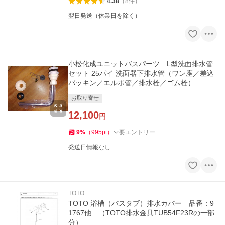
4.38
（
8
件
）
翌日発送（休業日を除く）
小松化成ユニットバスパーツ L型洗面排水管
セット 25パイ 洗面器下排水管（ワン座／差込
パッキン／エルボ管／排水栓／ゴム栓）
お取り寄せ
12,100
円
9
%
（
995
pt
）
要エントリー
発送日情報なし
TOTO
TOTO 浴槽（バスタブ）排水カバー 品番：9
1767他 （TOTO排水金具TUB54F23Rの一部
分）