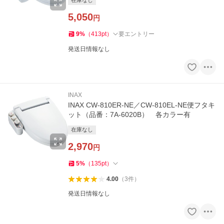
在庫なし
5,050
円
9
%
（
413
pt
）
要エントリー
発送日情報なし
INAX
INAX CW-810ER-NE／CW-810EL-NE便フタキ
ット（品番：7A-6020B） 各カラー有
在庫なし
2,970
円
5
%
（
135
pt
）
4.00
（
3
件
）
発送日情報なし