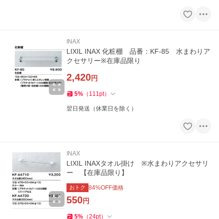
INAX
LIXIL INAX 化粧棚 品番：KF-85 水まわりア
クセサリー※在庫品限り
2,420
円
5
%
（
111
pt
）
翌日発送（休業日を除く）
INAX
LIXIL INAXタオル掛け ※水まわりアクセサリ
ー 【在庫品限り】
おトク
84
%OFF価格
550
円
5
%
（
24
pt
）