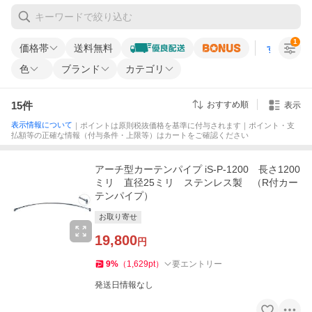
1
価格帯
送料無料
すべての条
色
ブランド
カテゴリ
15
件
おすすめ順
表示
表示情報について
｜ポイントは原則税抜価格を基準に付与されます｜ポイント・支
払額等の正確な情報（付与条件・上限等）はカートをご確認ください
アーチ型カーテンパイプ iS-P-1200 長さ1200
ミリ 直径25ミリ ステンレス製 （R付カー
テンパイプ）
お取り寄せ
19,800
円
9
%
（
1,629
pt
）
要エントリー
発送日情報なし