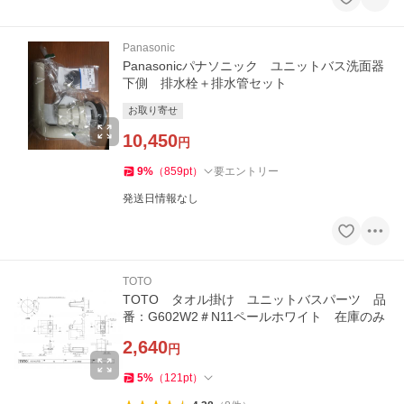
Panasonic
Panasonicパナソニック ユニットバス洗面器
下側 排水栓＋排水管セット
お取り寄せ
10,450
円
9
%
（
859
pt
）
要エントリー
発送日情報なし
TOTO
TOTO タオル掛け ユニットバスパーツ 品
番：G602W2＃N11ペールホワイト 在庫のみ
2,640
円
5
%
（
121
pt
）