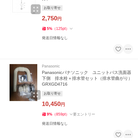
お取り寄せ
2,750
円
5
%
（
125
pt
）
発送日情報なし
Panasonic
Panasonicパナソニック ユニットバス洗面器
下側 排水栓＋排水管セット（排水管曲がり）
GRXGD4716
お取り寄せ
10,450
円
9
%
（
859
pt
）
要エントリー
発送日情報なし