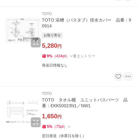
TOTO
TOTO 浴槽（バスタブ）排水カバー 品番：9
0914
お取り寄せ
5,280
円
9
%
（
434
pt
）
要エントリー
発送日情報なし
TOTO
TOTO タオル棚 ユニットバスパーツ 品
番：EKK50023N1／NW1
1,650
円
5
%
（
75
pt
）
翌日発送（休業日を除く）