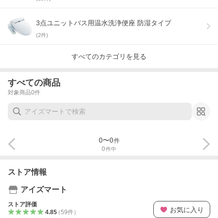
3点ユニットバス用温水洗浄便座 防湿タイプ
(
2
件)
すべてのカテゴリを見る
すべての商品
対象商品
0
件
0
〜
0
件
0
件中
ストア情報
アイズマート
ストア評価
お気に入り
4.85
（
59
件
）