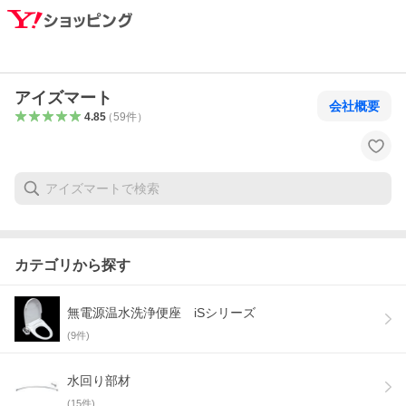
アイズマート
会社概要
4.85
（
59
件
）
カテゴリから探す
無電源温水洗浄便座 iSシリーズ
(
9
件)
水回り部材
(
15
件)