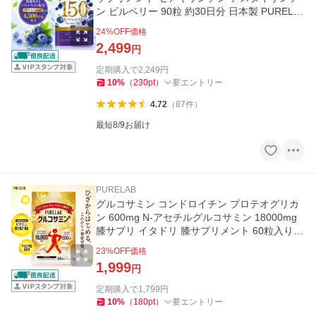
ン ビルベリー 90粒 約30日分 日本製 PURELA
B
24
%OFF価格
2,499
円
定期購入で
2,249
円
10
%
（
230
pt
）
要エントリー
4.72
（
87
件
）
最短8/9お届け
PURELAB
グルコサミン コンドロイチン プロテオグリカ
ン 600mg N-アセチルグルコサミン 18000mg
膝サプリ イタドリ 膝サプリメント 60粒入り 3
0日分 国内製造 PURELAB
23
%OFF価格
1,999
円
定期購入で
1,799
円
10
%
（
180
pt
）
要エントリー