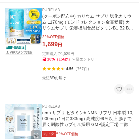
PURELAB
(クーポン配布中) カリウム サプリ 塩化カリウ
ム 1170mg (モンドセレクション金賞受賞) カ
リウムサプリ 栄養機能食品ビタミンB1 B2 B6
ダイエット
22
%OFF価格
1,699
円
定期購入で
1,529
円
10
%
（
156
pt
）
要エントリー
4.56
（
767
件
）
最短8/9お届け
PURELAB
nmn サプリ ビタミンb NMN サプリ 日本製 10,
000mg (1日に333mg) 高純度99％以上 腸まで
届く耐酸性カプセル採用 GMP認定工場 二酸化
チタン不使用 mnm PURELAB
おトク
52
%OFF価格