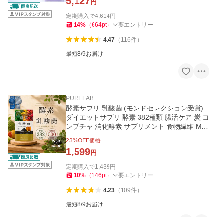
5,127
円
定期購入で
4,614
円
14
%
（
664
pt
）
要エントリー
4.47
（
116
件
）
最短8/9お届け
PURELAB
酵素サプリ 乳酸菌 (モンドセレクション受賞)
ダイエットサプリ 酵素 382種類 腸活ケア 炭 コ
ンブチャ 消化酵素 サプリメント 食物繊維 MC
Tオイル 国内製造
23
%OFF価格
1,599
円
定期購入で
1,439
円
10
%
（
146
pt
）
要エントリー
4.23
（
109
件
）
最短8/9お届け