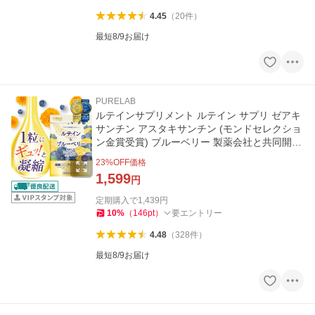
4.45
（
20
件
）
最短8/9お届け
PURELAB
ルテインサプリメント ルテイン サプリ ゼアキ
サンチン アスタキサンチン (モンドセレクショ
ン金賞受賞) ブルーベリー 製薬会社と共同開発
国内製造 PURELAB
23
%OFF価格
1,599
円
定期購入で
1,439
円
10
%
（
146
pt
）
要エントリー
4.48
（
328
件
）
最短8/9お届け