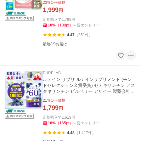
23
%OFF価格
1,999
円
定期購入で
1,799
円
10
%
（
180
pt
）
要エントリー
4.47
（
351
件
）
最短8/9お届け
PURELAB
ルテイン サプリ ルテインサプリメント (モン
ドセレクション金賞受賞) ゼアキサンチン アス
タキサンチン ビルベリー アサイー 製薬会社と
共同開発
21
%OFF価格
1,799
円
定期購入で
1,619
円
10
%
（
165
pt
）
要エントリー
4.48
（
1,417
件
）