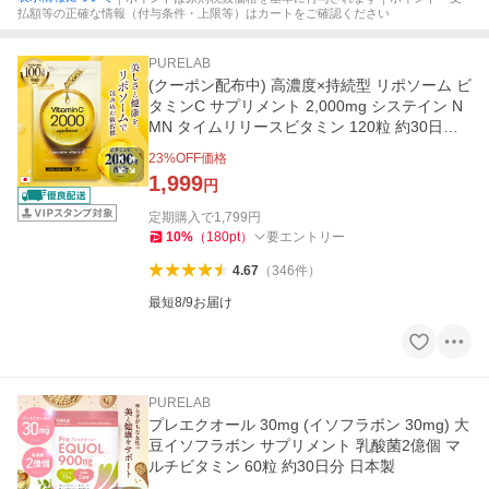
払額等の正確な情報（付与条件・上限等）はカートをご確認ください
PURELAB
(クーポン配布中) 高濃度×持続型 リポソーム ビ
タミンC サプリメント 2,000mg システイン N
MN タイムリリースビタミン 120粒 約30日分
日本製 PURELAB
23
%OFF価格
1,999
円
定期購入で
1,799
円
10
%
（
180
pt
）
要エントリー
4.67
（
346
件
）
最短8/9お届け
PURELAB
プレエクオール 30mg (イソフラボン 30mg) 大
豆イソフラボン サプリメント 乳酸菌2億個 マ
ルチビタミン 60粒 約30日分 日本製