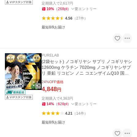
定期購入で
2,617
円
10
%
（
268
pt
）
要エントリー
4.56
（
27
件
）
最短8/9お届け
PURELAB
(2袋セット) ノコギリヤシ サプリ ノコギリヤシ
12600mg ケラチン 7020mg ノコギリヤシサプ
リ 亜鉛 リコピン ノニ コエンザイムQ10 国内
製造 60日分 PURELAB
24
%OFF価格
4,848
円
定期購入で
4,363
円
14
%
（
628
pt
）
要エントリー
4.21
（
14
件
）
最短8/9お届け