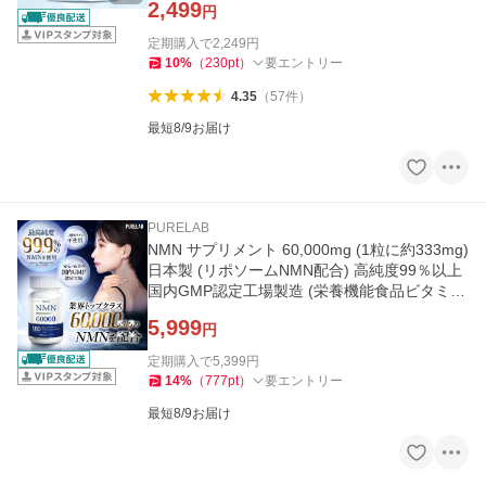
2,499
円
定期購入で
2,249
円
10
%
（
230
pt
）
要エントリー
4.35
（
57
件
）
最短8/9お届け
PURELAB
NMN サプリメント 60,000mg (1粒に約333mg)
日本製 (リポソームNMN配合) 高純度99％以上
国内GMP認定工場製造 (栄養機能食品ビタミン
A) レスベラトロール配合
5,999
円
定期購入で
5,399
円
14
%
（
777
pt
）
要エントリー
最短8/9お届け