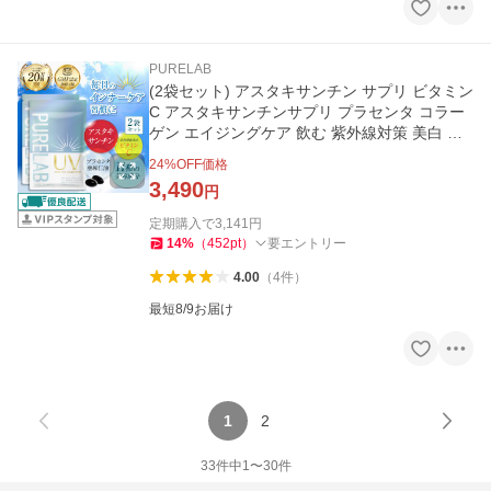
PURELAB
(2袋セット) アスタキサンチン サプリ ビタミン
C アスタキサンチンサプリ プラセンタ コラー
ゲン エイジングケア 飲む 紫外線対策 美白 ケ
ア 30日分 PURELAB
24
%OFF価格
3,490
円
定期購入で
3,141
円
14
%
（
452
pt
）
要エントリー
4.00
（
4
件
）
最短8/9お届け
1
2
33
件中
1
〜
30
件