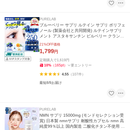
PURELAB
ブルーベリー サプリ ルテイン サプリ ポリフェ
ノール (製薬会社と共同開発) ルテインサプリ
メント アスタキサンチン ビルベリー クランベ
リー 30日分 PURELAB
21
%OFF価格
1,799
円
定期購入で
1,619
円
10
%
（
165
pt
）
要エントリー
4.55
（
107
件
）
最短8/9お届け
PURELAB
NMN サプリ 15000mg (モンドセレクション受
賞) 日本製 nmnサプリ 耐酸性カプセル nmn 高
純度99％以上 国内製造 二酸化チタン不使用 G