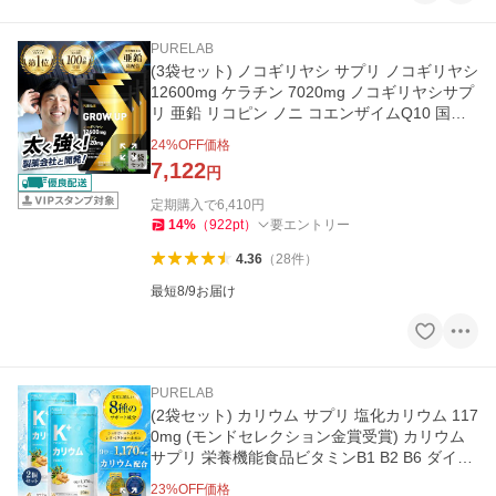
PURELAB
(3袋セット) ノコギリヤシ サプリ ノコギリヤシ
12600mg ケラチン 7020mg ノコギリヤシサプ
リ 亜鉛 リコピン ノニ コエンザイムQ10 国内
製造 90日分 PURELAB
24
%OFF価格
7,122
円
定期購入で
6,410
円
14
%
（
922
pt
）
要エントリー
4.36
（
28
件
）
最短8/9お届け
PURELAB
(2袋セット) カリウム サプリ 塩化カリウム 117
0mg (モンドセレクション金賞受賞) カリウム
サプリ 栄養機能食品ビタミンB1 B2 B6 ダイエ
ット クエン酸 国内製造
23
%OFF価格