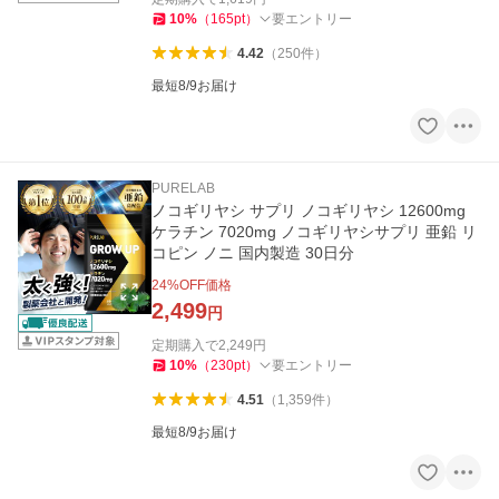
10
%
（
165
pt
）
要エントリー
4.42
（
250
件
）
最短8/9お届け
PURELAB
ノコギリヤシ サプリ ノコギリヤシ 12600mg
ケラチン 7020mg ノコギリヤシサプリ 亜鉛 リ
コピン ノニ 国内製造 30日分
24
%OFF価格
2,499
円
定期購入で
2,249
円
10
%
（
230
pt
）
要エントリー
4.51
（
1,359
件
）
最短8/9お届け