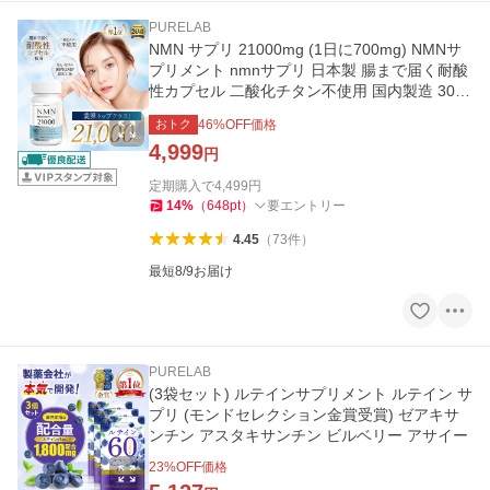
PURELAB
NMN サプリ 21000mg (1日に700mg) NMNサ
プリメント nmnサプリ 日本製 腸まで届く耐酸
性カプセル 二酸化チタン不使用 国内製造 30日
分 PURELAB
おトク
46
%OFF価格
4,999
円
定期購入で
4,499
円
14
%
（
648
pt
）
要エントリー
4.45
（
73
件
）
最短8/9お届け
PURELAB
(3袋セット) ルテインサプリメント ルテイン サ
プリ (モンドセレクション金賞受賞) ゼアキサ
ンチン アスタキサンチン ビルベリー アサイー
23
%OFF価格