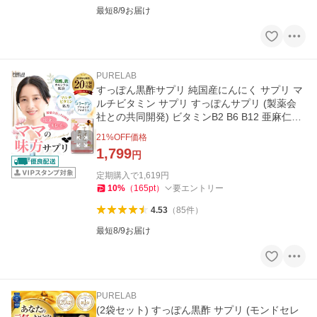
最短8/9お届け
PURELAB
すっぽん黒酢サプリ 純国産にんにく サプリ マ
ルチビタミン サプリ すっぽんサプリ (製薬会
社との共同開発) ビタミンB2 B6 B12 亜麻仁油
国内製造 PURELAB
21
%OFF価格
1,799
円
定期購入で
1,619
円
10
%
（
165
pt
）
要エントリー
4.53
（
85
件
）
最短8/9お届け
PURELAB
(2袋セット) すっぽん黒酢 サプリ (モンドセレ