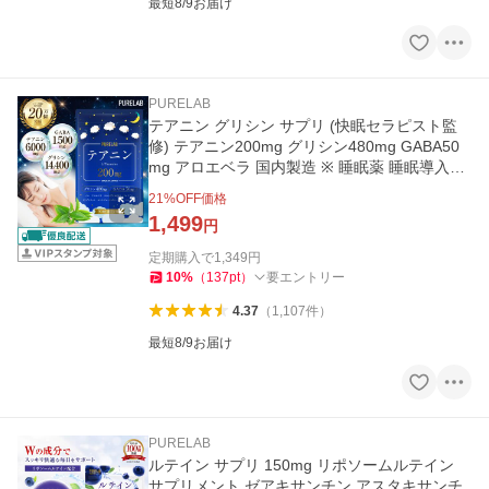
最短8/9お届け
PURELAB
テアニン グリシン サプリ (快眠セラピスト監
修) テアニン200mg グリシン480mg GABA50
mg アロエベラ 国内製造 ※ 睡眠薬 睡眠導入剤
睡眠改善薬ではありません
21
%OFF価格
1,499
円
定期購入で
1,349
円
10
%
（
137
pt
）
要エントリー
4.37
（
1,107
件
）
最短8/9お届け
PURELAB
ルテイン サプリ 150mg リポソームルテイン
サプリメント ゼアキサンチン アスタキサンチ