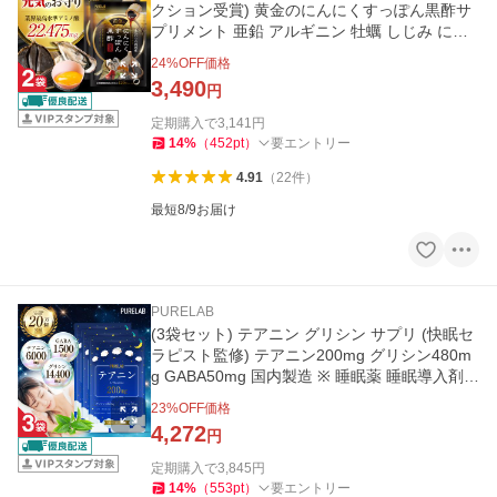
クション受賞) 黄金のにんにくすっぽん黒酢サ
プリメント 亜鉛 アルギニン 牡蠣 しじみ にん
にく卵黄 PURELAB
24
%OFF価格
3,490
円
定期購入で
3,141
円
14
%
（
452
pt
）
要エントリー
4.91
（
22
件
）
最短8/9お届け
PURELAB
(3袋セット) テアニン グリシン サプリ (快眠セ
ラピスト監修) テアニン200mg グリシン480m
g GABA50mg 国内製造 ※ 睡眠薬 睡眠導入剤
睡眠改善薬ではありません
23
%OFF価格
4,272
円
定期購入で
3,845
円
14
%
（
553
pt
）
要エントリー