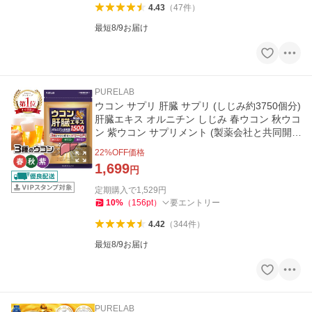
4.43
（
47
件
）
最短8/9お届け
PURELAB
ウコン サプリ 肝臓 サプリ (しじみ約3750個分)
肝臓エキス オルニチン しじみ 春ウコン 秋ウコ
ン 紫ウコン サプリメント (製薬会社と共同開
発) 栄養機能食品
22
%OFF価格
1,699
円
定期購入で
1,529
円
10
%
（
156
pt
）
要エントリー
4.42
（
344
件
）
最短8/9お届け
PURELAB