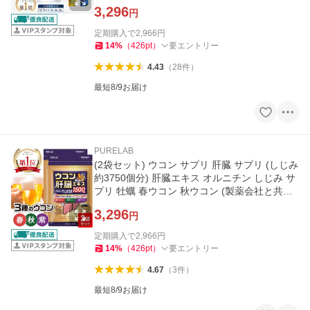
3,296
円
定期購入で
2,966
円
14
%
（
426
pt
）
要エントリー
4.43
（
28
件
）
最短8/9お届け
PURELAB
(2袋セット) ウコン サプリ 肝臓 サプリ (しじみ
約3750個分) 肝臓エキス オルニチン しじみ サ
プリ 牡蠣 春ウコン 秋ウコン (製薬会社と共同
開発) 栄養機能食品
3,296
円
定期購入で
2,966
円
14
%
（
426
pt
）
要エントリー
4.67
（
3
件
）
最短8/9お届け