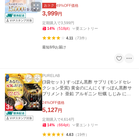
MP認定工場 30日分 PURELAB
おトク
49
%OFF価格
3,999
円
定期購入で
3,599
円
14
%
（
518
pt
）
要エントリー
4.11
（
73
件
）
最短8/9お届け
PURELAB
(3袋セット) すっぽん黒酢 サプリ (モンドセレ
クション受賞) 黄金のにんにくすっぽん黒酢サ
プリメント 亜鉛 アルギニン 牡蠣 しじみ にん
にく卵黄 PURELAB
24
%OFF価格
5,127
円
定期購入で
4,614
円
14
%
（
664
pt
）
要エントリー
4.63
（
19
件
）