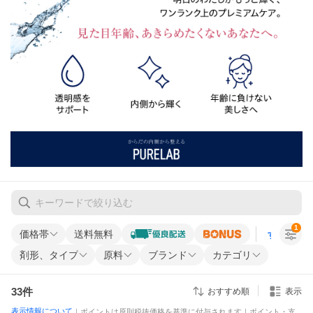
1
価格帯
送料無料
すべての条
剤形、タイプ
原料
ブランド
カテゴリ
33
件
おすすめ順
表示
表示情報について
｜ポイントは原則税抜価格を基準に付与されます｜ポイント・支