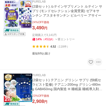
PURELAB
(2袋セット) ルテインサプリメント ルテイン サ
プリ (モンドセレクション金賞受賞) ゼアキサ
ンチン アスタキサンチン ビルベリー アサイー
24
%OFF価格
3,490
円
定期購入で
3,141
円
14
%
（
452
pt
）
要エントリー
4.52
（
118
件
）
最短8/9お届け
PURELAB
(2袋セット) テアニン グリシン サプリ (快眠セ
ラピスト監修) テアニン200mg グリシン480m
g GABA50mg 国内製造 ※ 睡眠薬 睡眠導入剤
睡眠改善薬ではありません
23
%OFF価格
2,908
円