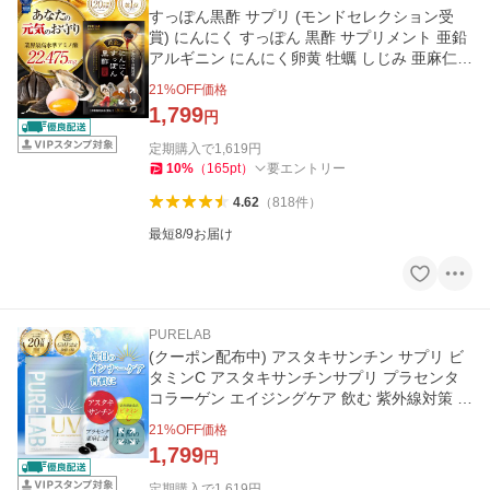
すっぽん黒酢 サプリ (モンドセレクション受
賞) にんにく すっぽん 黒酢 サプリメント 亜鉛
アルギニン にんにく卵黄 牡蠣 しじみ 亜麻仁油
純国産 PURELAB
21
%OFF価格
1,799
円
定期購入で
1,619
円
10
%
（
165
pt
）
要エントリー
4.62
（
818
件
）
最短8/9お届け
PURELAB
(クーポン配布中) アスタキサンチン サプリ ビ
タミンC アスタキサンチンサプリ プラセンタ
コラーゲン エイジングケア 飲む 紫外線対策 美
白 ケア 30日分
21
%OFF価格
1,799
円
定期購入で
1,619
円