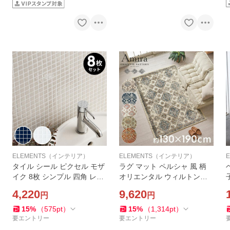
ELEMENTS（インテリア）
ELEMENTS（インテリア）
タイル シール ピクセル モザ
ラグ マット ペルシャ 風 柄
イク 8枚 シンプル 四角 レト
オリエンタル ウィルトン織
ロ シート 防水 ウォール ステ
約130×190cm 長方形 絨毯
4,220
9,620
円
円
ッカー デコレーション リメ
エスニック モロッカン カー
イク インテリア 壁材 西海岸
ペット おしゃれ 敷物 Amira
15
%
（
575
pt
）
15
%
（
1,314
pt
）
61730-8
アミーラ ob-eg830
要エントリー
要エントリー