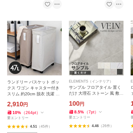
ELEMENTS（インテリア）
ランドリー バスケット ボッ
サンプル フロアタイル 置く
クス ワゴン キャスター付き
だけ 大理石 ストーン 風 敷く
スリム 約20cm 脱衣 洗濯 か
だけ はがせる 吸着 VEIN シ
ご 収納 洗濯物入れ 大容量 お
100
2,910
円
円
ート マット インテリア 北欧
しゃれ 北欧 ナチュラル 西海
DIY リフォーム トイレ 玄関
岸 67010
8.5
%
（
7
pt
）
10
%
（
264
pt
）
84251-sample
要エントリー
要エントリー
4.46
（
26
件
）
4.51
（
45
件
）