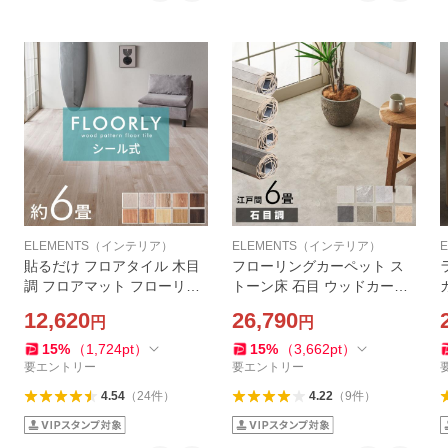
ELEMENTS（インテリア）
ELEMENTS（インテリア）
貼るだけ フロアタイル 木目
フローリングカーペット ス
調 フロアマット フローリン
トーン床 石目 ウッドカーペ
グ 木目 床材 シール式 フロア
ット 6畳 江戸間 床 大理石 賃
12,620
26,790
円
円
シート 6畳 72枚 床 簡単 おし
貸 リフォーム おしゃれ 北欧
ゃれ 北欧 インテリア 西海岸
リゾート インテリア 西海岸
15
%
（
1,724
pt
）
15
%
（
3,662
pt
）
set72-85001
ga60-e60-sd
要エントリー
要エントリー
4.54
（
24
件
）
4.22
（
9
件
）