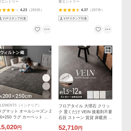
要エントリー
要エントリー
4.23
（
265
件
）
4.37
（
287
件
）
ELEMENTS（インテリア）
フロアタイル 大理石 クリッ
ラグマット オールシーズン 2
ク 置くだけ VEIN 接着剤不要
00×250 ラグ カーペット ウ
石目 ストーン 賃貸 床暖房 防
ィルトン 床暖房対応 ホット
音 土足 床材 フローリング 簡
15,020
52,710
円
円
カーペット対応 絨毯 おしゃ
単 DIY 白 黒 コンクリート調