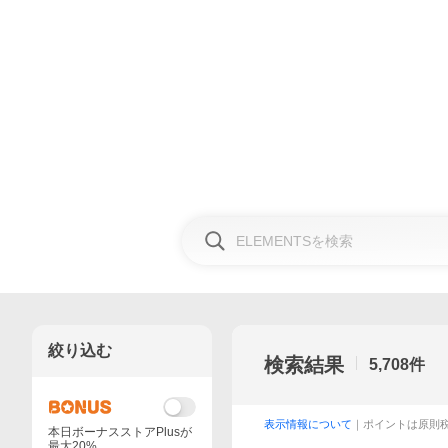
絞り込む
検索結果
5,708
件
表示情報について
｜ポイントは原則
本日ボーナスストアPlusが
最大20%