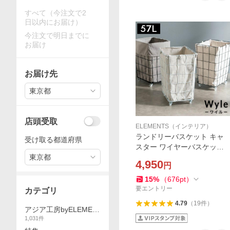
すべて（今注文で2
日以内にお届け）
今注文で明日までに
お届け
お届け先
東京都
店頭受取
ELEMENTS（インテリア）
ランドリーバスケット キャ
受け取る都道府県
スター ワイヤーバスケット
東京都
おしゃれ 大容量 かご バスケ
4,950
円
ット 収納 スチール 内布 洗濯
物入れ 北欧 リゾート インテ
15
%
（
676
pt
）
リア 西海岸 64120
要エントリー
カテゴリ
4.79
（
19
件
）
アジア工房byELEMEN
1,031
件
TS