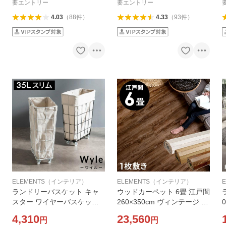
要エントリー
要エントリー
4.03
（
88
件
）
4.33
（
93
件
）
ELEMENTS（インテリア）
ELEMENTS（インテリア）
ランドリーバスケット キャ
ウッドカーペット 6畳 江戸間
スター ワイヤーバスケット
260×350cm ヴィンテージ ビ
おしゃれ 大容量 かご バスケ
ンテージ フローリングカー
4,310
23,560
円
円
ット 収納 スチール 内布 洗濯
ペット DIY 簡単 敷くだけ 床