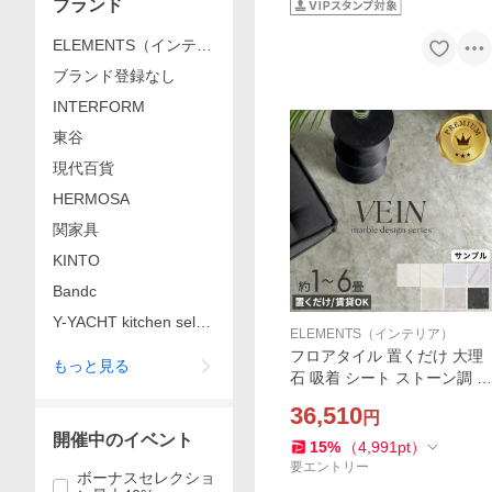
ブランド
ELEMENTS（インテリ
ア）
ブランド登録なし
INTERFORM
東谷
現代百貨
HERMOSA
関家具
KINTO
Bandc
Y-YACHT kitchen selec
ELEMENTS（インテリア）
tion
フロアタイル 置くだけ 大理
もっと見る
石 吸着 シート ストーン調 貼
って はがせる 床 56枚セット
36,510
円
約 6畳 トイレ 玄関 マーブル
開催中のイベント
インテリア DIY 模様替え 西
15
%
（
4,991
pt
）
海岸 84251
要エントリー
ボーナスセレクショ