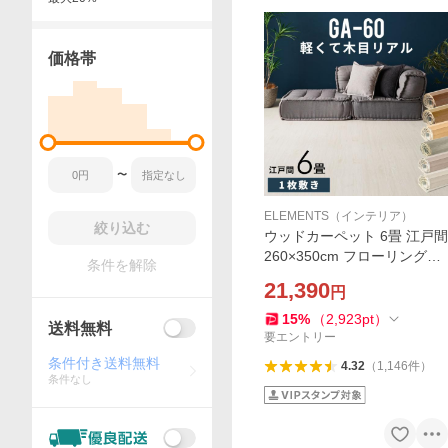
価格帯
〜
ELEMENTS（インテリア）
絞り込む
ウッドカーペット 6畳 江戸間
260×350cm フローリングカ
条件を解除
ーペット 軽量 DIY 簡単 敷く
21,390
円
だけ 床材 リフォーム 1梱包
cpt-ga-60-e60
15
%
（
2,923
pt
）
送料無料
要エントリー
条件付き送料無料
4.32
（
1,146
件
）
条件なし