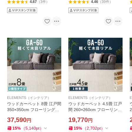
4.67
（
3
件
）
4.46
（
39
件
）
ELEMENTS（インテリア）
ELEMENTS（インテリア）
ウッドカーペット 8畳 江戸間
ウッドカーペット 4.5畳 江戸
350×350cm フローリングカ
間 260×260cm フローリング
ーペット 軽量 DIY 簡単 敷く
カーペット 軽量 DIY 簡単 敷
37,590
19,770
円
円
だけ 床材 リフォーム 2梱包
くだけ 床材 リフォーム 1梱
cpt-ga-60-e80
包 cpt-ga-60-e45
c
15
%
（
5,140
pt
）
15
%
（
2,702
pt
）