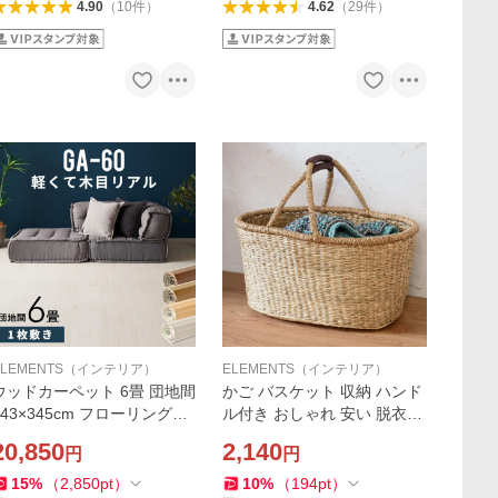
4.90
（
10
件
）
4.62
（
29
件
）
ELEMENTS（インテリア）
ELEMENTS（インテリア）
ウッドカーペット 6畳 団地間
かご バスケット 収納 ハンド
243×345cm フローリングカ
ル付き おしゃれ 安い 脱衣所
ーペット 軽量 DIY 簡単 敷く
スリッパスタンド 衣類入れ
20,850
2,140
円
円
だけ 床材 リフォーム 1梱包
ピクニック レジャー オーバ
pt-ga-60-d60
ル型 アジア工房 vn50563
15
%
（
2,850
pt
）
10
%
（
194
pt
）