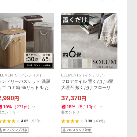
ELEMENTS（インテリア）
ELEMENTS（インテリア）
ランドリーバスケット 洗濯
フロアタイル 置くだけ 6畳
カゴ ゴミ箱 65リットル おし
大理石 敷くだけ フローリン
ゃれ フタ付き 65l 分別 蓋付
グ材 床材 シート pタイル カ
2,990
37,370
円
円
き 洗濯かご ランドリーボッ
ーペット DIY リフォーム マ
クス 収納バスケット Lスタン
ーブル 54枚セット 6畳 トイ
10
%
（
271
pt
）
15
%
（
5,110
pt
）
ダード 6530
レ 玄関 set54-84
要エントリー
要エントリー
4.05
（
92
件
）
3.98
（
43
件
）