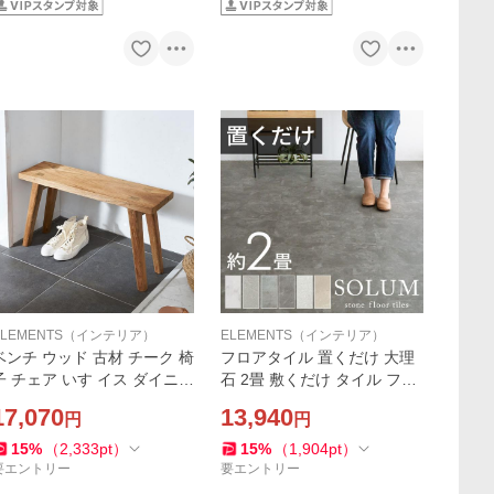
ELEMENTS（インテリア）
ELEMENTS（インテリア）
ベンチ ウッド 古材 チーク 椅
フロアタイル 置くだけ 大理
子 チェア いす イス ダイニン
石 2畳 敷くだけ タイル フロ
グ 長椅子 2人掛け 二人掛け
ーリング材 床材 カーペット
17,070
13,940
円
円
花台 飾り台 玄関 おしゃれ 北
DIY リフォーム 天然石 マー
欧 家具 西海岸 14010
ブル マット 18枚セット トイ
15
%
（
2,333
pt
）
15
%
（
1,904
pt
）
レ 玄関 set18-84
要エントリー
要エントリー