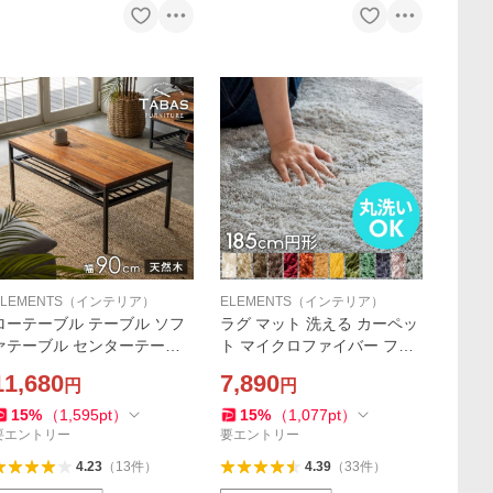
ELEMENTS（インテリア）
ELEMENTS（インテリア）
ローテーブル テーブル ソフ
ラグ マット 洗える カーペッ
ァテーブル センターテーブ
ト マイクロファイバー フラ
ル 木製 おしゃれ 無垢材 天然
ッフィラグ 円形 約185cm 滑
11,680
7,890
円
円
木 アイアンフレーム スチー
り止め 厚手 ホットカーペッ
ル 北欧 在宅勤務 63061
ト 床暖房対応 シャギー b100
15
%
（
1,595
pt
）
15
%
（
1,077
pt
）
-185r
要エントリー
要エントリー
4.23
（
13
件
）
4.39
（
33
件
）