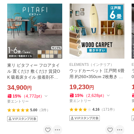
ELEMENTS（インテリア）
東リ ピタフィー フロアタイ
ウッドカーペット 江戸間 6畳
ル 置くだけ 敷くだけ 賃貸O
用 約260×350cm 2枚敷き 1
K 吸着床タイル 接着剤不要
梱包タイプ フローリングカ
木目調 石目調 ペット 原状回
19,230
34,900
円
円
ーペット 軽量 DIY 簡単 敷く
復 床材 フローリング 1畳 2
だけ 床材 w-ga-60-e60
4
畳 4畳 6畳 94893
15
%
（
2,628
pt
）
15
%
（
4,772
pt
）
要エントリー
要エントリー
4.16
（
171
件
）
5.00
（
3
件
）