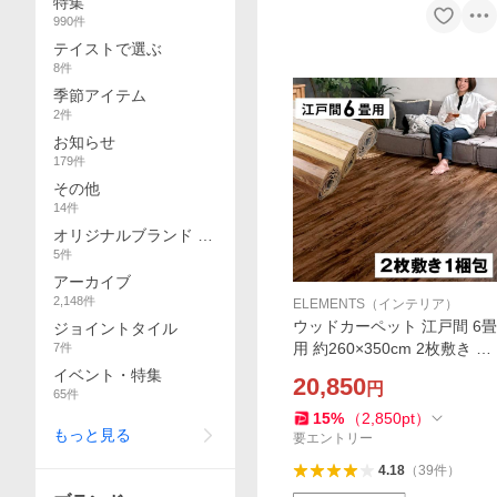
特集
990
件
テイストで選ぶ
8
件
季節アイテム
2
件
お知らせ
179
件
その他
14
件
オリジナルブランド E
5
件
BY ELEMENTS
アーカイブ
2,148
件
ELEMENTS（インテリア）
ウッドカーペット 江戸間 6畳
ジョイントタイル
用 約260×350cm 2枚敷き 1
7
件
梱包タイプ ヴィンテージ フ
イベント・特集
20,850
円
ローリングカーペット 軽量
65
件
DIY 簡単 敷くだけ 床材 w-ga
15
%
（
2,850
pt
）
もっと見る
-60-e60-
要エントリー
4.18
（
39
件
）