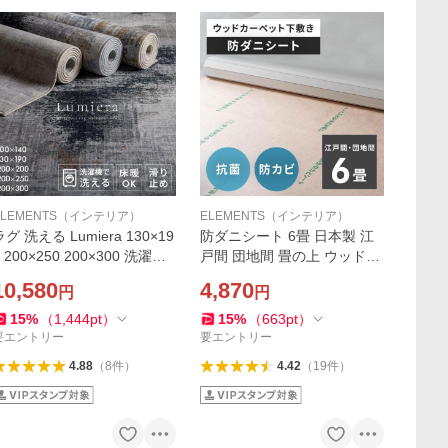
ELEMENTS（インテリア）
ELEMENTS（インテリア）
ラグ 洗える Lumiera 130×19
防ダニシート 6畳 日本製 江
0 200×250 200×300 洗濯機
戸間 団地間 畳の上 ウッドカ
OK 滑り止め 床暖房 ホット
ーペット下 防カビ 防虫 国産
10,580
4,870
円
円
カーペット対応 おしゃれ 84
約105×260cm 4枚入 stc-844
12
01-E60
15
%
（
1,444
pt
）
15
%
（
663
pt
）
要エントリー
要エントリー
4.88
（
8
件
）
4.42
（
19
件
）