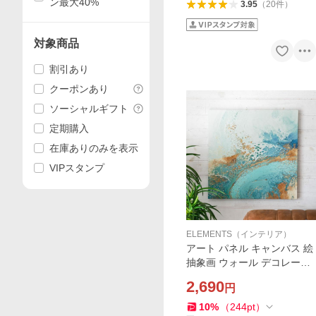
ン最大40%
3.95
（
20
件
）
対象商品
割引あり
クーポンあり
ソーシャルギフト
定期購入
在庫ありのみを表示
VIPスタンプ
ELEMENTS（インテリア）
アート パネル キャンバス 絵
抽象画 ウォール デコレーシ
ョン イラスト 現代 油絵 風
2,690
円
水彩 風 アブストラクト おし
ゃれ モダン 北欧 インテリア
10
%
（
244
pt
）