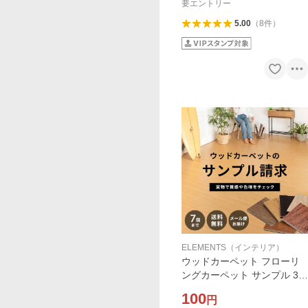
67060
要エントリー
5.00
（
8
件
）
ELEMENTS（インテリア）
ウッドカーペット フローリ
ングカーペット サンプル 3畳
4.5畳 6畳 8畳 江戸間 団地間
100
円
本間 sample