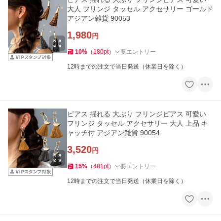
大人 フリンジ タッセル アクセサリー ゴールド
アジアン雑貨 90053
1,980
円
10
%
（
180
pt
）
要エントリー
12時までの注文で当日発送（休業日を除く）
ピアス 揺れる 大ぶり フリンジピアス 可愛い
フリンジ タッセル アクセサリー 大人 上品 キ
ャッチ付 アジアン雑貨 90054
3,520
円
15
%
（
481
pt
）
要エントリー
12時までの注文で当日発送（休業日を除く）