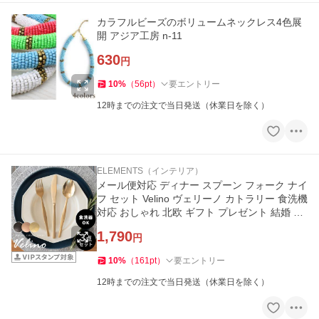
カラフルビーズのボリュームネックレス4色展
開 アジア工房 n-11
630
円
10
%
（
56
pt
）
要エントリー
12時までの注文で当日発送（休業日を除く）
ELEMENTS（インテリア）
メール便対応 ディナー スプーン フォーク ナイ
フ セット Velino ヴェリーノ カトラリー 食洗機
対応 おしゃれ 北欧 ギフト プレゼント 結婚 祝
い velino-set3
1,790
円
10
%
（
161
pt
）
要エントリー
12時までの注文で当日発送（休業日を除く）