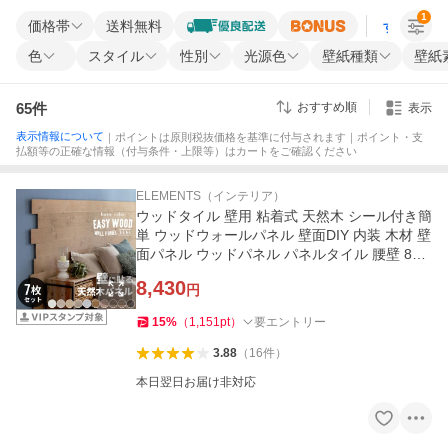
1
価格帯
送料無料
すべての条
色
スタイル
性別
光源色
壁紙種類
壁紙
65
件
おすすめ順
表示
表示情報について
｜ポイントは原則税抜価格を基準に付与されます｜ポイント・支
払額等の正確な情報（付与条件・上限等）はカートをご確認ください
ELEMENTS（インテリア）
ウッドタイル 壁用 粘着式 天然木 シール付き簡
単 ウッドウォールパネル 壁面DIY 内装 木材 壁
面パネル ウッドパネル パネルタイル 腰壁 832
20
8,430
円
15
%
（
1,151
pt
）
要エントリー
3.88
（
16
件
）
本日翌日お届け非対応