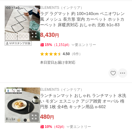
ELEMENTS（インテリア）
ラグ ラグマット 約 100×140cm ベニオワレン
風 メッシュ 長方形 室内 カーペット ホットカ
ーペット 床暖房対応 おしゃれ 北欧 b1c-83
8,430
円
15
%
（
1,151
pt
）
要エントリー
4.50
（
6
件
）
本日翌日お届け非対応
ELEMENTS（インテリア）
ランチョンマット おしゃれ ランチマット 水洗
い モダン エスニック アジア雑貨 オーバル 楕
円形 1枚 全4色 キッチン用品 o-602
480
円
10
%
（
42
pt
）
要エントリー