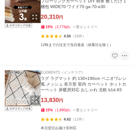
フローリングカーペット DIY 簡単 敷くだけ 1
梱包 WIDE70 ワイド70 ga-70-e30
20,310
円
15
%
（
2,776
pt
）
要エントリー
4.56
（
16
件
）
12時までの注文で当日発送（休業日を除く）
ELEMENTS（インテリア）
ラグ ラグマット 約 130×190cm ベニオワレン
風 メッシュ 長方形 室内 カーペット ホットカ
ーペット 床暖房対応 おしゃれ 北欧 b1d-83
13,830
円
15
%
（
1,890
pt
）
要エントリー
4.42
（
12
件
）
本日翌日お届け非対応