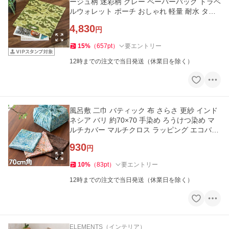
ージュ柄 迷彩柄 グレー ペーパーバッグ トラベ
ルウォレット ポーチ おしゃれ 軽量 耐水 タイ
ベック 97006-cm
4,830
円
15
%
（
657
pt
）
要エントリー
12時までの注文で当日発送（休業日を除く）
風呂敷 二巾 バティック 布 さらさ 更紗 インド
ネシア バリ 約70×70 手染め ろうけつ染め マ
ルチカバー マルチクロス ラッピング エコバッ
グ エコバック 13849
930
円
10
%
（
83
pt
）
要エントリー
12時までの注文で当日発送（休業日を除く）
ELEMENTS（インテリア）