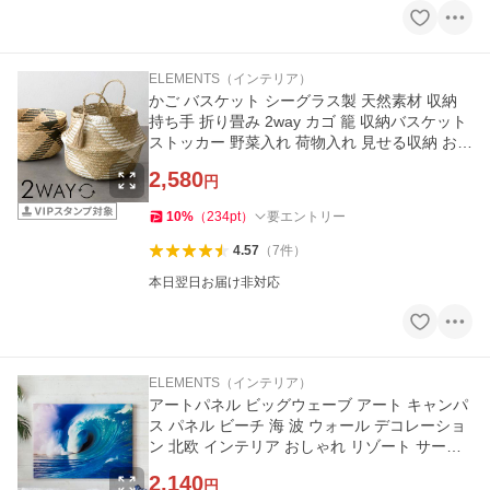
ELEMENTS（インテリア）
かご バスケット シーグラス製 天然素材 収納
持ち手 折り畳み 2way カゴ 籠 収納バスケット
ストッカー 野菜入れ 荷物入れ 見せる収納 おも
ちゃ入れ 51250
2,580
円
10
%
（
234
pt
）
要エントリー
4.57
（
7
件
）
本日翌日お届け非対応
ELEMENTS（インテリア）
アートパネル ビッグウェーブ アート キャンパ
ス パネル ビーチ 海 波 ウォール デコレーショ
ン 北欧 インテリア おしゃれ リゾート サーフ
ハワイ 西海岸 67041
2,140
円