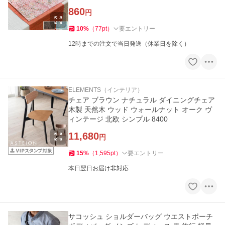
860
円
10
%
（
77
pt
）
要エントリー
12時までの注文で当日発送（休業日を除く）
ELEMENTS（インテリア）
チェア ブラウン ナチュラル ダイニングチェア
木製 天然木 ウッド ウォールナット オーク ヴ
ィンテージ 北欧 シンプル 8400
11,680
円
15
%
（
1,595
pt
）
要エントリー
本日翌日お届け非対応
サコッシュ ショルダーバッグ ウエストポーチ