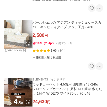
パールシェルの アジアン ティッシュケースカ
バー キャビティタイプ アジア工房 8430
2,580
円
10
%
（
234
pt
）
要エントリー
5.00
（
8
件
）
本日翌日お届け非対応
ELEMENTS（インテリア）
ウッドカーペット 4.5畳用 団地間 243×245cm
フローリングカーペット 床材 DIY 簡単 敷くだ
け 1梱包 WIDE70 ワイド70 ga-70-d45
24,630
円