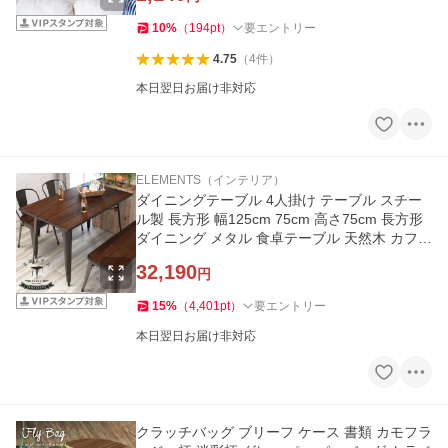
10
%
（
194
pt
）
要エントリー
4.75
（
4
件
）
本日翌日お届け非対応
ELEMENTS（インテリア）
ダイニングテーブル 4人掛け テーブル スチー
ル製 長方形 幅125cm 75cm 高さ75cm 長方形
ダイニング メタル 食卓テーブル 天然木 カフェ
ヴィンテージ 63706
32,190
円
15
%
（
4,401
pt
）
要エントリー
本日翌日お届け非対応
クラッチバッグ ブリーフ ケース 書類 カモフラ