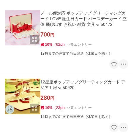
メール便対応 ポップアップ グリーティングカ
ード LOVE 誕生日カード バースデーカード 立
体 飛び出す お祝い 雑貨 文具 vn50472
700
円
10
%
（
62
pt
）
要エントリー
12時までの注文で当日発送（休業日を除く）
12星座ポップアップグリーティングカード ア
ジア工房 vn50920
280
円
10
%
（
23
pt
）
要エントリー
12時までの注文で当日発送（休業日を除く）