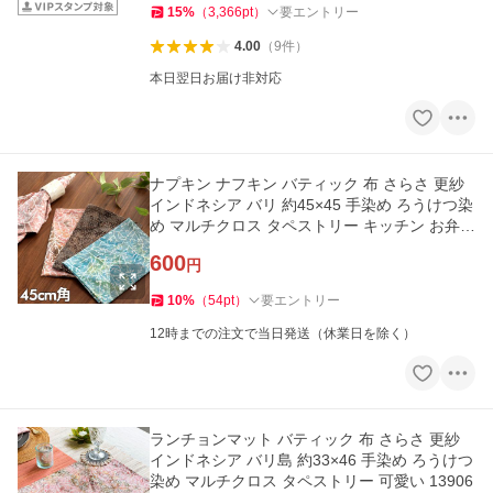
15
%
（
3,366
pt
）
要エントリー
4.00
（
9
件
）
本日翌日お届け非対応
ナプキン ナフキン バティック 布 さらさ 更紗
インドネシア バリ 約45×45 手染め ろうけつ染
め マルチクロス タペストリー キッチン お弁当
包み 風呂敷 13848
600
円
10
%
（
54
pt
）
要エントリー
12時までの注文で当日発送（休業日を除く）
ランチョンマット バティック 布 さらさ 更紗
インドネシア バリ島 約33×46 手染め ろうけつ
染め マルチクロス タペストリー 可愛い 13906