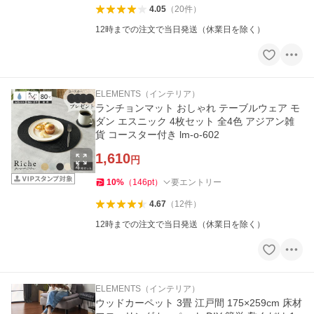
4.05
（
20
件
）
12時までの注文で当日発送（休業日を除く）
ELEMENTS（インテリア）
ランチョンマット おしゃれ テーブルウェア モ
ダン エスニック 4枚セット 全4色 アジアン雑
貨 コースター付き lm-o-602
1,610
円
10
%
（
146
pt
）
要エントリー
4.67
（
12
件
）
12時までの注文で当日発送（休業日を除く）
ELEMENTS（インテリア）
ウッドカーペット 3畳 江戸間 175×259cm 床材