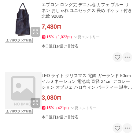
エプロン ロング丈 デニム地 カフェ ブルー リ
ネン おしゃれ ユニセックス 長め ポケット付き
北欧 92089
7,480
円
15
%
（
1,023
pt
）
要エントリー
本日翌日お届け非対応
LED ライト クリスマス 電飾 ガーランド 50cm
イルミネーション 電池式 直径 24cm デコレー
ション オブジェ ハロウィン パーティー 誕生日
雑貨 西海岸 94740
3,080
円
15
%
（
421
pt
）
要エントリー
本日翌日お届け非対応