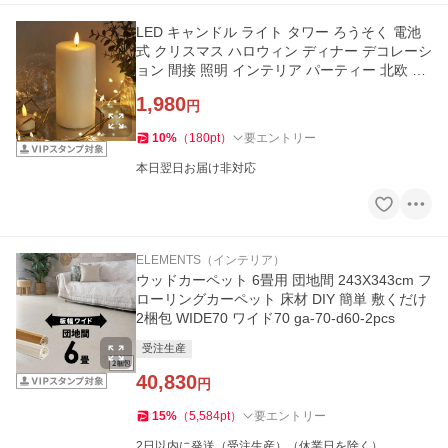
LED キャンドル ライト タワー ろうそく 電池
式 クリスマス ハロウィン ディナー デコレーシ
ョン 間接 照明 インテリア パーティー 北欧 雑
貨 西海岸 90447
1,980
円
10
%
（
180
pt
）
要エントリー
本日翌日お届け非対応
ELEMENTS（インテリア）
ウッドカーペット 6畳用 団地間 243X343cm フ
ローリングカーペット 床材 DIY 簡単 敷くだけ
2梱包 WIDE70 ワイド70 ga-70-d60-2pcs
受注生産
40,830
円
15
%
（
5,584
pt
）
要エントリー
2日以内に発送（受注生産）（休業日を除く）