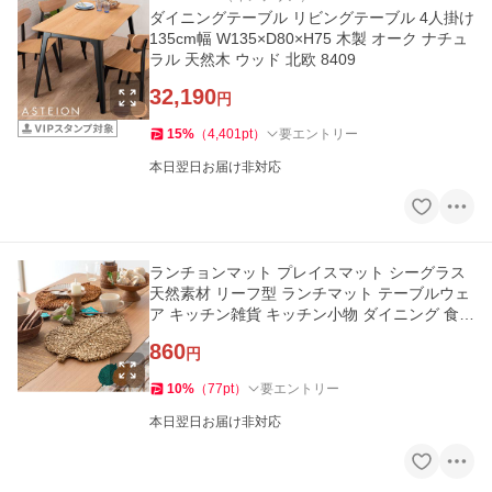
ダイニングテーブル リビングテーブル 4人掛け
135cm幅 W135×D80×H75 木製 オーク ナチュ
ラル 天然木 ウッド 北欧 8409
32,190
円
15
%
（
4,401
pt
）
要エントリー
本日翌日お届け非対応
ランチョンマット プレイスマット シーグラス
天然素材 リーフ型 ランチマット テーブルウェ
ア キッチン雑貨 キッチン小物 ダイニング 食卓
51282
860
円
10
%
（
77
pt
）
要エントリー
本日翌日お届け非対応