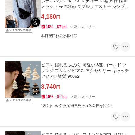
ボディバッグ メンズ レディース 黒 旅行 軽量
メッシュ 長さ調節 ダブルファスナー シンプル
90049
4,180
円
15
%
（
571
pt
）
要エントリー
本日翌日お届け非対応
ピアス 揺れる 大ぶり 可愛い 3連 ゴールド フ
リンジ フリンジピアス アクセサリー キャッチ
アジアン雑貨 90052
3,740
円
15
%
（
511
pt
）
要エントリー
12時までの注文で当日発送（休業日を除く）
ピアス 揺れる 大ぶり フリンジピアス 可愛い