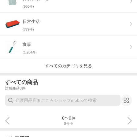
(
960
件)
日常生活
(
779
件)
食事
(
1,204
件)
すべてのカテゴリを見る
すべての商品
対象商品
0
件
0
〜
0
件
0
件中