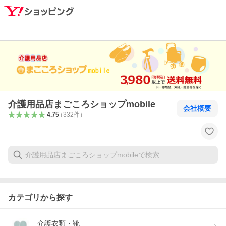
介護用品店まごころショップmobile
会社概要
4.75
（
332
件
）
カテゴリから探す
介護衣類・靴