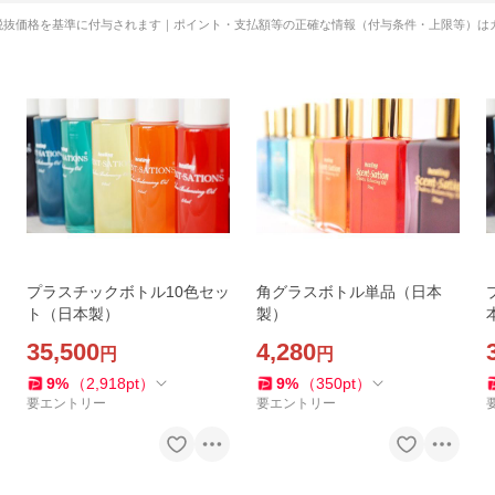
税抜価格を基準に付与されます｜ポイント・支払額等の正確な情報（付与条件・上限等）は
プラスチックボトル10色セッ
角グラスボトル単品（日本
ト（日本製）
製）
35,500
4,280
円
円
9
%
（
2,918
pt
）
9
%
（
350
pt
）
要エントリー
要エントリー