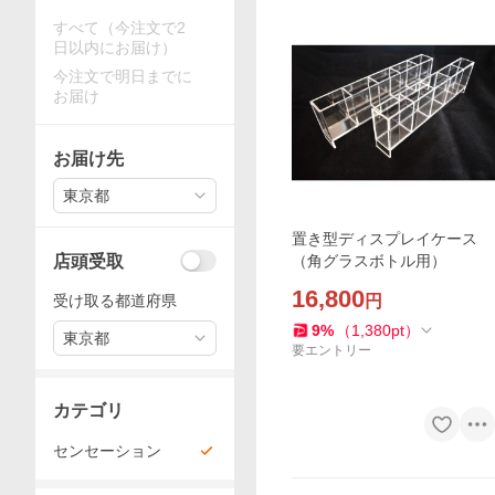
すべて（今注文で2
日以内にお届け）
今注文で明日までに
お届け
お届け先
東京都
置き型ディスプレイケース
店頭受取
（角グラスボトル用）
16,800
受け取る都道府県
円
9
%
（
1,380
pt
）
東京都
要エントリー
カテゴリ
センセーション