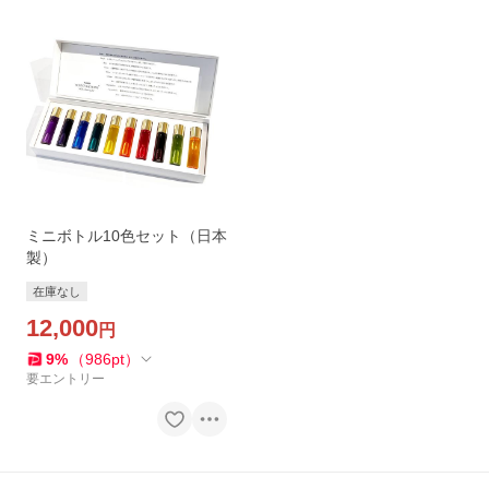
ミニボトル10色セット（日本
製）
在庫なし
12,000
円
9
%
（
986
pt
）
要エントリー