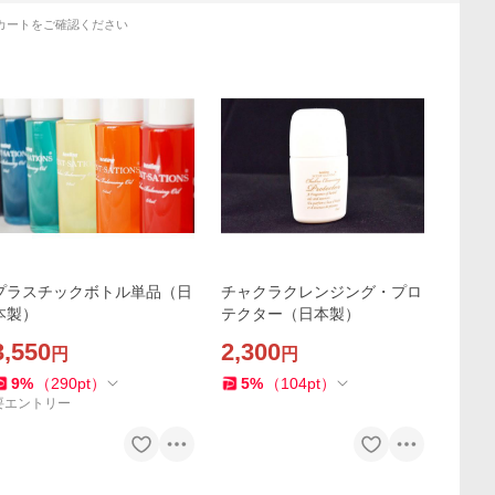
カートをご確認ください
プラスチックボトル単品（日
チャクラクレンジング・プロ
本製）
テクター（日本製）
3,550
2,300
円
円
9
%
（
290
pt
）
5
%
（
104
pt
）
要エントリー