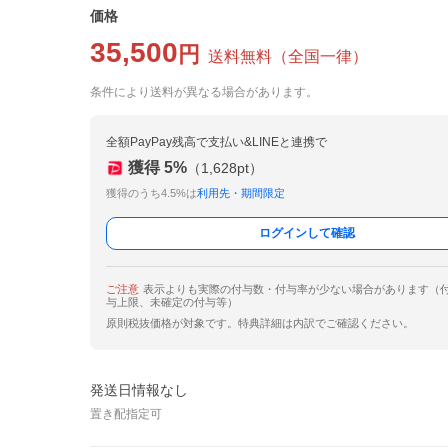
価格
35,500
円
送料無料
（
全国一律
）
条件により送料が異なる場合があります。
全額PayPay残高で支払い&LINEと連携で
獲得
5
%
（
1,628
pt）
獲得のうち4.5%は
利用先・期間限定
ログインして確認
ご注意
表示よりも実際の付与数・付与率が少ない場合があります（
与上限、未確定の付与等）
原則税抜価格が対象です。特典詳細は内訳でご確認ください。
発送日情報なし
置き配指定可