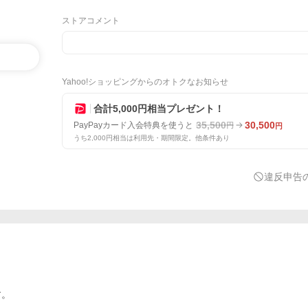
ストアコメント
Yahoo!ショッピングからのオトクなお知らせ
合計5,000円相当プレゼント！
35,500
30,500
PayPayカード入会特典を使うと
円
円
うち2,000円相当は利用先・期間限定。他条件あり
違反申告
す。