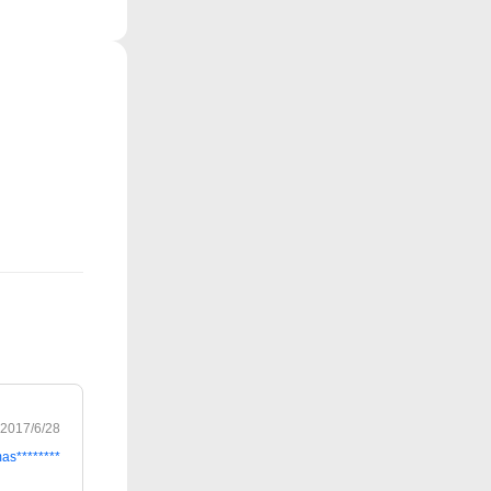
2017/6/28
as********