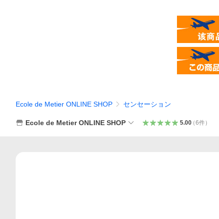
Ecole de Metier ONLINE SHOP
センセーション
Ecole de Metier ONLINE SHOP
5.00
（
6
件
）