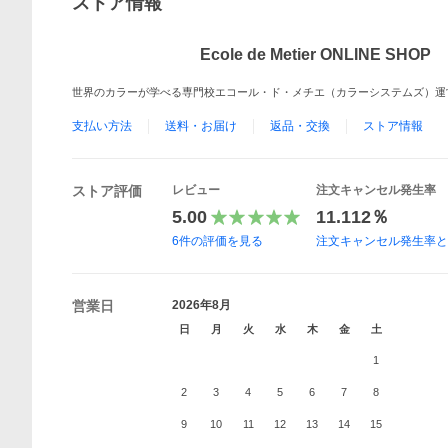
ストア情報
Ecole de Metier ONLINE SHOP
世界のカラーが学べる専門校エコール・ド・メチエ（カラーシステムズ）運
支払い方法
送料・お届け
返品・交換
ストア情報
ストア評価
レビュー
注文キャンセル発生率
5.00
11.112％
6
件の評価を見る
注文キャンセル発生率
営業日
2026年8月
日
月
火
水
木
金
土
1
2
3
4
5
6
7
8
9
10
11
12
13
14
15