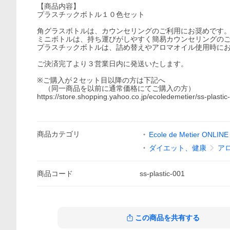
【商品内容】
プラスチックボトル１０色セット
角グラスボトルは、カウンセリングのご利用にお奨めです
ミニボトルは、持ち運びがしやすく簡易カウンセリングの
プラスチックボトルは、詰め替えやアロマオイル使用時に
ご決済完了より３営業日内に発送いたします。
※ご購入が２セット目以降の方は下記へ
（同一商品を以前に通常価格にてご購入の方）
https://store.shopping.yahoo.co.jp/ecoledemetier/ss-plastic
商品
カテゴリ
Ecole de Metier ONLIN
ダイエット、健康
ア
商品
コード
ss-plastic-001
この商品を共有する