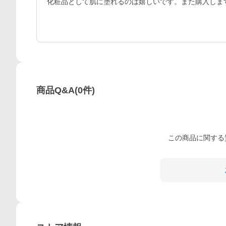
化粧品として肌に塗れるのは嬉しいです。また購入しま
商品Q&A
(
0
件)
この
商品
に関する