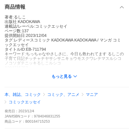
商品情報
著者:るしこ
出版社:KADOKAWA
連載誌/レーベル:コミックエッセイ
ページ数:137
提供開始日:2023/12/04
タグ:レディースコミック KADOKAWA KADOKAWA / マンガ コミ
ックエッセイ
タイトルID:EB-711794
キーワード:ちっちゃなやさしさに、今日も救われてます るしこの
子育て日記チッチャナヤサシサニキョウモスクワレテマスルシコ
ノコソダテニッキるしこルシコ
A004715253
※当ストアの商品は、アプリでは購入できません。
もっと見る
るしこ
KADOKAWA
コミックエッセイ
レディースコミック
KADOKAWA
KADOKAWA / マンガ
コミックエ
本、雑誌、コミック
コミック、アニメ
マニア
ッセイ
まさか自分が親になる日が来るなんて……親元を離れて結婚し
コミックエッセイ
て、子どもが生まれて必死で過ごしてきた4年。過去に誰かにもら
った優しさが、じわじわといまの自分を励ましてくれることに今
発売日：
2023/12/4
日も救われて。少しずつ世界が広がっていくジュニア、新しく増
JAN/ISBNコード：
9784046831255
えた猫のテオ、そして出会った街の人たち……今日もやさしさを
商品
コード：
B00164715253
ありがとう。
ちっちゃなやさしさに、今日も救われてます るしこの子育て日記