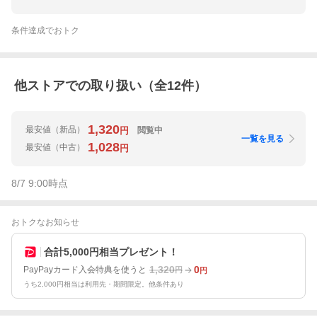
条件達成でおトク
他ストアでの取り扱い（全
12
件）
1,320
最安値
（新品）
閲覧中
円
一覧を見る
1,028
最安値
（中古）
円
8/7 9:00
時点
おトクなお知らせ
合計5,000円相当プレゼント！
1,320
0
PayPayカード入会特典を使うと
円
円
うち2,000円相当は利用先・期間限定。他条件あり