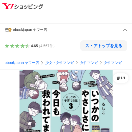
ebookjapan ヤフー店
ストアトップを見る
4.65
（
4,567
件
）
ebookjapan ヤフー店
少女・女性マンガ
女性マンガ
女性マンガ
1
/
1