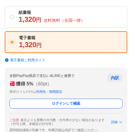
紙書籍
1,320
円
送料無料
（全国一律）
電子書籍
1,320
円
電子書籍ご利用ガイド
全額PayPay残高で支払い&LINEと連携で
内訳
獲得
5
%
（
60
pt）
獲得のうち4.5%は
利用先・期間限定
ログインして確認
ご注意
表示よりも実際の付与数・付与率が少ない場合があります
詳細
（付与上限、未確定の付与等）
原則税抜価格が対象です。特典詳細は内訳でご確認ください。