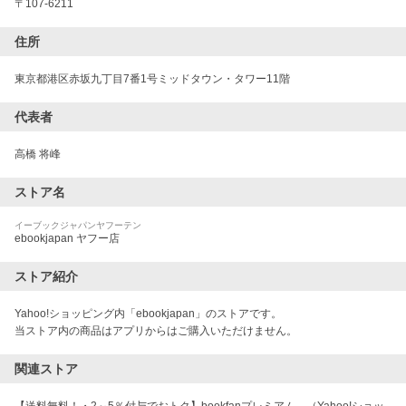
〒
107-6211
住所
東京都港区赤坂九丁目7番1号ミッドタウン・タワー11階
代表者
高橋 将峰
ストア名
イーブックジャパンヤフーテン
ebookjapan ヤフー店
ストア紹介
Yahoo!ショッピング内「ebookjapan」のストアです。 

当ストア内の商品はアプリからはご購入いただけません。
関連ストア