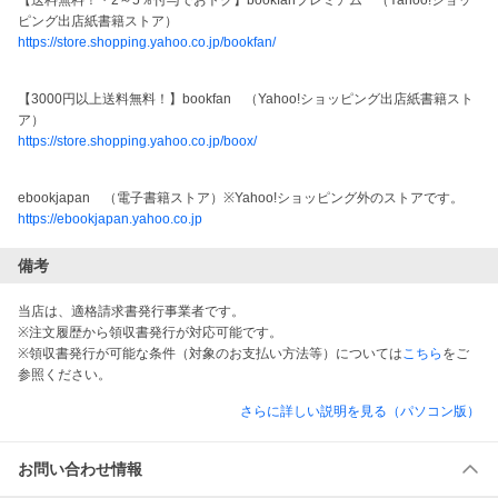
【送料無料！・2～5％付与でおトク】bookfanプレミアム　（Yahoo!ショッ
ピング出店紙書籍ストア）
https://store.shopping.yahoo.co.jp/bookfan/
【3000円以上送料無料！】bookfan　（Yahoo!ショッピング出店紙書籍スト
ア）
https://store.shopping.yahoo.co.jp/boox/
ebookjapan　（電子書籍ストア）※Yahoo!ショッピング外のストアです。
https://ebookjapan.yahoo.co.jp
備考
当店は、適格請求書発行事業者です。
※注文履歴から領収書発行が対応可能です。
※領収書発行が可能な条件（対象のお支払い方法等）については
こちら
をご
参照ください。
さらに詳しい説明を見る（パソコン版）
お問い合わせ情報