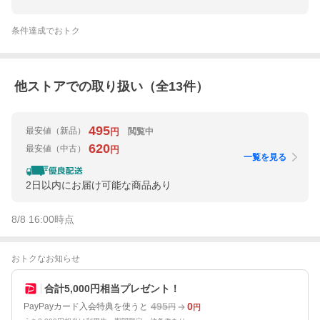
条件達成でおトク
他ストアでの取り扱い（全
13
件）
495
最安値
（新品）
閲覧中
円
620
最安値
（中古）
円
一覧を見る
2日以内にお届け可能な商品あり
8/8 16:00
時点
おトクなお知らせ
合計5,000円相当プレゼント！
495
0
PayPayカード入会特典を使うと
円
円