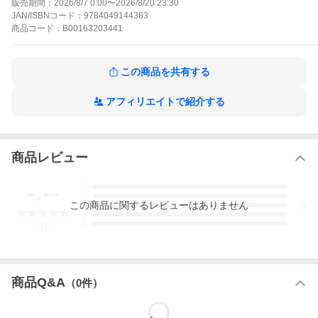
販売期間：
2026/8/7 0:00
〜
2026/8/20 23:30
ースで大激突!! の巻カービィの弱点見〜つけたっ! の巻ファッティ
JAN/ISBNコード：
9784049144383
ホエールを救出せよ!! の巻カービィのアルバイト! の巻オバケやし
商品
コード：
B00163203441
きをクリアせよ!! の巻登場!! メタナイト!! の巻(C)Nintendo / HAL L
aboratory, Inc. KB22-7558
星のカービィ プププヒーローの作品をもっと見る
この商品を共有する
アフィリエイトで紹介する
商品レビュー
-.--
5
4
この
商品
に関するレビューはありません
3
2
1
-
件
商品Q&A
（
0
件）