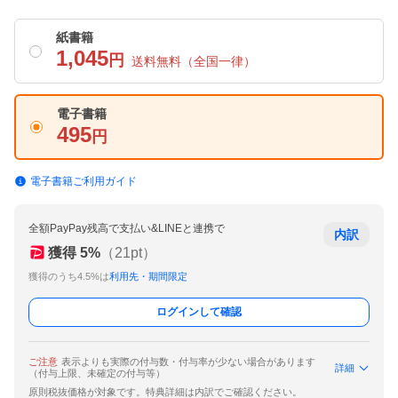
紙書籍
1,045
円
送料無料
（全国一律）
電子書籍
495
円
電子書籍ご利用ガイド
全額PayPay残高で支払い&LINEと連携で
内訳
獲得
5
%
（
21
pt）
獲得のうち4.5%は
利用先・期間限定
ログインして確認
ご注意
表示よりも実際の付与数・付与率が少ない場合があります
詳細
（付与上限、未確定の付与等）
原則税抜価格が対象です。特典詳細は内訳でご確認ください。