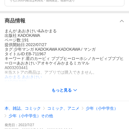
うち2,000円相当は利用先・期間限定。他条件あり
商品情報
まんが:あおきけい&みかまる
出版社:KADOKAWA
ページ数:191
提供開始日:2022/07/27
タグ:少年マンガ KADOKAWA KADOKAWA / マンガ
タイトルID:EB-711967
キーワード:星のカービィ プププヒーローホシノカービィプププヒ
ーローあおきけいアオキケイみかまるミカマル
A003203441
※当ストアの商品は、アプリでは購入できません。
みかまる
あおきけい
KADOKAWA
少年マンガ
KADOKAWA
KADOKAWA / マンガ
もっと見る
なんでもすいこむ食いしん坊なカービィが、平和な国・プププラ
ンドにやってきた!「ごちめまして!! ボク カービィ!!」(ごちめまし
て→「ごちそうさま」+「はじめまして」をあわせたカービィのあ
いさつだよ)わがままで食いしん坊な、自称プププランドの王様・
本、雑誌、コミック
コミック、アニメ
少年（小中学生）
デデデ大王と今日もごちそうをめぐって大騒ぎ!!カービィといっし
ょにくらすことになったチリ―も巻き込んでドタバタにぎやかな
少年（小中学生）その他
毎日がはじまるよー!■目次ごちめまして!! ボク カービィ!! の巻ナ
ゾの雷でまっ黒コゲ!? の巻カービィをつかまえろ! の巻ゆうかいは
発売日：
2022/7/27
んは……カービィ!? の巻ナックルジョーと修行せよ! の巻グルメレ