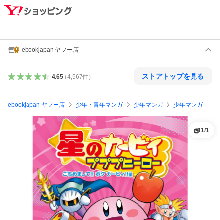
ebookjapan ヤフー店
ストアトップを見る
4.65
（
4,567
件
）
ebookjapan ヤフー店
少年・青年マンガ
少年マンガ
少年マンガ
1
/
1