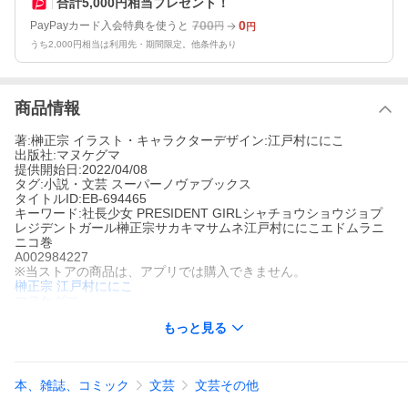
合計5,000円相当プレゼント！
700
0
PayPayカード入会特典を使うと
円
円
うち2,000円相当は利用先・期間限定。他条件あり
商品情報
著:榊正宗 イラスト・キャラクターデザイン:江戸村ににこ
出版社:マヌケグマ
提供開始日:2022/04/08
タグ:小説・文芸 スーパーノヴァブックス
タイトルID:EB-694465
キーワード:社長少女 PRESIDENT GIRLシャチョウショウジョプ
レジデントガール榊正宗サカキマサムネ江戸村ににこエドムラニ
ニコ巻
A002984227
※当ストアの商品は、アプリでは購入できません。
榊正宗
江戸村ににこ
マヌケグマ
小説・文芸
スーパーノヴァブックス
もっと見る
天宮翼17歳。「わたし、社長になります!」銀髪の美少女、そして
AI開発の世界的大企業「天宮システム」の創業者の一人娘であ
り、天才ゲーマーでもある天宮翼。父親の病死に続く会社の倒産
で生活が一変、ほぼ全てを失いネカフェ難民生活が始まる。しか
本、雑誌、コミック
文芸
文芸その他
し、失意のどん底の状況から、ただ一人彼女に付き添う、父親の
元側近で元プロボクサー、そして過去の飛行機事故で感情を失っ