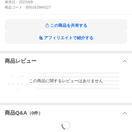
発売日：
2022/4/8
た男、間伸と共に、ゲーム会社「天宮システム2」を立ち上げ、彼
女が愛するゲームで業界に乗り込み、一発逆転を狙う。やがて理
商品
コード：
B00162984227
想の面白いゲームを追い求めてゲーム大手企業を飛び出したカリ
スマゲーム開発者・東島秀樹、翼のストーカーで眼鏡巨乳の美少
女・神田エリカらの仲間を得て、幾多の困難を乗り越え、遂にリ
この商品を共有する
リースされる天宮システム2の新作ゲーム。しかし、彼女達は思い
がけない巨大な陰謀と危機の真っ只中に引き込まれ、そしてその
危機が人類全体に及ぼうとする時、彼女は自分の奇跡的な宿命を
アフィリエイトで紹介する
知る――。小さなゲーム会社起業から始まった、社長少女・天宮
翼の物語は、果たしてどこに辿り着くのか?ゲームディレクター、
CGクリエイター、キャラクター企画(東北ずん子等)、小説家とし
て活躍する榊正宗が送り出す、彼のゲーム愛と、次世代人工知能
システム、インターネット、ゲーム業界、国家機密、アンドロイ
商品レビュー
ド、火星探査計画、そして時空を越える恋と、疾走するように拡
がるケオティックな世界観とが融合する傑作SF小説作品。イラス
-.--
5
ト・キャラクターデザインは江戸村ににこ(東北ずん子キャラクタ
4
ーデザイン等)。※この作品は令和2年7月に株式会社スペースシャ
この
商品
に関するレビューはありません
3
ワーネットワークより刊行された作品の一部を改訂し電子書籍化
2
したものです。
1
-
件
社長少女 PRESIDENT GIRLの作品をもっと見る
商品Q&A
（
0
件）