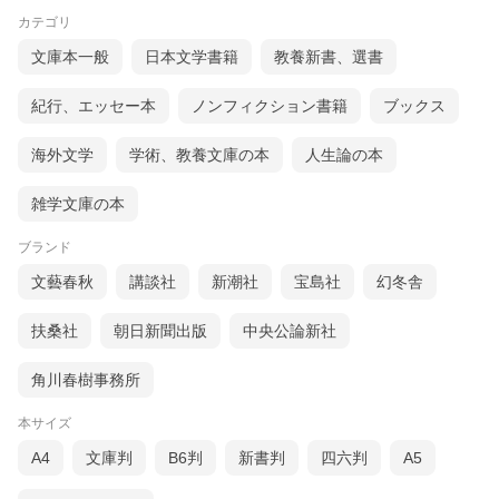
カテゴリ
文庫本一般
日本文学書籍
教養新書、選書
紀行、エッセー本
ノンフィクション書籍
ブックス
海外文学
学術、教養文庫の本
人生論の本
雑学文庫の本
ブランド
文藝春秋
講談社
新潮社
宝島社
幻冬舎
扶桑社
朝日新聞出版
中央公論新社
角川春樹事務所
本サイズ
A4
文庫判
B6判
新書判
四六判
A5