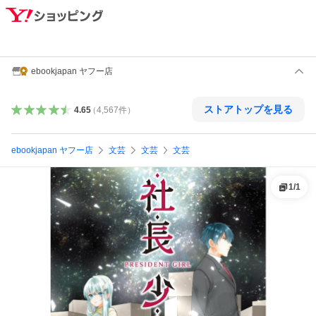
ebookjapan ヤフー店
ストアトップを見る
4.65
（
4,567
件
）
ebookjapan ヤフー店
文芸
文芸
文芸
1
/
1