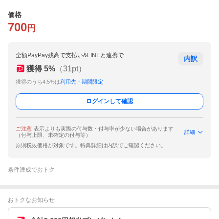
価格
700
円
全額PayPay残高で支払い&LINEと連携で
内訳
獲得
5
%
（
31
pt）
獲得のうち4.5%は
利用先・期間限定
ログインして確認
ご注意
表示よりも実際の付与数・付与率が少ない場合があります
詳細
（付与上限、未確定の付与等）
原則税抜価格が対象です。特典詳細は内訳でご確認ください。
条件達成でおトク
おトクなお知らせ