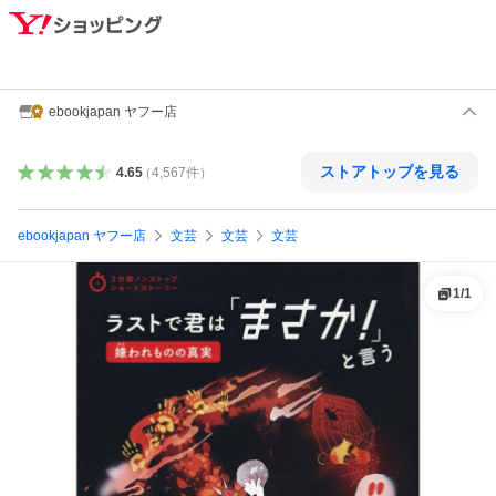
ebookjapan ヤフー店
ストアトップを見る
4.65
（
4,567
件
）
ebookjapan ヤフー店
文芸
文芸
文芸
1
/
1