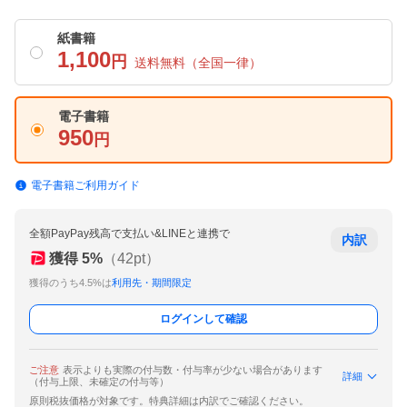
紙書籍
1,100
円
送料無料
（全国一律）
電子書籍
950
円
電子書籍ご利用ガイド
全額PayPay残高で支払い&LINEと連携で
内訳
獲得
5
%
（
42
pt）
獲得のうち4.5%は
利用先・期間限定
ログインして確認
ご注意
表示よりも実際の付与数・付与率が少ない場合があります
詳細
（付与上限、未確定の付与等）
原則税抜価格が対象です。特典詳細は内訳でご確認ください。