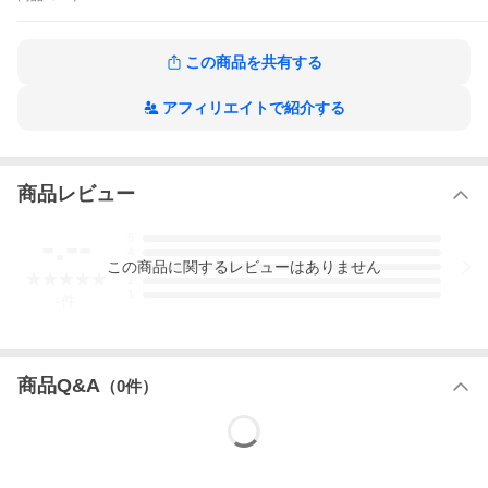
が変わる/外来種おじさん/人類の夢/美男美女の村/鬼のふるさと/読
書感想文/人気番組・あなたの惑星におじゃま/嫌われ者の最後の願
い/ひきちぎり小僧/赤ずきんちゃんラブ/素直じゃないにもほどが
この商品を共有する
ある/野菜嫌い/嫌われ屋/黒猫に出会う街で
3分間ノンストップショートストーリー ラストで君は「まさか!」
と言う 嫌われものの真実の作品をもっと見る
アフィリエイトで紹介する
商品レビュー
-.--
5
4
この
商品
に関するレビューはありません
3
2
1
-
件
商品Q&A
（
0
件）