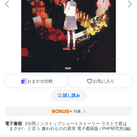
おまかせ比較
お気に入り
試し読み
対象
電子書籍
3分間ノンストップショートストーリー ラストで君は
「まさか!」と言う 嫌われものの真実 電子書籍版 / PHP研究所(編)