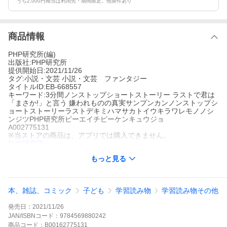
うち2,000円相当は利用先・期間限定。他条件あり
商品情報
PHP研究所(編)
出版社:PHP研究所
提供開始日:2021/11/26
タグ:小説・文芸 小説・文芸 ファンタジー
タイトルID:EB-668557
キーワード:3分間ノンストップショートストーリー ラストで君は
「まさか!」と言う 嫌われものの真実サンプンカンノンストップシ
ョートストーリーラストデキミハマサカトイウキラワレモノノシ
ンジツPHP研究所ピーエイチピーケンキュウジョ
A002775131
※当ストアの商品は、アプリでは購入できません。
PHP研究所
PHP研究所
もっと見る
小説・文芸
小説・文芸 ファンタジー
真実はいつもひとつとは限らない。君が嫌いなアイツにも隠され
た真実があるかもしれない。さぁ、目を背けないで、じっくり見
て。3分後、「嫌い」が「好き」に変わる!? 衝撃のラスト! 【本書
本、雑誌、コミック
子ども
学習読み物
学習読み物その他
の特徴】みにくいアヒルの子が「みにくい」と言われる本当の理
由とは!? 苦手な黒猫が幸運をもたらしてくれる!? 黒猫の正体は実
発売日：
2021/11/26
は・・・・・・。「嫌われもの」がテーマのショートショートを2
0話収録! 【目次】プロローグ/さわやか月曜日/毛嫌いしないで/人
JAN/ISBNコード：
9784569880242
類の敵/ゾンビール/みにくいアヒルの子/自分が変われば、すべて
商品
コード：
B00162775131