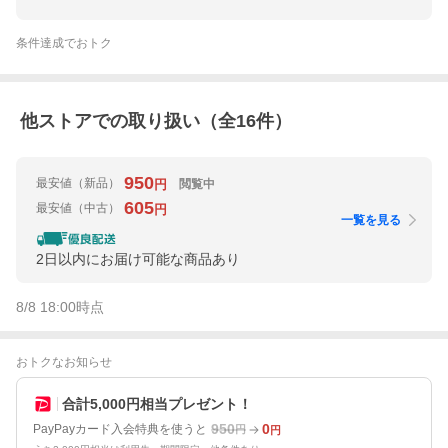
条件達成でおトク
他ストアでの取り扱い（全
16
件）
950
最安値
（新品）
閲覧中
円
605
最安値
（中古）
円
一覧を見る
2日以内にお届け可能な商品あり
8/8 18:00
時点
おトクなお知らせ
合計5,000円相当プレゼント！
950
0
PayPayカード入会特典を使うと
円
円