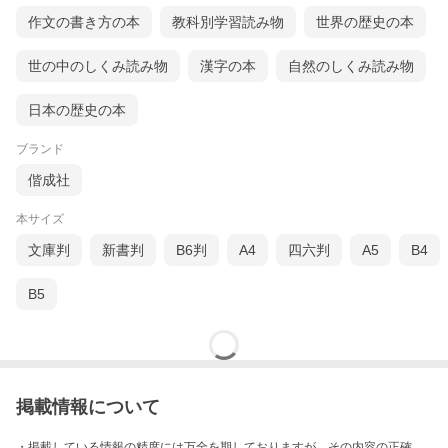
作文の書き方の本
教科別学習読み物
世界の歴史の本
世の中のしくみ読み物
漢字の本
自然のしくみ読み物
日本の歴史の本
ブランド
偕成社
本サイズ
文庫判
新書判
B6判
A4
四六判
A5
B4
B5
掲載情報について
・掲載している情報の精度には万全を期しておりますが、その内容の正確