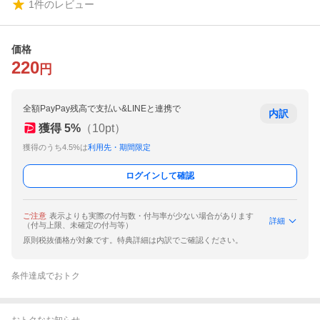
1
件のレビュー
価格
220
円
全額PayPay残高で支払い&LINEと連携で
内訳
獲得
5
%
（
10
pt）
獲得のうち4.5%は
利用先・期間限定
ログインして確認
ご注意
表示よりも実際の付与数・付与率が少ない場合があります
詳細
（付与上限、未確定の付与等）
原則税抜価格が対象です。特典詳細は内訳でご確認ください。
条件達成でおトク