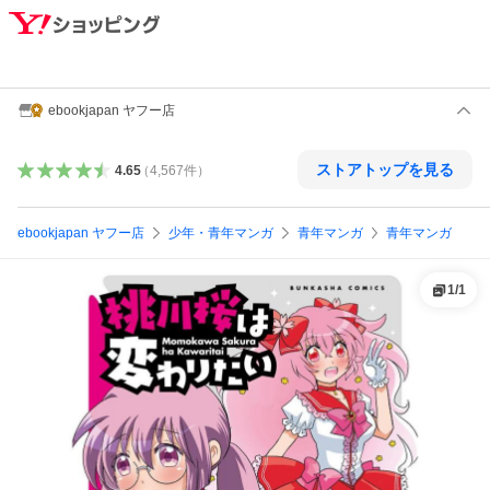
ebookjapan ヤフー店
ストアトップを見る
4.65
（
4,567
件
）
ebookjapan ヤフー店
少年・青年マンガ
青年マンガ
青年マンガ
1
/
1