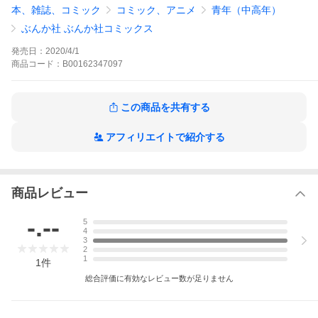
いで帰宅して、することといえばお気に入りのアニメ鑑賞! 会社に
本、雑誌、コミック
コミック、アニメ
青年（中高年）
はオタクなことをひた隠すアラサ―OL・桃川桜がひょんなことか
ら社会人コスプレサークルを発見!! 趣味を語り合える仲間ができ
ぶんか社 ぶんか社コミックス
ると思いきや、そこにいたのは会社の課長!? しかもこのサークル
人数不足で廃止寸前!? 根暗でネガティブな主人公と破天荒で個性
発売日：
2020/4/1
的なキャラクターが巻き起こす社会人ドタバタコメディー!
商品
コード：
B00162347097
桃川桜は変わりたい (1)はこちら
桃川桜は変わりたい(分冊版) 【第1話】はこちら
桃川桜は変わりたい(分冊版) 【第2話】はこちら
桃川桜は変わりたい(分冊版) 【第4話】はこちら
この商品を共有する
桃川桜は変わりたい(分冊版) 【第5話】はこちら
桃川桜は変わりたい(分冊版) 【第6話】はこちら
桃川桜は変わりたい(分冊版)の作品をもっと見る
アフィリエイトで紹介する
商品レビュー
-.--
5
4
3
2
1
1
件
総合評価に有効なレビュー数が足りません