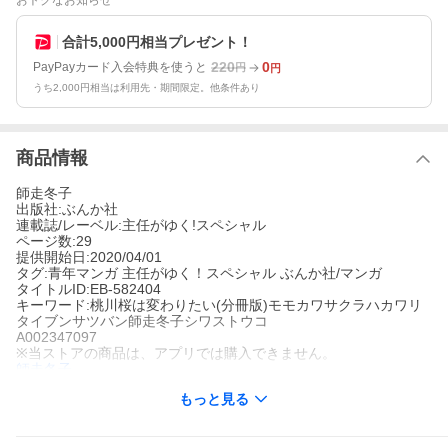
おトクなお知らせ
合計5,000円相当プレゼント！
220
0
PayPayカード入会特典を使うと
円
円
うち2,000円相当は利用先・期間限定。他条件あり
商品情報
師走冬子
出版社:ぶんか社
連載誌/レーベル:主任がゆく!スペシャル
ページ数:29
提供開始日:2020/04/01
タグ:青年マンガ 主任がゆく！スペシャル ぶんか社/マンガ
タイトルID:EB-582404
キーワード:桃川桜は変わりたい(分冊版)モモカワサクラハカワリ
タイブンサツバン師走冬子シワストウコ
A002347097
※当ストアの商品は、アプリでは購入できません。
師走冬子
ぶんか社
もっと見る
主任がゆく!スペシャル
青年マンガ
主任がゆく！スペシャル
ぶんか社/マンガ
社会人が遊んだっていいじゃない!! 会社での付き合いをさけて急