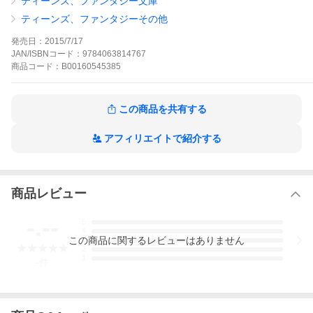
ティーンズ、ファンタジー文庫
リーダーカップルに反撃すること。はじめは気乗りしなかった伊
園も、次第に湊の意見に賛同するようになる。いじめのターゲッ
ティーンズ、ファンタジーその他
トの原を巻き込み、三人の過激な反逆が始まる。
ラン・オーバーの作品をもっと見る
発売日：
2015/7/17
JAN/ISBNコード：
9784063814767
商品
コード：
B00160545385
この商品を共有する
アフィリエイトで紹介する
商品レビュー
-.--
5
4
この
商品
に関するレビューはありません
3
2
1
-
件