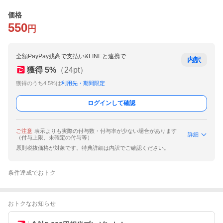
価格
550
円
全額PayPay残高で支払い&LINEと連携で
内訳
獲得
5
%
（
24
pt）
獲得のうち4.5%は
利用先・期間限定
ログインして確認
ご注意
表示よりも実際の付与数・付与率が少ない場合があります
詳細
（付与上限、未確定の付与等）
原則税抜価格が対象です。特典詳細は内訳でご確認ください。
条件達成でおトク
おトクなお知らせ