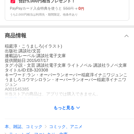
合計5,000円相当プレゼント！
550
0
PayPayカード入会特典を使うと
円
円
うち2,000円相当は利用先・期間限定。他条件あり
商品情報
稲庭淳・こうましろ(イラスト)
出版社:講談社/文芸
連載誌/レーベル:講談社電子文庫
提供開始日:2015/07/17
タグ:小説・文芸 講談社電子文庫 ライトノベル 講談社ラノベ文庫
タイトルID:EB-320308
キーワード:ラン・オーバーランオーバー稲庭淳イナニワジュンこ
うましろコウマシロラン・オーバーランオーバー稲庭淳イナニワ
ジュン
A001545385
※当ストアの商品は、アプリでは購入できません。
稲庭淳
こうましろ
講談社/文芸
もっと見る
講談社電子文庫
小説・文芸
講談社電子文庫
ライトノベル
講談社ラノベ文庫
湊里香が転校してきてから、クラスは一変する。いじめのターゲ
ットにされても動じない彼女はあるとき伊園を呼び出した。湊に
本、雑誌、コミック
コミック、アニメ
秘密を知られた伊園は、言われるがまま同棲生活をスタートさせ
る。不思議な彼女は伊園にあることを提案する。それはいじめの