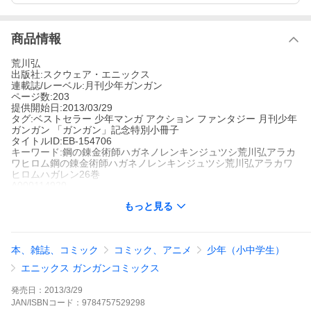
商品情報
荒川弘
出版社:スクウェア・エニックス
連載誌/レーベル:月刊少年ガンガン
ページ数:203
提供開始日:2013/03/29
タグ:ベストセラー 少年マンガ アクション ファンタジー 月刊少年
ガンガン 「ガンガン」記念特別小冊子
タイトルID:EB-154706
キーワード:鋼の錬金術師ハガネノレンキンジュツシ荒川弘アラカ
ワヒロム鋼の錬金術師ハガネノレンキンジュツシ荒川弘アラカワ
ヒロムハガレン26巻
A000114920
※当ストアの商品は、アプリでは購入できません。
もっと見る
荒川弘
スクウェア・エニックス
月刊少年ガンガン
ベストセラー
少年マンガ
アクション
ファンタジー
月刊少年ガン
本、雑誌、コミック
コミック、アニメ
少年（小中学生）
ガン
「ガンガン」記念特別小冊子
ついに揃った5人の人柱。国土錬成陣が発動し、闇が世界を覆
エニックス ガンガンコミックス
う…!!神の力を手にしたフラスコの中の小人(ホムンクルス)の圧倒
的な力。そして錬金術を封じられたエドやアル達。絶体絶命の危
発売日：
2013/3/29
機に、対抗する術(すべ)は…!
JAN/ISBNコード：
9784757529298
鋼の錬金術師の作品をもっと見る