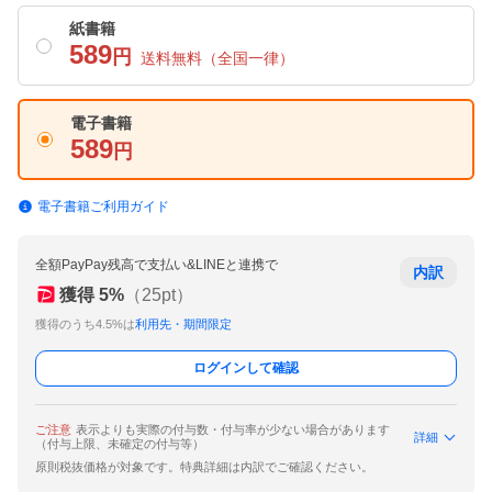
紙書籍
589
円
送料無料
（全国一律）
電子書籍
589
円
電子書籍ご利用ガイド
全額PayPay残高で支払い&LINEと連携で
内訳
獲得
5
%
（
25
pt）
獲得のうち4.5%は
利用先・期間限定
ログインして確認
ご注意
表示よりも実際の付与数・付与率が少ない場合があります
詳細
（付与上限、未確定の付与等）
原則税抜価格が対象です。特典詳細は内訳でご確認ください。