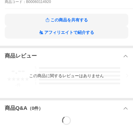
商品
コード：
B00060114920
この商品を共有する
アフィリエイトで紹介する
商品レビュー
-.--
5
4
この
商品
に関するレビューはありません
3
2
1
-
件
商品Q&A
（
0
件）