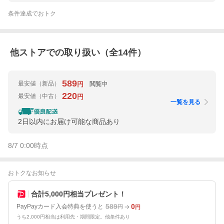
条件達成でおトク
他ストアでの取り扱い（全
14
件）
589
最安値
（新品）
閲覧中
円
220
最安値
（中古）
円
一覧を見る
2日以内にお届け可能な商品あり
8/7 0:00
時点
おトクなお知らせ
合計5,000円相当プレゼント！
589
0
PayPayカード入会特典を使うと
円
円
うち2,000円相当は利用先・期間限定。他条件あり