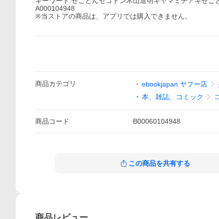
キーワード:せごどんセゴドン木山道明キヤマミチアキせご
A000104948
※当ストアの商品は、アプリでは購入できません。
商品
カテゴリ
ebookjapan ヤフー店
本、雑誌、コミック
商品
コード
B00060104948
この商品を共有する
商品
レビュー