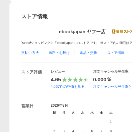
ストア情報
ebookjapan ヤフー店
Yahoo!ショッピング内「ebookjapan」のストアです。 当ストア内の商
支払い方法
送料・お届け
返品・交換
ストア情報
ストア評価
レビュー
注文キャンセル発生率
4.65
0.000％
4,567
件の評価を見る
注文キャンセル発生率
営業日
2026年8月
日
月
火
水
木
金
土
1
2
3
4
5
6
7
8