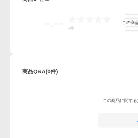
5
-.--
4
この
商
3
2
-
件
1
商品Q&A
(
0
件)
この
商品
に関する