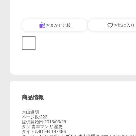
おまかせ比較
お気に入り
商品情報
木山道明
ページ数:222
提供開始日:2013/03/29
タグ:青年マンガ 歴史
タイトルID:EB-147486