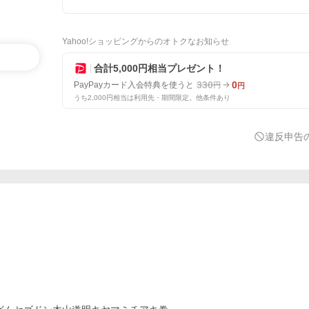
Yahoo!ショッピングからのオトクなお知らせ
合計5,000円相当プレゼント！
330
0
PayPayカード入会特典を使うと
円
円
うち2,000円相当は利用先・期間限定。他条件あり
違反申告