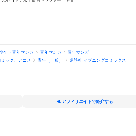
どんセゴドン木山道明キヤマミチアキ巻
少年・青年マンガ
青年マンガ
青年マンガ
コミック、アニメ
青年（一般）
講談社 イブニングコミックス
アフィリエイトで紹介する