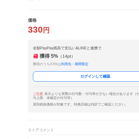
価格
330
円
全額PayPay残高で支払い&LINEと連携で
獲得
5
%
（
14
pt）
獲得のうち4.5%は
利用先・期間限定
ログインして確認
ご注意
表示よりも実際の付与数・付与率が少ない場合があります（
与上限、未確定の付与等）
原則税抜価格が対象です。特典詳細は内訳でご確認ください。
ストアコメント