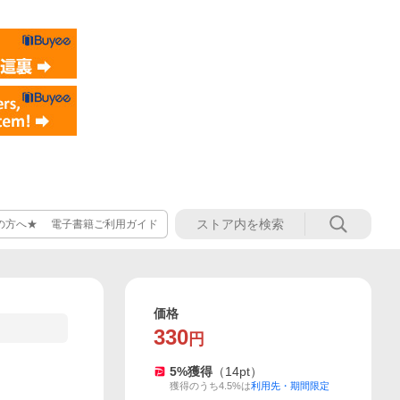
の方へ★ 電子書籍ご利用ガイド
価格
330
円
5
%獲得
（
14
pt）
獲得のうち4.5%は
利用先・期間限定