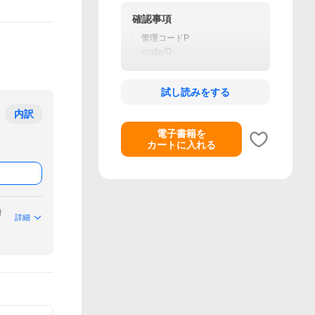
確認事項
管理コードP
code/0
試し読みをする
内訳
電子書籍を
カートに入れる
付
詳細