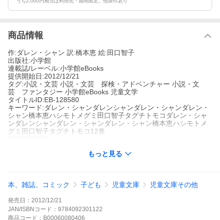
うち2,000円相当は利用先・期間限定。他条件あり
商品情報
作:ダレン・シャン 訳:橋本恵 絵:田口智子
出版社:小学館
連載誌/レーベル:小学館eBooks
提供開始日:2012/12/21
タグ:小説・文芸 小説・文芸 探検・アドベンチャー 小説・文
芸 ファンタジー 小学館eBooks 児童文学
タイトルID:EB-128580
キーワード:ダレン・シャンダレンシャンダレン・シャンダレン・
シャン橋本恵ハシモトメグミ田口智子タグチトモコダレン・シャ
ンダレンシャンダレン・シャンダレン・シャン橋本恵ハシモトメ
グミ田口智子タグチトモコ12巻
A000080406
※当ストアの商品は、アプリでは購入できません。
もっと見る
ダレン・シャン
橋本恵
田口智子
小学館
小学館eBooks
小説・文芸
小説・文芸 探検・アドベンチャー
小説・文芸 ファ
本、雑誌、コミック
子ども
児童文庫
児童文庫その他
ンタジー
小学館eBooks
児童文学
世界中で大ヒットした英国産ダークファンタジーの超大作、第12
発売日：
2012/12/21
弾!ついに最終巻!世代を超えて大人たちもハマってしまった児童文
学の最高傑作!ダークさ満載のストーリー、不気味にキャラ立ちし
JAN/ISBNコード：
9784092301122
た登場人物の不可思議な魅力。先の読めないどんでん返しの連
商品
コード：
B00060080406