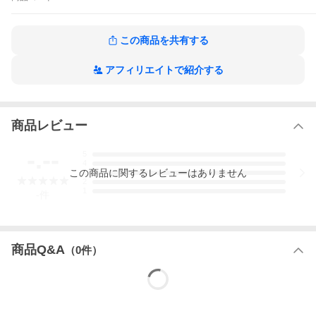
続、そして、読み終わったときの心にずしんとひびく人間社会へ
のアイロニー。優等生ファンタジーと一線を画した本作品をシリ
ーズでお楽しみください!シリーズ最終巻。運命の対決を迎える主
この商品を共有する
人公ダレンと、昔の親友スティーブ。ダレンは運命を受け入れて
闇の帝王となるのか、またはバンパイアとして滅びていく運命を
選ぶのか。驚きの結末にシリーズは終わる!
アフィリエイトで紹介する
ダレン・シャンの作品をもっと見る
商品レビュー
-.--
5
4
この
商品
に関するレビューはありません
3
2
1
-
件
商品Q&A
（
0
件）