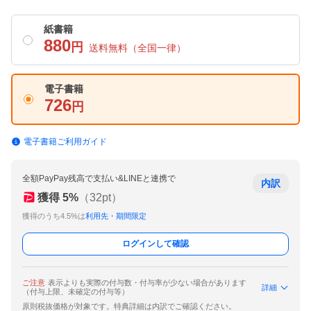
紙書籍
880
円
送料無料
（全国一律）
電子書籍
726
円
電子書籍ご利用ガイド
全額PayPay残高で支払い&LINEと連携で
内訳
獲得
5
%
（
32
pt）
獲得のうち4.5%は
利用先・期間限定
ログインして確認
ご注意
表示よりも実際の付与数・付与率が少ない場合があります
詳細
（付与上限、未確定の付与等）
原則税抜価格が対象です。特典詳細は内訳でご確認ください。