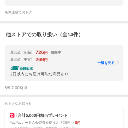
条件達成でおトク
他ストアでの取り扱い（全
14
件）
726
最安値
（新品）
閲覧中
円
269
最安値
（中古）
円
一覧を見る
2日以内にお届け可能な商品あり
8/9 7:00
時点
おトクなお知らせ
合計5,000円相当プレゼント！
726
0
PayPayカード入会特典を使うと
円
円