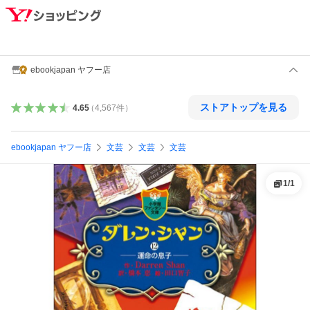
ebookjapan ヤフー店
ストアトップを見る
4.65
（
4,567
件
）
ebookjapan ヤフー店
文芸
文芸
文芸
1
/
1