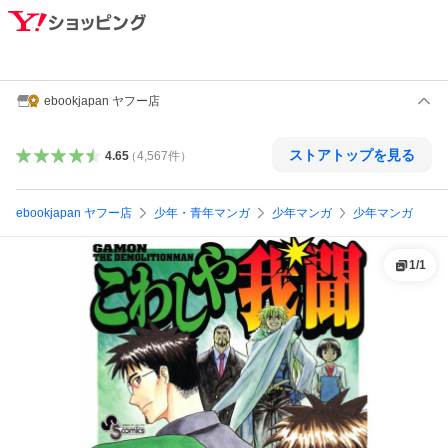
ebookjapan ヤフー店
ストアトップを見る
4.65
（
4,567
件
）
ebookjapan ヤフー店
少年・青年マンガ
少年マンガ
少年マンガ
1
/
1