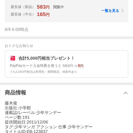
583
最安値
（新品）
閲覧中
円
一覧を見る
165
最安値
（中古）
円
8/9 6:00
時点
おトクなお知らせ
合計5,000円相当プレゼント！
583
0
PayPayカード入会特典を使うと
円
円
うち2,000円相当は利用先・期間限定。他条件あり
商品情報
藤木俊
出版社:小学館
連載誌/レーベル:少年サンデー
ページ数:191
提供開始日:2011/12/06
タグ:少年マンガ アクション 仕事 少年サンデー
タイトルID:EB-123837