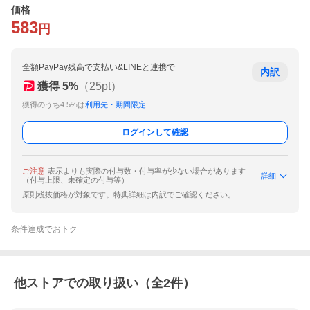
価格
583
円
全額PayPay残高で支払い&LINEと連携で
内訳
獲得
5
%
（
25
pt）
獲得のうち4.5%は
利用先・期間限定
ログインして確認
ご注意
表示よりも実際の付与数・付与率が少ない場合があります
詳細
（付与上限、未確定の付与等）
原則税抜価格が対象です。特典詳細は内訳でご確認ください。
条件達成でおトク
他ストアでの取り扱い（全
2
件）