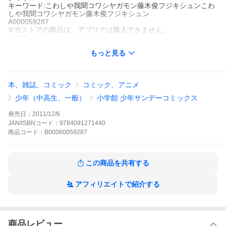
キーワード:こわしや我聞コワシヤガモン藤木俊フジキシュンこわ
しや我聞コワシヤガモン藤木俊フジキシュン
A000059287
※当ストアの商品は、アプリでは購入できません。
藤木俊
小学館
もっと見る
少年サンデー
少年マンガ
アクション
仕事
少年サンデー
夏休みのある日、工具楽家では長女・果歩を中心に「國生陽菜兄
嫁化計画」なる特別緊急会議が開かれた。妹たちに優も加わって
本、雑誌、コミック
コミック、アニメ
悪だくみが進行しているとも知らず、我聞と陽菜は卓球部の合宿
行きが決まってのほほん気分。だがその頃、先日我聞らを苦しめ
少年（中高生、一般）
小学館 少年サンデーコミックス
た科学スーツの開発組織「真芝グループ」も特別会議を開いてい
て…。
発売日：
2011/12/6
こわしや我聞の作品をもっと見る
JAN/ISBNコード：
9784091271440
商品
コード：
B00060059287
この商品を共有する
アフィリエイトで紹介する
商品レビュー