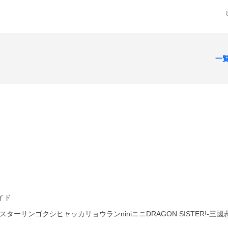
一
イド
シスターサンゴクシヒャッカリョウランniniニニDRAGON SISTER!-三國