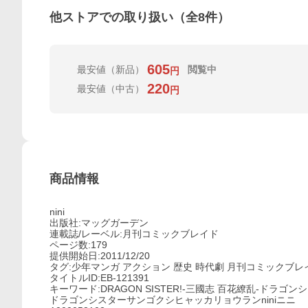
他ストアでの取り扱い（全
8
件）
605
最安値
（新品）
閲覧中
円
220
最安値
（中古）
円
商品情報
nini
出版社:マッグガーデン
連載誌/レーベル:月刊コミックブレイド
ページ数:179
提供開始日:2011/12/20
タグ:少年マンガ アクション 歴史 時代劇 月刊コミックブレ
タイトルID:EB-121391
キーワード:DRAGON SISTER!-三國志 百花繚乱-ドラゴン
ドラゴンシスターサンゴクシヒャッカリョウランniniニニ