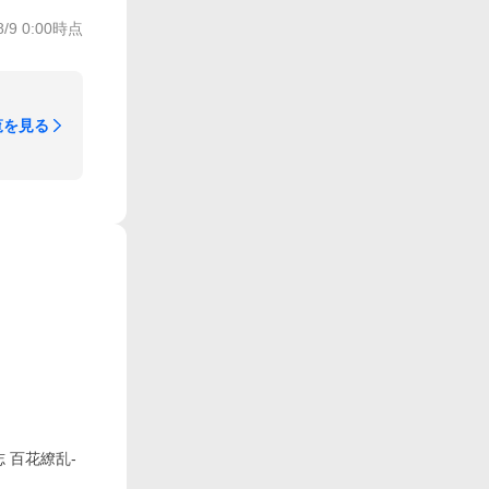
8/9 0:00
時点
覧を見る
志 百花繚乱-