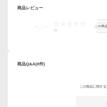
商品
レビュー
5
-.--
4
この
商
3
2
-
件
1
商品Q&A
(
0
件)
この
商品
に関する