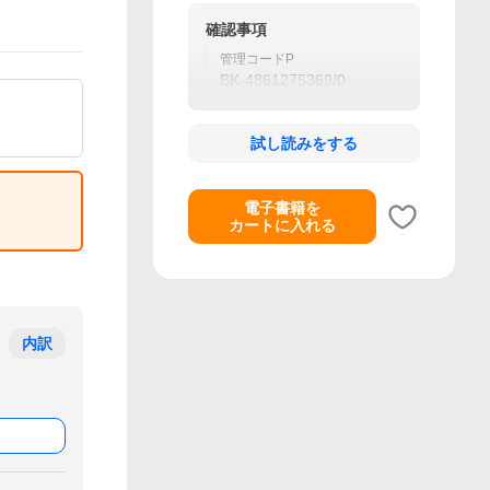
確認事項
管理コードP
BK-4861275369/0
試し読みをする
電子書籍を
カートに入れる
内訳