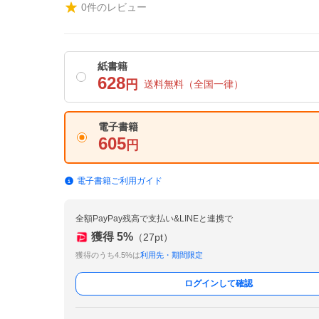
0
件のレビュー
紙書籍
628
円
送料無料
（全国一律）
電子書籍
605
円
電子書籍ご利用ガイド
全額PayPay残高で支払い&LINEと連携で
獲得
5
%
（
27
pt）
獲得のうち4.5%は
利用先・期間限定
ログインして確認