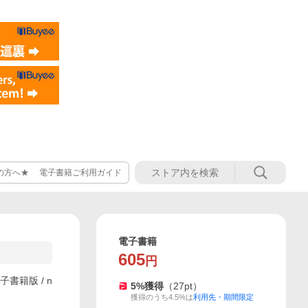
の方へ★ 電子書籍ご利用ガイド
電子書籍
605
円
子書籍版 / n
5
%獲得
（
27
pt）
獲得のうち4.5%は
利用先・期間限定