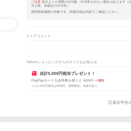
ご注意
表示よりも実際の付与数・付与率が少ない場合があります（
与上限、未確定の付与等）
原則税抜価格が対象です。特典詳細は内訳でご確認ください。
ストアコメント
Yahoo!ショッピングからのオトクなお知らせ
合計5,000円相当プレゼント！
605
0
PayPayカード入会特典を使うと
円
円
うち2,000円相当は利用先・期間限定。他条件あり
違反申告