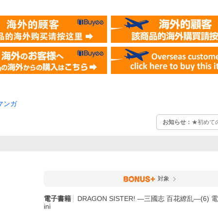
マンガ
お知らせ：
★初めて
対象
電子書籍
DRAGON SISTER! ―三國志 百花繚乱―(6) 電
ini