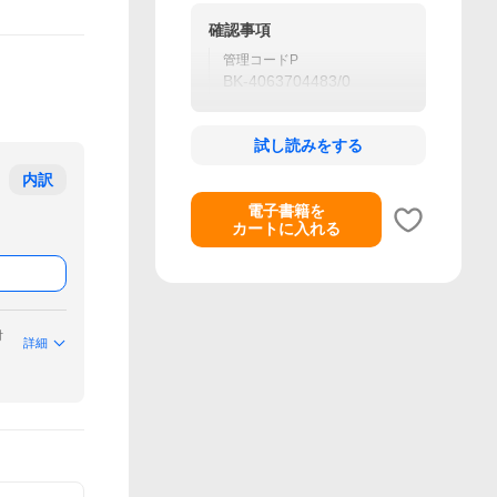
確認事項
管理コードP
BK-4063704483/0
試し読みをする
内訳
電子書籍を
カートに入れる
付
詳細