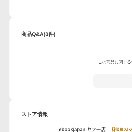
商品Q&A
(
0
件)
この
商品
に関する
ストア情報
ebookjapan ヤフー店