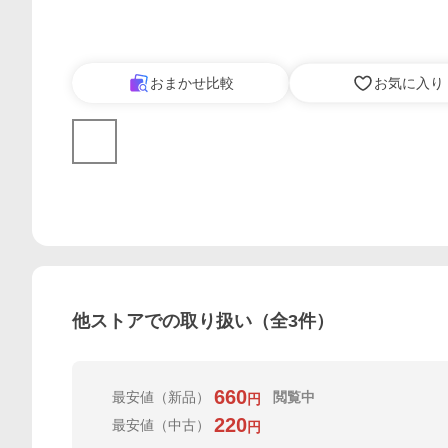
おまかせ比較
お気に入り
他ストアでの取り扱い（全
3
件）
660
最安値
（新品）
閲覧中
円
220
最安値
（中古）
円