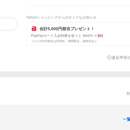
Yahoo!ショッピングからのオトクなお知らせ
合計5,000円相当プレゼント！
660
0
PayPayカード入会特典を使うと
円
円
うち2,000円相当は利用先・期間限定。他条件あり
違反申告
8
一