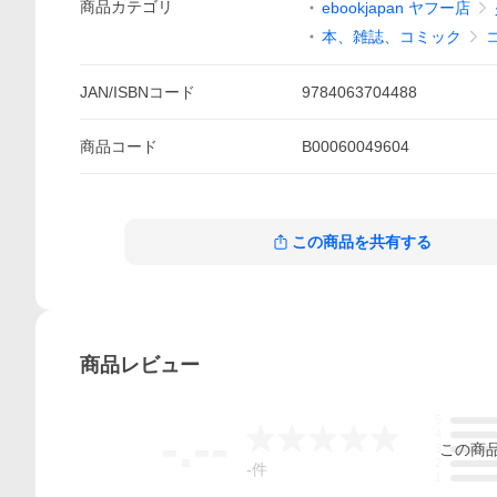
商品
カテゴリ
ebookjapan ヤフー店
本、雑誌、コミック
JAN/ISBNコード
9784063704488
商品
コード
B00060049604
この商品を共有する
商品
レビュー
5
-.--
4
この
商
3
2
-
件
1