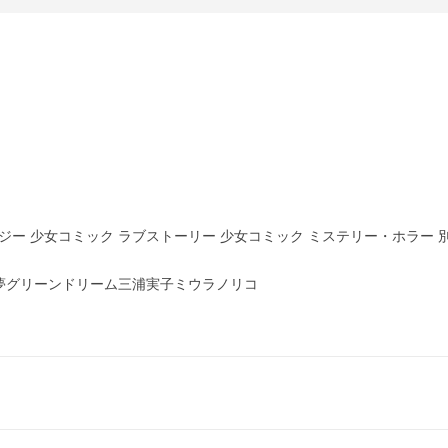
タジー 少女コミック ラブストーリー 少女コミック ミステリー・ホラー 
夢グリーンドリーム三浦実子ミウラノリコ