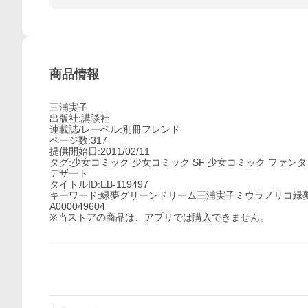
商品情報
三浦実子
出版社:講談社
連載誌/レーベル:別冊フレンド
ページ数:317
提供開始日:2011/02/11
タグ:少女コミック 少女コミック SF 少女コミック ファン
デザート
タイトルID:EB-119497
キーワード:緑夢グリーンドリーム三浦実子ミウラノリコ緑
A000049604
※当ストアの商品は、アプリでは購入できません。