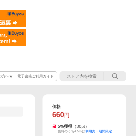
の方へ★ 電子書籍ご利用ガイド
価格
660
円
5
%獲得
（
30
pt）
獲得のうち4.5%は
利用先・期間限定