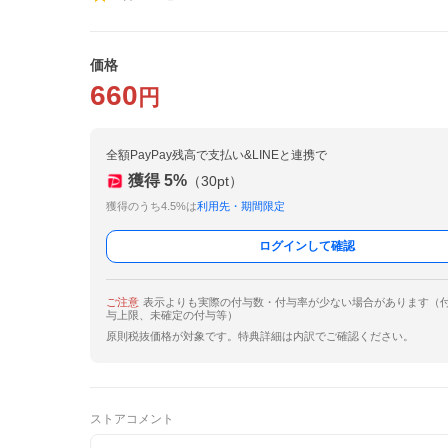
価格
660
円
全額PayPay残高で支払い&LINEと連携で
獲得
5
%
（
30
pt）
獲得のうち4.5%は
利用先・期間限定
ログインして確認
ご注意
表示よりも実際の付与数・付与率が少ない場合があります（
与上限、未確定の付与等）
原則税抜価格が対象です。特典詳細は内訳でご確認ください。
ストアコメント