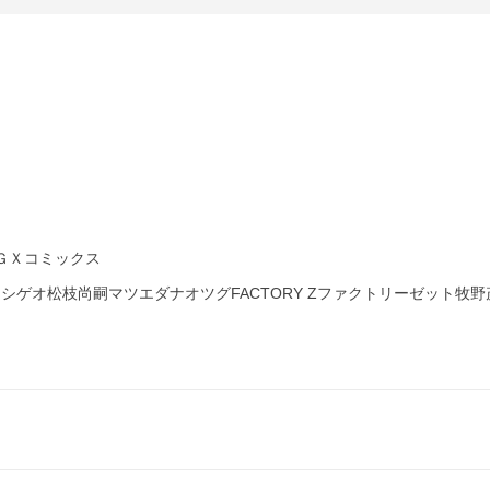
ーＧＸコミックス
キノシゲオ松枝尚嗣マツエダナオツグFACTORY Zファクトリーゼット牧