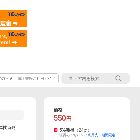
の方へ★ 電子書籍ご利用ガイド
価格
550
円
画:松枝尚嗣
5
%獲得
（
24
pt）
獲得のうち4.5%は
利用先・期間限定