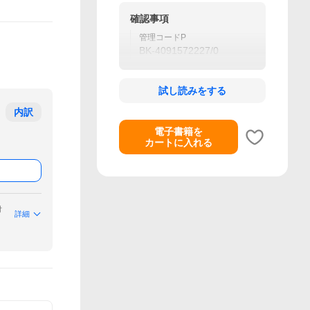
確認事項
管理コードP
BK-4091572227/0
試し読みをする
内訳
電子書籍を
カートに入れる
付
詳細