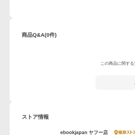
商品Q&A
(
0
件)
この
商品
に関する
ストア情報
ebookjapan ヤフー店