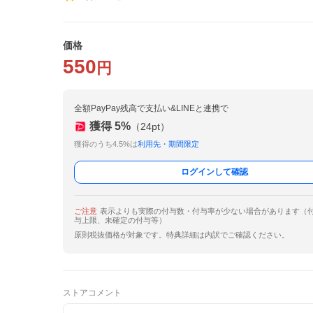
価格
550
円
全額PayPay残高で支払い&LINEと連携で
獲得
5
%
（
24
pt）
獲得のうち4.5%は
利用先・期間限定
ログインして確認
ご注意
表示よりも実際の付与数・付与率が少ない場合があります（
与上限、未確定の付与等）
原則税抜価格が対象です。特典詳細は内訳でご確認ください。
ストアコメント