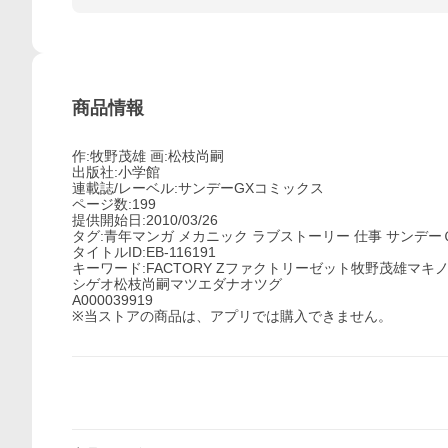
商品情報
作:牧野茂雄 画:松枝尚嗣
出版社:小学館
連載誌/レーベル:サンデーGXコミックス
ページ数:199
提供開始日:2010/03/26
タグ:青年マンガ メカニック ラブストーリー 仕事 サンデ
タイトルID:EB-116191
キーワード:FACTORY Zファクトリーゼット牧野茂雄マ
シゲオ松枝尚嗣マツエダナオツグ
A000039919
※当ストアの商品は、アプリでは購入できません。