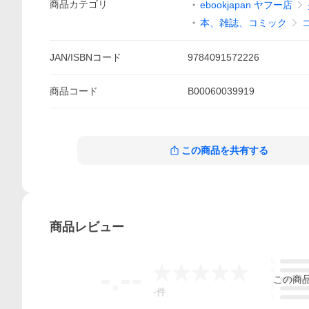
商品
カテゴリ
ebookjapan ヤフー店
本、雑誌、コミック
JAN/ISBNコード
9784091572226
商品
コード
B00060039919
この商品を共有する
商品
レビュー
5
-.--
4
この
商
3
2
-
件
1