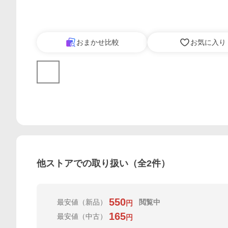
おまかせ比較
お気に入り
他ストアでの取り扱い（全
2
件）
550
最安値
（新品）
閲覧中
円
165
最安値
（中古）
円