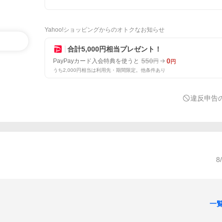
Yahoo!ショッピングからのオトクなお知らせ
合計5,000円相当プレゼント！
550
0
PayPayカード入会特典を使うと
円
円
うち2,000円相当は利用先・期間限定。他条件あり
違反申告
8
一