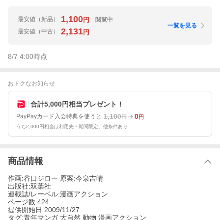
1,100
最安値
（新品）
閲覧中
円
一覧を見る
2,131
最安値
（中古）
円
8/7 4:00
時点
おトクなお知らせ
合計5,000円相当プレゼント！
1,100
0
PayPayカード入会特典を使うと
円
円
うち2,000円相当は利用先・期間限定。他条件あり
商品情報
作画:谷口ジロー 原案:今泉吉晴
出版社:双葉社
連載誌/レーベル:漫画アクション
ページ数:424
提供開始日:2009/11/27
タグ:青年マンガ 大自然 動物 漫画アクション