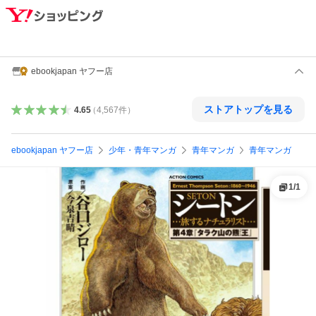
ebookjapan ヤフー店
ストアトップを見る
4.65
（
4,567
件
）
ebookjapan ヤフー店
少年・青年マンガ
青年マンガ
青年マンガ
1
/
1