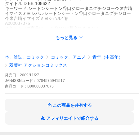
タイトルID:EB-108622
キーワード:シートンシートン谷口ジロータニグチジロー今泉吉晴
イマイズミヨシハルシートンシートン谷口ジロータニグチジロー
今泉吉晴イマイズミヨシハル4巻
A000037075
※当ストアの商品は、アプリでは購入できません。
谷口ジロー
今泉吉晴
もっと見る
双葉社
漫画アクション
青年マンガ
大自然
動物
漫画アクション
漫画界随一の筆力を持つ巨匠、谷口ジロー先生が描く渾身の「シ
本、雑誌、コミック
コミック、アニメ
青年（中高年）
ートン動物記」。今泉吉晴著『子どもに愛されたナチュラリスト
シートン』を原案に、アメリカの大自然をこよなく愛したシート
双葉社 アクションコミックス
ンの生涯を描きます。
シートンの作品をもっと見る
発売日：
2009/11/27
JAN/ISBNコード：
9784575941517
商品
コード：
B00060037075
この商品を共有する
アフィリエイトで紹介する