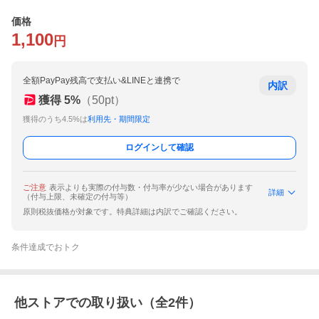
価格
1,100
円
全額PayPay残高で支払い&LINEと連携で
内訳
獲得
5
%
（
50
pt）
獲得のうち4.5%は
利用先・期間限定
ログインして確認
ご注意
表示よりも実際の付与数・付与率が少ない場合があります
詳細
（付与上限、未確定の付与等）
原則税抜価格が対象です。特典詳細は内訳でご確認ください。
条件達成でおトク
他ストアでの取り扱い（全
2
件）