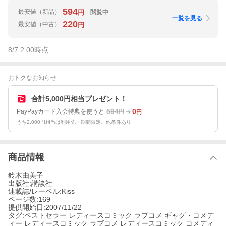
594
最安値
（新品）
閲覧中
円
一覧を見る
220
最安値
（中古）
円
8/7 2:00
時点
おトクなお知らせ
合計5,000円相当プレゼント！
594
0
PayPayカード入会特典を使うと
円
円
うち2,000円相当は利用先・期間限定。他条件あり
商品情報
鈴木由美子
出版社:講談社
連載誌/レーベル:Kiss
ページ数:169
提供開始日:2007/11/22
タグ:ベストセラー レディースコミック ラブコメ ギャグ・コメデ
ィー レディースコミック ラブコメ レディースコミック コメディ