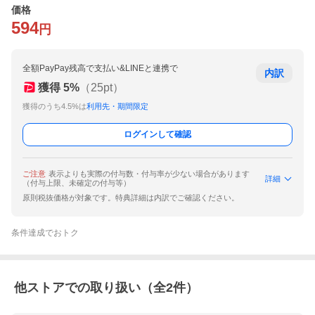
価格
594
円
全額PayPay残高で支払い&LINEと連携で
内訳
獲得
5
%
（
25
pt）
獲得のうち4.5%は
利用先・期間限定
ログインして確認
ご注意
表示よりも実際の付与数・付与率が少ない場合があります
詳細
（付与上限、未確定の付与等）
原則税抜価格が対象です。特典詳細は内訳でご確認ください。
条件達成でおトク
他ストアでの取り扱い（全
2
件）