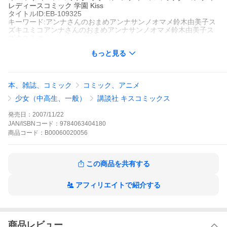
レディースコミック 学園 Kiss
タイトルID:EB-109325
キーワード:アンナさんのおまめアンナサンノオマメ鈴木由美子ス
ズキユミコアンナさんのおまめアンナサンノオマメ鈴木由美子ス
ズキユミコ
A000020056
もっと見る
※当ストアの商品は、アプリでは購入できません。
鈴木由美子
講談社
Kiss
本、雑誌、コミック
コミック、アニメ
ベストセラー
レディースコミック
ラブコメ
ギャグ・コメディ
ー
レディースコミック ラブコメ
レディースコミック コメディ
レ
少女（中高生、一般）
講談社 キスコミックス
ディースコミック 学園
Kiss
巨乳でスタイル抜群だけれど、顔はサカナの桃山リリ。親友のア
発売日：
2007/11/22
ンナは超美人で、リリはいわゆる「おまめさん(美人のおまけ)」。
JAN/ISBNコード：
9784063404180
しかし、現実を一切シャットアウトし、自分を超美人と信じて疑
商品
コード：
B00060020056
わないリリ。世の中の男は全て自分に夢中と妄想してやまないリ
リは、アンナの彼氏・恭太郎に惚(ほ)れられてしまったと思い悩む
日々だが……。宇宙一ドあつかましい女の勘違い抱腹絶倒ストー
リー第1巻!!
この商品を共有する
アンナさんのおまめの作品をもっと見る
アフィリエイトで紹介する
商品レビュー