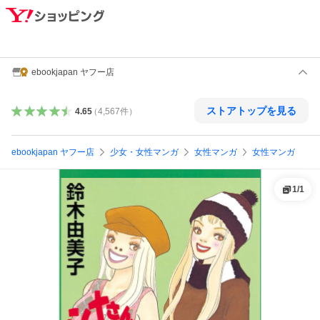
ebookjapan ヤフー店
ストアトップを見る
4.65
（
4,567
件
）
ebookjapan ヤフー店
少女・女性マンガ
女性マンガ
女性マンガ
1
/
1