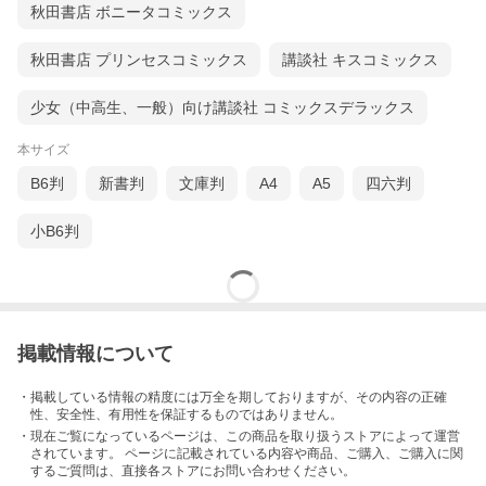
秋田書店 ボニータコミックス
秋田書店 プリンセスコミックス
講談社 キスコミックス
少女（中高生、一般）向け講談社 コミックスデラックス
本サイズ
B6判
新書判
文庫判
A4
A5
四六判
小B6判
掲載情報について
・掲載している情報の精度には万全を期しておりますが、その内容の正確
性、安全性、有用性を保証するものではありません。
・現在ご覧になっているページは、この
商品
を取り扱うストアによって運営
されています。 ページに記載されている内容
や商品、ご購入
、ご購入に関
するご質問は、直接各ストアにお問い合わせください。