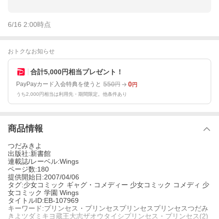
6/16 2:00
時点
おトクなお知らせ
合計5,000円相当プレゼント！
550
0
PayPayカード入会特典を使うと
円
円
うち2,000円相当は利用先・期間限定。他条件あり
商品情報
つだみきよ
出版社:新書館
連載誌/レーベル:Wings
ページ数:180
提供開始日:2007/04/06
タグ:少女コミック ギャグ・コメディー 少女コミック コメディ 少
女コミック 学園 Wings
タイトルID:EB-107969
キーワード:プリンセス・プリンセスプリンセスプリンセスつだみ
きよツダミキヨ蔵王大志ザオウタイシプリンセス・プリンセス(2)