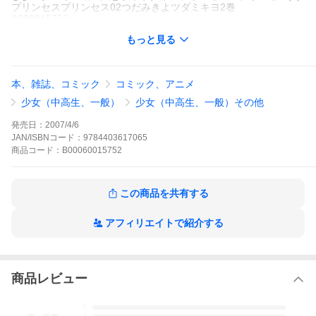
プリンセスプリンセス02つだみきよツダミキヨ2巻
A000015752
※当ストアの商品は、アプリでは購入できません。
もっと見る
つだみきよ
蔵王大志
新書館
Wings
少女コミック
ギャグ・コメディー
少女コミック コメディ
少女コ
本、雑誌、コミック
コミック、アニメ
ミック 学園
Wings
「姫」の応援に奮起して意外ながんばりを見せる運動部。このま
少女（中高生、一般）
少女（中高生、一般）その他
ま勝ち進むと全国に女装姿を晒すことに!……なんて心配をする亨
たちの前に現れた、亨をファーストネームで呼ぶ女のコ。時々見
発売日：
2007/4/6
せる亨の暗い目の理由が明らかに……!?大好評ハイスクール・グ
JAN/ISBNコード：
9784403617065
ラフィティ!!伝説の坂本サマが登場する番外篇も収録!!
商品
コード：
B00060015752
プリンセス・プリンセスの作品をもっと見る
この商品を共有する
アフィリエイトで紹介する
商品レビュー
-.--
5