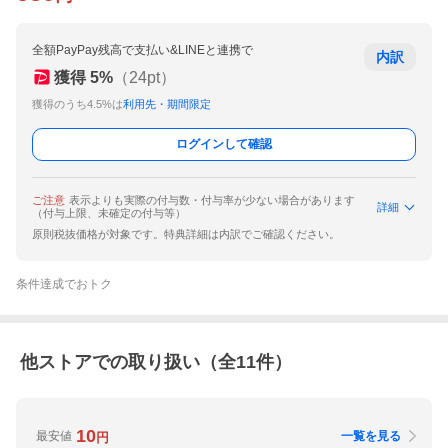
全額PayPay残高で支払い&LINEと連携で
内訳
獲得
5
%
（
24
pt）
獲得のうち4.5%は
利用先・期間限定
ログインして確認
ご注意
表示よりも実際の付与数・付与率が少ない場合があります
詳細
（付与上限、未確定の付与等）
原則税抜価格が対象です。特典詳細は内訳でご確認ください。
条件達成でおトク
他ストアでの取り扱い（全
11
件）
10
最安値
一覧を見る
円