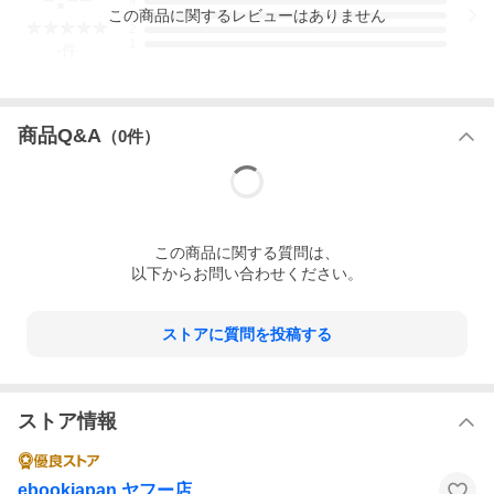
4
この
商品
に関するレビューはありません
3
2
1
-
件
商品Q&A
（
0
件）
この
商品
に関する質問は、
以下からお問い合わせください。
ストアに質問を投稿する
ストア情報
ebookjapan ヤフー店