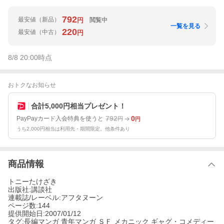
792
最安値
（新品）
閲覧中
円
一覧を見る
220
最安値
（中古）
円
8/8 20:00
時点
おトクなお知らせ
合計5,000円相当プレゼント！
792
0
PayPayカード入会特典を使うと
円
円
うち2,000円相当は利用先・期間限定。他条件あり
商品情報
トニーたけざき
出版社:講談社
連載誌/レーベル:アフタヌーン
ページ数:144
提供開始日:2007/01/12
タグ:長編マンガ 青年マンガ ＳＦ メカニック ギャグ・コメディー