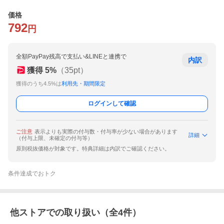
価格
792
円
全額PayPay残高で支払い&LINEと連携で
内訳
獲得
5
%
（
35
pt）
獲得のうち4.5%は
利用先・期間限定
ログインして確認
ご注意
表示よりも実際の付与数・付与率が少ない場合があります
詳細
（付与上限、未確定の付与等）
原則税抜価格が対象です。特典詳細は内訳でご確認ください。
条件達成でおトク
他ストアでの取り扱い（全
4
件）