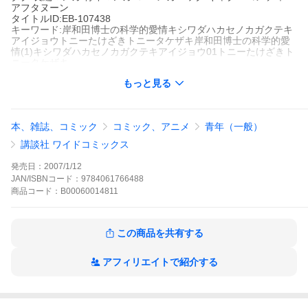
アフタヌーン
タイトルID:EB-107438
キーワード:岸和田博士の科学的愛情キシワダハカセノカガクテキ
アイジョウトニーたけざきトニータケザキ岸和田博士の科学的愛
情(1)キシワダハカセノカガクテキアイジョウ01トニーたけざきト
ニータケザキ
A000014811
もっと見る
※当ストアの商品は、アプリでは購入できません。
トニーたけざき
講談社
アフタヌーン
本、雑誌、コミック
コミック、アニメ
青年（一般）
長編マンガ
青年マンガ
ＳＦ
メカニック
ギャグ・コメディー
アフ
タヌーン
講談社 ワイドコミックス
天才科学者・岸和田博士は、人類の発展に貢献する成果を残して
いる一方で、己の探究心のためならば人類滅亡に繋がりかねない
発売日：
2007/1/12
危険な実験もいとわないマッドサイエンティスト!そのため周りの
JAN/ISBNコード：
9784061766488
一般市民を巻き込み大騒動になる事も少なくない……のだが、超
商品
コード：
B00060014811
天才であることを理由に国際法によって手厚く保護されているの
だった!(本人はその事知らず)今日もまた「こんなコトもあろうか
と」!!
岸和田博士の科学的愛情の作品をもっと見る
この商品を共有する
アフィリエイトで紹介する