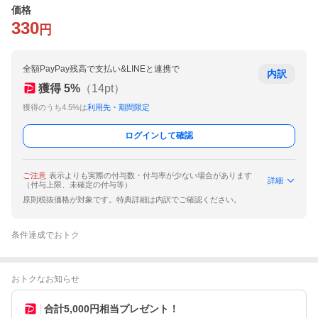
価格
330
円
全額PayPay残高で支払い&LINEと連携で
内訳
獲得
5
%
（
14
pt）
獲得のうち4.5%は
利用先・期間限定
ログインして確認
ご注意
表示よりも実際の付与数・付与率が少ない場合があります
詳細
（付与上限、未確定の付与等）
原則税抜価格が対象です。特典詳細は内訳でご確認ください。
条件達成でおトク
おトクなお知らせ
合計5,000円相当プレゼント！