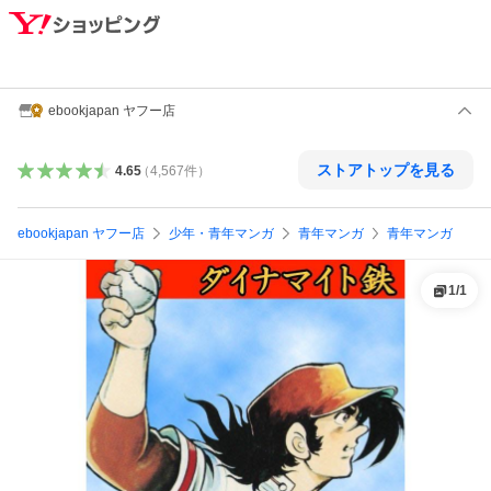
ebookjapan ヤフー店
ストアトップを見る
4.65
（
4,567
件
）
ebookjapan ヤフー店
少年・青年マンガ
青年マンガ
青年マンガ
1
/
1