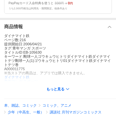
330
0
PayPayカード入会特典を使うと
円
円
うち2,000円相当は利用先・期間限定。他条件あり
商品情報
ダイナマイト鉄
ページ数:216
提供開始日:2006/04/21
タグ:青年マンガ スポーツ
タイトルID:EB-105630
キーワード:剛球一人ゴウキュウヒトリダイナマイト鉄ダイナマイ
トテツ剛球一人(1)ゴウキュウヒトリ01ダイナマイト鉄ダイナマイ
トテツ巻
A000011775
※当ストアの商品は、アプリでは購入できません。
ダイナマイト鉄
青年マンガ
スポーツ
パ・リーグの最下位球団パイレーツに、助っ人選手として入団し
もっと見る
た、日系外国人投手・武田剛球。名前の通りの剛球で初登板初勝
利を飾り、球界に大旋風を巻き起こす!!そして、やる気を失ってい
たチームメイトたちも剛球に刺激され、パイレーツは最下位を脱
出する。剛球はパイレーツの救世主になれるのか!?痛快プロ野球
本、雑誌、コミック
コミック、アニメ
マンガ!!
剛球一人の作品をもっと見る
少年（中高生、一般）
講談社 月刊マガジンコミックス