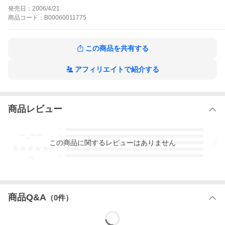
発売日：
2006/4/21
商品
コード：
B00060011775
この商品を共有する
アフィリエイトで紹介する
商品レビュー
-.--
5
4
この
商品
に関するレビューはありません
3
2
1
-
件
商品Q&A
（
0
件）