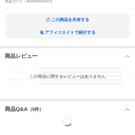
商品
コード：
B00060005453
この商品を共有する
アフィリエイトで紹介する
商品レビュー
-.--
5
4
この
商品
に関するレビューはありません
3
2
1
-
件
商品Q&A
（
0
件）