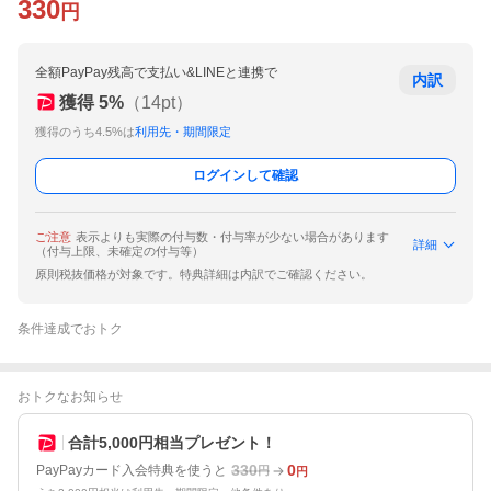
330
円
全額PayPay残高で支払い&LINEと連携で
内訳
獲得
5
%
（
14
pt）
獲得のうち4.5%は
利用先・期間限定
ログインして確認
ご注意
表示よりも実際の付与数・付与率が少ない場合があります
詳細
（付与上限、未確定の付与等）
原則税抜価格が対象です。特典詳細は内訳でご確認ください。
条件達成でおトク
おトクなお知らせ
合計5,000円相当プレゼント！
330
0
PayPayカード入会特典を使うと
円
円