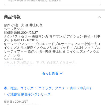
うち2,000円相当は利用先・期間限定。他条件あり
商品情報
原作:小池一夫 画:井上紀良
ページ数:220
提供開始日:2004/02/27
タグ:ベストセラー 長編マンガ 青年マンガ アクション 探偵・刑事
タイトルID:EB-102014
キーワード:マッド・ブル34マッドブルサーティフォー小池一夫コ
イケカズオ井上紀良イノウエノリヨシマッド・ブル34 マッドブル
サーティフォー 原作:小池一夫画:井上紀良 コイケカズオイノウエ
ノリヨシ巻
A000005453
※当ストアの商品は、アプリでは購入できません。
井上紀良
小池一夫
ベストセラー
長編マンガ
青年マンガ
アクション
探偵・刑事
もっと見る
組織のボスの一人・トニーがスリーピーの恋人・ミランダの家の
隣へ引っ越してきた真の目的は一体何なのか!?
マッド・ブル34の作品をもっと見る
本、雑誌、コミック
コミック、アニメ
青年（中高年）
小池書院 劇画キングシリーズ
発売日：
2004/2/27