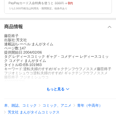
330
0
PayPayカード入会特典を使うと
円
円
うち2,000円相当は利用先・期間限定。他条件あり
商品情報
藤臣柊子
出版社:芳文社
連載誌/レーベル:まんがタイム
ページ数:147
提供開始日:2004/02/06
タグ:レディースコミック ギャグ・コメディー レディースコミッ
ク コメディ まんがタイム
タイトルID:EB-101983
キーワード:逆転夫婦のすすめ!ギャクテンフウフノススメ藤臣柊子
フジオミシュウコ逆転夫婦のすすめ! ギャクテンフウフノススメ
藤臣柊子 フジオミシュウコ
A000005335
※当ストアの商品は、アプリでは購入できません。
もっと見る
藤臣柊子
芳文社
まんがタイム
レディースコミック
ギャグ・コメディー
レディースコミック コ
本、雑誌、コミック
コミック、アニメ
青年（中高年）
メディ
まんがタイム
奈津美さんは情けない会社の後輩・広浜を拾ってしまった形で結
芳文社 まんがタイムコミックス
婚したけど、二人は結構仲良し。奥様は一家の大黒柱でバリバリ