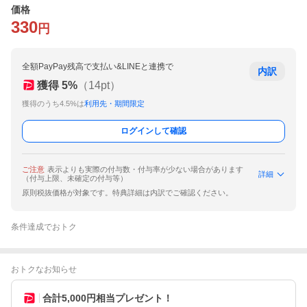
価格
330
円
全額PayPay残高で支払い&LINEと連携で
内訳
獲得
5
%
（
14
pt）
獲得のうち4.5%は
利用先・期間限定
ログインして確認
ご注意
表示よりも実際の付与数・付与率が少ない場合があります
詳細
（付与上限、未確定の付与等）
原則税抜価格が対象です。特典詳細は内訳でご確認ください。
条件達成でおトク
おトクなお知らせ
合計5,000円相当プレゼント！