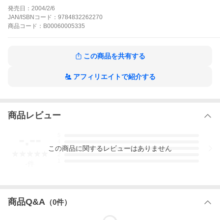
のキャリアウーマン。ダンナ様は家事完璧の主夫。世間の荒波に
発売日：
2004/2/6
も負けず、二人は二人のルールで生きています。
JAN/ISBNコード：
9784832262270
逆転夫婦のすすめ!の作品をもっと見る
商品
コード：
B00060005335
この商品を共有する
アフィリエイトで紹介する
商品レビュー
-.--
5
4
この
商品
に関するレビューはありません
3
2
1
-
件
商品Q&A
（
0
件）