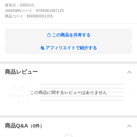
物に、写楽は勝てるか!?
発売日：
2000/1/1
三つ目がとおるの作品をもっと見る
JAN/ISBNコード：
9784061087125
商品
コード：
B00060001355
この商品を共有する
アフィリエイトで紹介する
商品レビュー
-.--
5
4
この
商品
に関するレビューはありません
3
2
1
-
件
商品Q&A
（
0
件）