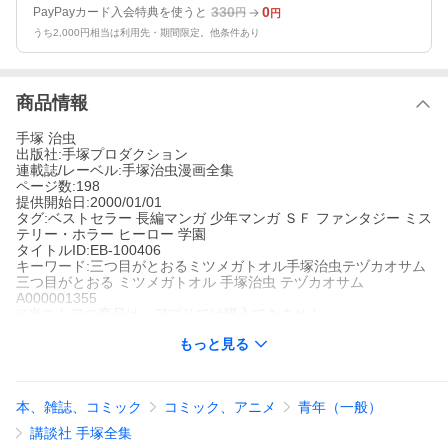
330
0
PayPayカード入会特典を使うと
円
円
うち2,000円相当は利用先・期間限定。他条件あり
商品情報
手塚 治虫
出版社:手塚プロダクション
連載誌/レーベル:手塚治虫漫画全集
ページ数:198
提供開始日:2000/01/01
タグ:ベストセラー 長編マンガ 少年マンガ ＳＦ ファンタジー ミス
テリー・ホラー ヒーロー 学園
タイトルID:EB-100406
キーワード:三つ目がとおるミツメガトオル手塚治虫テヅカオサム
三つ目がとおる ミツメガトオル 手塚治虫 テヅカオサム
A000001355
※当ストアの商品は、アプリでは購入できません。
手塚治虫
もっと見る
手塚プロダクション
手塚治虫漫画全集
ベストセラー
長編マンガ
少年マンガ
ＳＦ
ファンタジー
ミステリ
ー・ホラー
ヒーロー
学園
本、雑誌、コミック
コミック、アニメ
青年（一般）
ナマズ男が集めた球根は、知性を持つ植物ボルボックだった!三つ
目族がつくり、育て、そして、そのために滅んだ謎の植物が、い
講談社 手塚全集
ま復活する!すべての植物を支配し、地震も思うままおこすこの怪