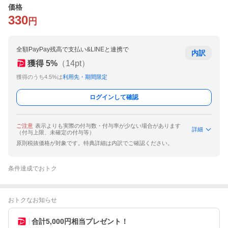
価格
330
円
全額PayPay残高で支払い&LINEと連携で
内訳
獲得
5
%
（
14
pt）
獲得のうち4.5%は
利用先・期間限定
ログインして確認
ご注意
表示よりも実際の付与数・付与率が少ない場合があります
詳細
（付与上限、未確定の付与等）
原則税抜価格が対象です。特典詳細は内訳でご確認ください。
条件達成でおトク
おトクなお知らせ
合計5,000円相当プレゼント！