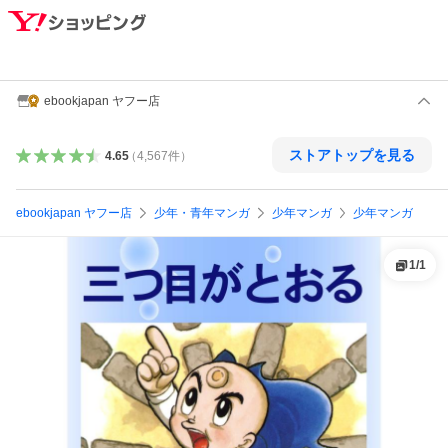
ebookjapan ヤフー店
ストアトップを見る
4.65
（
4,567
件
）
ebookjapan ヤフー店
少年・青年マンガ
少年マンガ
少年マンガ
1
/
1