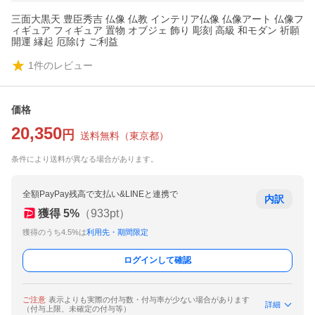
三面大黒天 豊臣秀吉 仏像 仏教 インテリア仏像 仏像アート 仏像フ
ィギュア フィギュア 置物 オブジェ 飾り 彫刻 高級 和モダン 祈願
開運 縁起 厄除け ご利益
1
件のレビュー
価格
20,350
円
送料無料
（
東京都
）
条件により送料が異なる場合があります。
全額PayPay残高で支払い&LINEと連携で
内訳
獲得
5
%
（
933
pt）
獲得のうち4.5%は
利用先・期間限定
ログインして確認
ご注意
表示よりも実際の付与数・付与率が少ない場合があります
詳細
（付与上限、未確定の付与等）