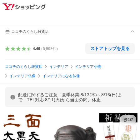
ココチのくらし雑貨店
ストアトップを見る
4.49
（
5,998
件
）
ココチのくらし雑貨店
インテリア
インテリア小物
インテリア仏像
インテリアになる仏像
配送に関するご注意 夏季休業:8/13(木)～8/16(日)ま
で TEL対応:8/11(火)から当面の間、休止
1
/
7