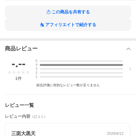
この商品を共有する
アフィリエイトで紹介する
商品レビュー
まとめ買い不可
メーカー直送のため、他の商品とのまとめ買いが不可となってい
-.--
5
ます。
4
3
2
1
1
件
総合評価に有効なレビュー数が足りません
レビュー一覧
レビュー内容
（口コミ）
三面大黒天
2026/4/12