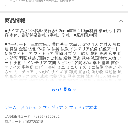
うち2,000円相当は利用先・期間限定。他条件あり
商品情報
■サイズ:高さ10×幅8×奥行き6.2cm■重量:110g■材質:檜■セット内
容:本体、御祈祷済御札（字札、姿札）■原産国:中国
■キーワード：三面大黒天 豊臣秀吉 大黒天 毘沙門天 弁財天 勝負
運 良縁 金運 仏像 仏様 仏 仏具 仏教 インテリア仏像 仏像アート
仏像フィギュア フィギュア 置物 オブジェ 飾り 彫刻 高級 和モダ
ン 祈願 開運 縁起 厄除け ご利益 運気 歴史 武将 戦国時代 人物 ア
ート 美術品 インテリア 玄関 リビング 客間 和室 卓上 部屋 書斎
オフィス 事務所 ロビー 会社 ミニ ミニサイズ ミニ仏像 小さい 小
さめ ミニチュア 手のひらサイズ 掌 雑貨 置き物 飾り物 縁起物 風
水 風水グッズ 願い 成就 供養 運気 歴史 武将 戦国時代 人物 モダ
ン 上質 豪華 周年記念 お祝い 事務所移転 開業祝い 新社屋祝い 落
成祝い ギフト プレゼント おしゃれ 贈り物 日本 癒し リラックス
もっと見る
ストレス解消 グッズ アイテム 自宅 おうち時間 お家時間 巣ごもり
ステイホーム 趣味 大人 シニア 高齢者 お年寄り レディース 女性
お母さん おばあちゃん 祖母 メンズ 男性 お父さん おじいちゃん
祖父 和 和モダン イスム イSム 暮らし 生活 シンプル
ゲーム、おもちゃ
フィギュア
フィギュア本体
ココチのくらし雑貨店 コ...
JAN/ISBNコード：
4589648620871
商品
コード：
163720018