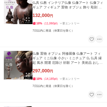
仏具 仏教 インテリア仏像 仏像アート 仏像フィ
ギュア フィギュア 置物 オブジェ 飾り 彫刻 高
級 和モダン 祈願
132,000
円
10
%
（
11,060
pt
）
要エントリー
7日以内に発送（休業日を除く）
仏像 置物 オブジェ 阿修羅像 仏像アート フィ
ギュア ミニ仏像 小さい ミニチュア 仏 仏具 縁
起 風水 開運 厄除け 祈願 アート 美術品 おしゃ
れ 和モダン 高級
297,000
円
10
%
（
14,185
pt
）
要エントリー
7日以内に発送（休業日を除く）