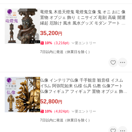
竜燈鬼 木造天燈鬼 竜燈鬼立像 鬼 オニ おに 像
置物 オブジェ 飾り ミニサイズ 彫刻 高級 開運
縁起 厄除け 風水 風水グッズ モダン アート 美
術品 インテリア
35,200
円
10
%
（
3,216
pt
）
要エントリー
7日以内に発送（休業日を除く）
仏像 インテリア仏像 千手観音 観音様 イスム
イSム 阿弥陀如来 仏様 仏具 仏教 仏像アート
仏像フィギュア フィギュア 置物 オブジェ 飾り
彫刻 高級 和モダン
52,800
円
10
%
（
4,824
pt
）
要エントリー
7日以内に発送（休業日を除く）