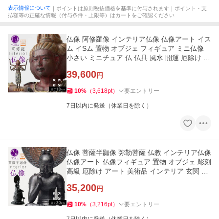
表示情報について
｜ポイントは原則税抜価格を基準に付与されます｜ポイント・支
払額等の正確な情報（付与条件・上限等）はカートをご確認ください
仏像 阿修羅像 インテリア仏像 仏像アート イス
ム イSム 置物 オブジェ フィギュア ミニ仏像
小さい ミニチュア 仏 仏具 風水 開運 厄除け ア
ート 美術品
39,600
円
10
%
（
3,618
pt
）
要エントリー
7日以内に発送（休業日を除く）
仏像 菩薩半跏像 弥勒菩薩 仏教 インテリア仏像
仏像アート 仏像フィギュア 置物 オブジェ 彫刻
高級 厄除け アート 美術品 インテリア 玄関 ミ
ニ仏像 菩薩半跏
35,200
円
10
%
（
3,216
pt
）
要エントリー