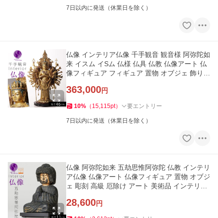
7日以内に発送（休業日を除く）
仏像 インテリア仏像 千手観音 観音様 阿弥陀如
来 イスム イSム 仏様 仏具 仏教 仏像アート 仏
像フィギュア フィギュア 置物 オブジェ 飾り
彫刻 高級 和モダン
363,000
円
10
%
（
15,115
pt
）
要エントリー
7日以内に発送（休業日を除く）
仏像 阿弥陀如来 五劫思惟阿弥陀 仏教 インテリ
ア仏像 仏像アート 仏像フィギュア 置物 オブジ
ェ 彫刻 高級 厄除け アート 美術品 インテリア
玄関 ミニ仏像 五
28,600
円