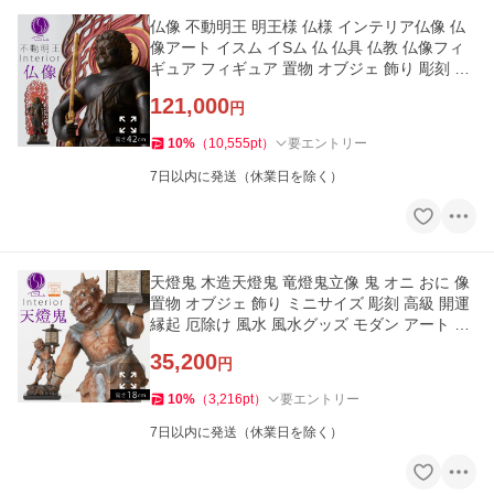
仏像 不動明王 明王様 仏様 インテリア仏像 仏
像アート イスム イSム 仏 仏具 仏教 仏像フィ
ギュア フィギュア 置物 オブジェ 飾り 彫刻 高
級 和モダン
121,000
円
10
%
（
10,555
pt
）
要エントリー
7日以内に発送（休業日を除く）
天燈鬼 木造天燈鬼 竜燈鬼立像 鬼 オニ おに 像
置物 オブジェ 飾り ミニサイズ 彫刻 高級 開運
縁起 厄除け 風水 風水グッズ モダン アート 美
術品 インテリア
35,200
円
10
%
（
3,216
pt
）
要エントリー
7日以内に発送（休業日を除く）