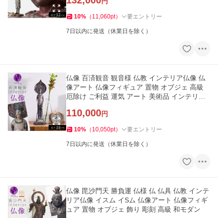
132,000
円
10
%
（
11,060
pt
）
要エントリー
7日以内に発送（休業日を除く）
仏像 百済観音 観音様 仏教 インテリア仏像 仏
像アート 仏像フィギュア 置物 オブジェ 高級
厄除け ご利益 運気 アート 美術品 インテリア
玄関 百済観音 イス
110,000
円
10
%
（
10,050
pt
）
要エントリー
7日以内に発送（休業日を除く）
仏像 毘沙門天 勝負運 仏様 仏 仏具 仏教 インテ
リア仏像 イスム イSム 仏像アート 仏像フィギ
ュア 置物 オブジェ 飾り 彫刻 高級 和モダン