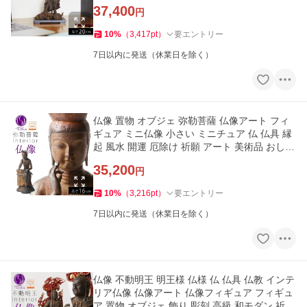
37,400
円
10
%
（
3,417
pt
）
要エントリー
7日以内に発送（休業日を除く）
仏像 置物 オブジェ 弥勒菩薩 仏像アート フィ
ギュア ミニ仏像 小さい ミニチュア 仏 仏具 縁
起 風水 開運 厄除け 祈願 アート 美術品 おしゃ
れ 和モダン 高級
35,200
円
10
%
（
3,216
pt
）
要エントリー
7日以内に発送（休業日を除く）
仏像 不動明王 明王様 仏様 仏 仏具 仏教 インテ
リア仏像 仏像アート 仏像フィギュア フィギュ
ア 置物 オブジェ 飾り 彫刻 高級 和モダン 祈願