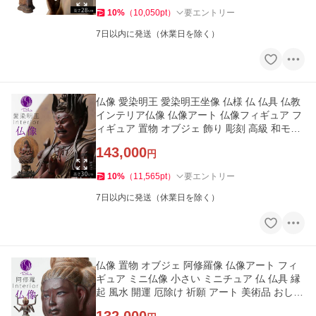
10
%
（
10,050
pt
）
要エントリー
7日以内に発送（休業日を除く）
仏像 愛染明王 愛染明王坐像 仏様 仏 仏具 仏教
インテリア仏像 仏像アート 仏像フィギュア フ
ィギュア 置物 オブジェ 飾り 彫刻 高級 和モダ
ン 祈願 開運 縁起
143,000
円
10
%
（
11,565
pt
）
要エントリー
7日以内に発送（休業日を除く）
仏像 置物 オブジェ 阿修羅像 仏像アート フィ
ギュア ミニ仏像 小さい ミニチュア 仏 仏具 縁
起 風水 開運 厄除け 祈願 アート 美術品 おしゃ
れ 和モダン 高級