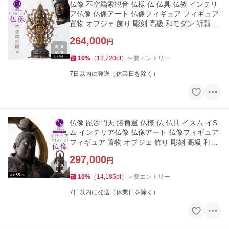
仏像 不空羂索観音 仏様 仏 仏具 仏教 インテリ
ア仏像 仏像アート 仏像フィギュア フィギュア
置物 オブジェ 飾り 彫刻 高級 和モダン 祈願 開
運 縁起 厄除け
264,000
円
10
%
（
13,720
pt
）
要エントリー
7日以内に発送（休業日を除く）
仏像 毘沙門天 勝負運 仏様 仏 仏具 イスム イS
ム インテリア仏像 仏像アート 仏像フィギュア
フィギュア 置物 オブジェ 飾り 彫刻 高級 和モ
ダン玄関 リビング
297,000
円
10
%
（
14,185
pt
）
要エントリー
7日以内に発送（休業日を除く）