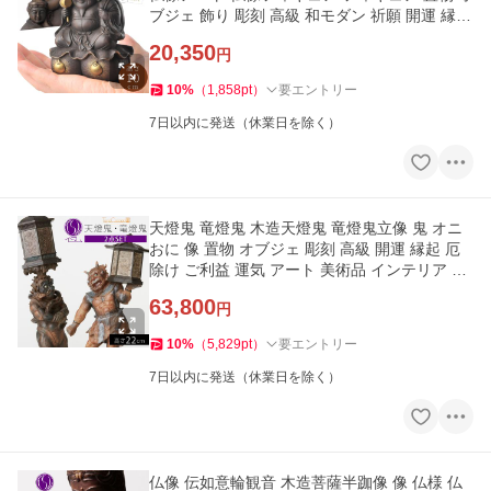
ブジェ 飾り 彫刻 高級 和モダン 祈願 開運 縁起
厄除け ご利益
20,350
円
10
%
（
1,858
pt
）
要エントリー
7日以内に発送（休業日を除く）
天燈鬼 竜燈鬼 木造天燈鬼 竜燈鬼立像 鬼 オニ
おに 像 置物 オブジェ 彫刻 高級 開運 縁起 厄
除け ご利益 運気 アート 美術品 インテリア 風
水グッズ 卓上 ミ
63,800
円
10
%
（
5,829
pt
）
要エントリー
7日以内に発送（休業日を除く）
仏像 伝如意輪観音 木造菩薩半跏像 像 仏様 仏