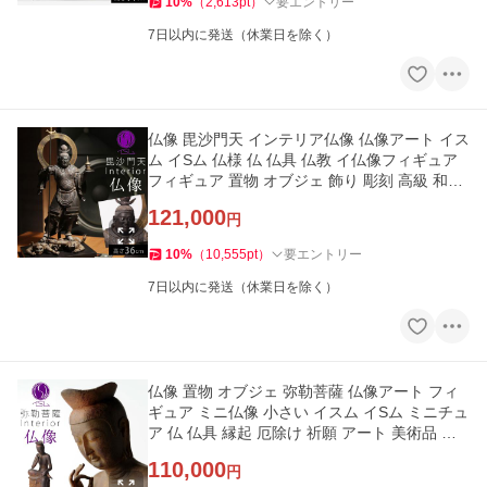
10
%
（
2,613
pt
）
要エントリー
7日以内に発送（休業日を除く）
仏像 毘沙門天 インテリア仏像 仏像アート イス
ム イSム 仏様 仏 仏具 仏教 イ仏像フィギュア
フィギュア 置物 オブジェ 飾り 彫刻 高級 和モ
ダン
121,000
円
10
%
（
10,555
pt
）
要エントリー
7日以内に発送（休業日を除く）
仏像 置物 オブジェ 弥勒菩薩 仏像アート フィ
ギュア ミニ仏像 小さい イスム イSム ミニチュ
ア 仏 仏具 縁起 厄除け 祈願 アート 美術品 お
しゃれ 和モダン
110,000
円