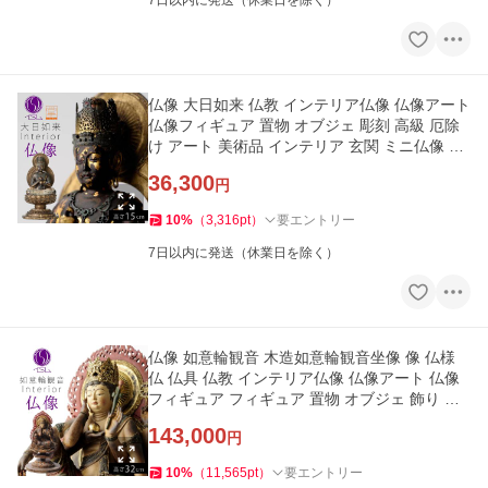
7日以内に発送（休業日を除く）
仏像 大日如来 仏教 インテリア仏像 仏像アート
仏像フィギュア 置物 オブジェ 彫刻 高級 厄除
け アート 美術品 インテリア 玄関 ミニ仏像 大
日如来 イスム イS
36,300
円
10
%
（
3,316
pt
）
要エントリー
7日以内に発送（休業日を除く）
仏像 如意輪観音 木造如意輪観音坐像 像 仏様
仏 仏具 仏教 インテリア仏像 仏像アート 仏像
フィギュア フィギュア 置物 オブジェ 飾り 彫
刻 高級 和モダン 祈
143,000
円
10
%
（
11,565
pt
）
要エントリー