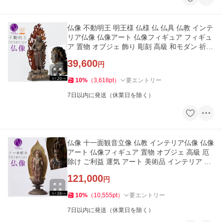
仏像 不動明王 明王様 仏様 仏 仏具 仏教 インテ
リア仏像 仏像アート 仏像フィギュア フィギュ
ア 置物 オブジェ 飾り 彫刻 高級 和モダン 祈願
開運 縁起 厄除
39,600
円
10
%
（
3,618
pt
）
要エントリー
7日以内に発送（休業日を除く）
仏像 十一面観音立像 仏教 インテリア仏像 仏像
アート 仏像フィギュア 置物 オブジェ 高級 厄
除け ご利益 運気 アート 美術品 インテリア 玄
関 十一面観音立像
121,000
円
10
%
（
10,555
pt
）
要エントリー
7日以内に発送（休業日を除く）