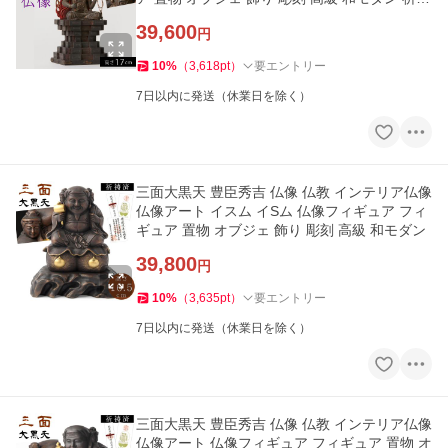
開運 縁起 厄除
39,600
円
10
%
（
3,618
pt
）
要エントリー
7日以内に発送（休業日を除く）
三面大黒天 豊臣秀吉 仏像 仏教 インテリア仏像
仏像アート イスム イSム 仏像フィギュア フィ
ギュア 置物 オブジェ 飾り 彫刻 高級 和モダン
39,800
円
10
%
（
3,635
pt
）
要エントリー
7日以内に発送（休業日を除く）
三面大黒天 豊臣秀吉 仏像 仏教 インテリア仏像
仏像アート 仏像フィギュア フィギュア 置物 オ