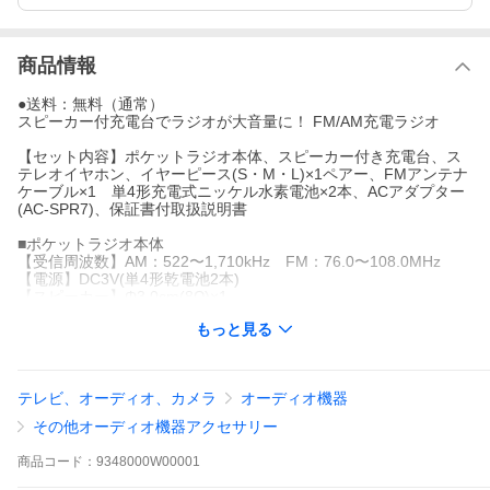
商品情報
●送料：無料（通常）
スピーカー付充電台でラジオが大音量に！ FM/AM充電ラジオ
【セット内容】ポケットラジオ本体、スピーカー付き充電台、ス
テレオイヤホン、イヤーピース(S・M・L)×1ペアー、FMアンテナ
ケーブル×1 単4形充電式ニッケル水素電池×2本、ACアダプター
(AC-SPR7)、保証書付取扱説明書
■ポケットラジオ本体
【受信周波数】AM：522〜1,710kHz FM：76.0〜108.0MHz
【電源】DC3V(単4形乾電池2本)
【スピーカー】Φ3.0cm(8Ω)×1
【出力端子】イヤホン出力：Φ3.5mmステレオミニジャック
もっと見る
【実用最大出力】80mW
【最大外形寸法】幅56×高さ95×奥行13mm(突起物含まず)
【質量】約64g(乾電池含まず)
■スピーカー付き充電台
テレビ、オーディオ、カメラ
オーディオ機器
【電源】DC6V 1000mA
【スピーカー】Φ4.0cm(8Ω)×2
その他オーディオ機器アクセサリー
【実用最大出力】400mW×2
【最大外形寸法】幅110×高さ50×奥行60mm(突起物含まず)
商品
コード：
9348000W00001
【質量】約135g