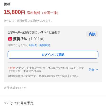
価格
15,800
円
送料無料
（
全国一律
）
条件により送料が異なる場合があります。
全額PayPay残高で支払い&LINEと連携で
内訳
獲得
7
%
（
1,011
pt）
獲得のうち6.5%は
利用先・期間限定
ログインして確認
ご注意
表示よりも実際の付与数・付与率が少ない場合があります
詳細
（付与上限、未確定の付与等）
原則税抜価格が対象です。特典詳細は内訳でご確認ください。
条件達成でおトク
8/26までに発送予定