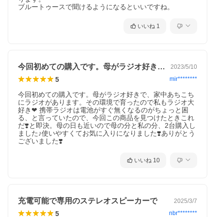
ブルートゥースで聞けるようになるといいですね。
いいね
1
今回初めての購入です。母がラジオ好きで…
2023/5/10
5
mir********
今回初めての購入です。母がラジオ好きで、家中あちこち
にラジオがあります。その環境で育ったので私もラジオ大
好き❤ 携帯ラジオは電池がすぐ無くなるのがちょっと困
る、と言っていたので、今回この商品を見つけたときこれ
だ❣️と即決。母の日も近いので母の分と私の分、2台購入し
ました♪使いやすくてお気に入りになりました❣️ありがとう
ございました❣️
いいね
10
充電可能で専用のステレオスピーカーで
2025/3/7
5
nbr********