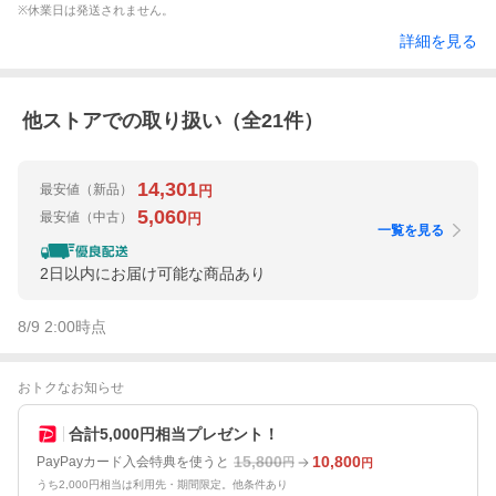
※休業日は発送されません。
詳細を見る
他ストアでの取り扱い（全
21
件）
14,301
最安値
（新品）
円
5,060
最安値
（中古）
円
一覧を見る
2日以内にお届け可能な商品あり
8/9 2:00
時点
おトクなお知らせ
合計5,000円相当プレゼント！
15,800
10,800
PayPayカード入会特典を使うと
円
円
うち2,000円相当は利用先・期間限定。他条件あり