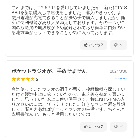
これまでは、TY-SPR4を愛用していましたが、新たにTY-S
PR8を新規購入し早速使用しました。購入のきっかけは、
使用電池が充電できることが決め手で購入しましたが、随
所に便利機能があり大変満足しております。その一つが全
国の放送局の周波数が予め記録されており簡単に自分のい
る地方局がセットできることが気に入っております。
いいね
2
ポケットラジオが、手放せません
2024/3/30
5
rli********
今迄使っていたラジオの調子が悪く、後継機種を探してい
たけど製造中止に成っていたので、東芝製を初めて買いま
した。思っていた以上に使い勝手良く、特にNHK-FMの入
りが良いのには、びっくりでした。好きなラジオ局を登録
して、暇さえあればずーっとラジオの生活です。ちゃんと
説明書読んで、もっと活用したいですね
いいね
2