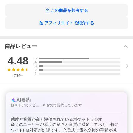
※仕様及び外観は改良のため予告なく変更する場合があります。
※(社)電子情報技術産業協会の定める「JEITA規格」による測定値
この商品を共有する
です。
※電池持続時間の目安は、東芝アルカリ電池IMPULSE LR03Hを使
アフィリエイトで紹介する
用した場合です。
※イヤーピースのMはイヤホンに装着されています。
商品レビュー
4.48
5
4
3
2
1
21
件
AI要約
他ストアのレビューを含めて要約しています
感度と音質が高く評価されているポケットラジオ
多くのユーザーが感度の良さと音質に満足しており、特に
ワイドFM対応が好評です。充電式で電池交換の手間が減