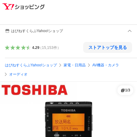
はぴねすくらぶYahoo!ショップ
ストアトップを見る
4.29
（
15,153
件
）
はぴねすくらぶYahoo!ショップ
家電・日用品
AV機器・カメラ
オーディオ
1
/
3