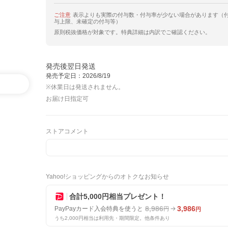
ご注意
表示よりも実際の付与数・付与率が少ない場合があります（
与上限、未確定の付与等）
原則税抜価格が対象です。特典詳細は内訳でご確認ください。
発売後翌日発送
発売予定日：2026/8/19
※休業日は発送されません。
お届け日指定可
ストアコメント
Yahoo!ショッピングからのオトクなお知らせ
合計5,000円相当プレゼント！
8,986
3,986
PayPayカード入会特典を使うと
円
円
うち2,000円相当は利用先・期間限定。他条件あり