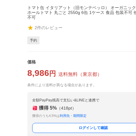
トマト缶 イタリアット（旧モンテベッロ） オーガニック
ホールトマト 丸ごと 2550g 6缶 1ケース 食品 包装不可
不可
2
件のレビュー
予約
価格
8,986
円
送料無料
（
東京都
）
条件により送料が異なる場合があります。
全額PayPay残高で支払い&LINEと連携で
獲得
5
%
（
418
pt）
獲得のうち4.5%は
利用先・期間限定
ログインして確認