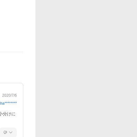
2020/7/6
cha********
小分けに